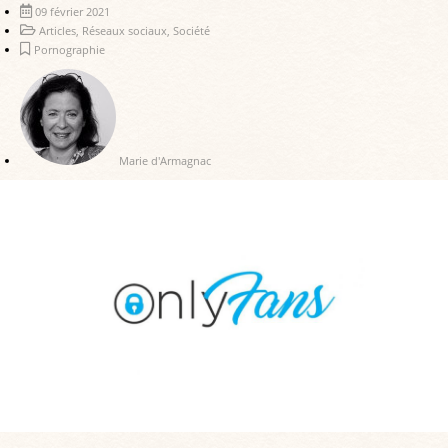
09 février 2021
Articles
,
Réseaux sociaux
,
Société
Pornographie
Marie d'Armagnac