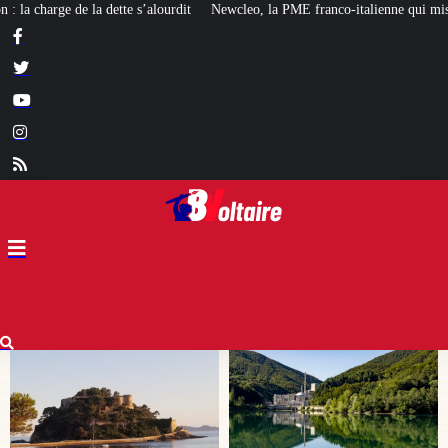
Newcleo, la PME franco-italienne qui mise sur l’avenir du « mini nucléaire »