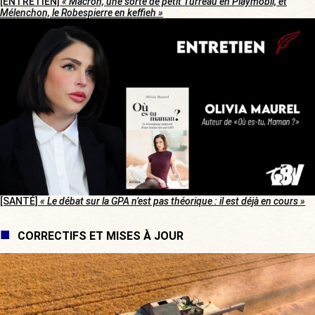
[ENTRETIEN]
« Macron, une sorte de petit Turreau en Playmobil, et
Mélenchon, le Robespierre en keffieh »
[SANTÉ]
« Le débat sur la GPA n’est pas théorique : il est déjà en cours »
CORRECTIFS ET MISES À JOUR