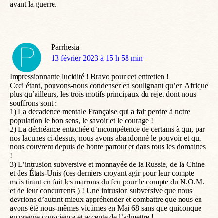
avant la guerre.
Parrhesia
dit
13 février 2023 à 15 h 58 min
:
Impressionnante lucidité ! Bravo pour cet entretien !
Ceci étant, pouvons-nous condenser en soulignant qu’en Afrique
plus qu’ailleurs, les trois motifs principaux du rejet dont nous
souffrons sont :
1) La décadence mentale Française qui a fait perdre à notre
population le bon sens, le savoir et le courage !
2) La déchéance entachée d’incompétence de certains à qui, par
nos lacunes ci-dessus, nous avons abandonné le pouvoir et qui
nous couvrent depuis de honte partout et dans tous les domaines
!
3) L’intrusion subversive et monnayée de la Russie, de la Chine
et des États-Unis (ces derniers croyant agir pour leur compte
mais tirant en fait les marrons du feu pour le compte du N.O.M.
et de leur concurrents ) ! Une intrusion subversive que nous
devrions d’autant mieux appréhender et combattre que nous en
avons été nous-mêmes victimes en Mai 68 sans que quiconque
en prenne conscience et accepte de l’admettre !