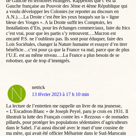
de Gauche en territoires étrangers. Rappelons que c’est la
Gauche française au Pouvoir des 3ème et 4ème République qui
a voulu développer les Colonies (se reporter au discours en
A.N.)….La Droite c’est être les yeux braqués sur la « ligne
bleue des Vosges ». A la Droite suffit les Comptoirs, les
Installations d’Ets, pour les échanges commerciaux, faire du frics
c’est vrai, pour que les partis s’y retrouvent….Macron est
encarté P.S. ne l’oublions pas. Ils sont pour éduquer, faire des
Lois Sociétales, changer la Nature humaine et essayer d’en tirer
bénéficie…c’est pour ça que la France va mal, parce que de plus
l’U.E. est au même niveau….La France a plus besoin de se
robotiser, que de trop d’immigrés.
netrick
dit
13 février 2023 à 17 h 10 min
:
La lecture de l’entretien me rappelle un livre de ma jeunesse,
« L’Escadron-Blanc » de Joseph Peyré, paru je crois en 1931. Il
illustrait la lutte des Français contre les « Rezzous » de nomades
pillards, pour protéger les populations sédentaires d’agriculteurs
dans le Sahel. J’ai aussi discuté avec le mari d’une cousine de
ma mère, qui avait été officier Méhariste dans le Sud-Marocain