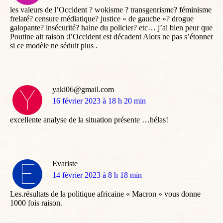
les valeurs de l’Occident ? wokisme ? transgenrisme? féminisme
frelaté? censure médiatique? justice « de gauche »? drogue
galopante? insécurité? haine du policier? etc… j’ai bien peur que
Poutine ait raison :l’Occident est décadent Alors ne pas s’étonner
si ce modèle ne séduit plus .
yaki06@gmail.com
dit
16 février 2023 à 18 h 20 min
:
excellente analyse de la situation présente …hélas!
Evariste
dit
14 février 2023 à 8 h 18 min
:
Les.résultats de la politique africaine « Macron » vous donne
1000 fois raison.