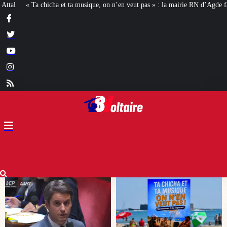
n n’en veut pas » : la mairie RN d’Agde face à la meute « antiraciste »
La ha