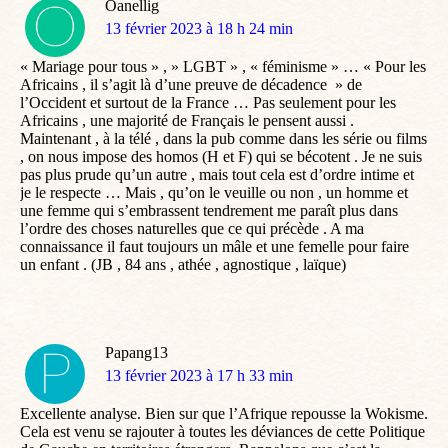
Oanellig
dit
13 février 2023 à 18 h 24 min
:
« Mariage pour tous » , » LGBT » , « féminisme » … « Pour les
Africains , il s’agit là d’une preuve de décadence » de
l’Occident et surtout de la France … Pas seulement pour les
Africains , une majorité de Français le pensent aussi .
Maintenant , à la télé , dans la pub comme dans les série ou films
, on nous impose des homos (H et F) qui se bécotent . Je ne suis
pas plus prude qu’un autre , mais tout cela est d’ordre intime et
je le respecte … Mais , qu’on le veuille ou non , un homme et
une femme qui s’embrassent tendrement me paraît plus dans
l’ordre des choses naturelles que ce qui précède . A ma
connaissance il faut toujours un mâle et une femelle pour faire
un enfant . (JB , 84 ans , athée , agnostique , laïque)
Papang13
dit
13 février 2023 à 17 h 33 min
:
Excellente analyse. Bien sur que l’Afrique repousse la Wokisme.
Cela est venu se rajouter à toutes les déviances de cette Politique