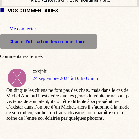
[TRIBUNE] Refus d’obtempérer: pour les policiers, c’est l’hôpital ou la prison
Et le monument préféré des Français en 2024 est…
VOS COMMENTAIRES
Me connecter
M'inscrire à l'espace commentaire
Charte d'utilisation des commentaires
Commentaires fermés.
xxxjphi
dit
24 septembre 2024 à 16 h 05 min
:
On dit que les chiens ne font pas des chats, mais dans le cas de
Michel Audiard il est avéré que les gènes du géniteur ne sont pas
vecteurs de son talent, il doit être difficile à sa progéniture
d’exister dans l’ombre d’un Michel, alors il s’adonne à la mode
de son milieu, soutien du transactivisme, pour paraître sur la
scène de l’entre-soi éclairée par quelques photons.