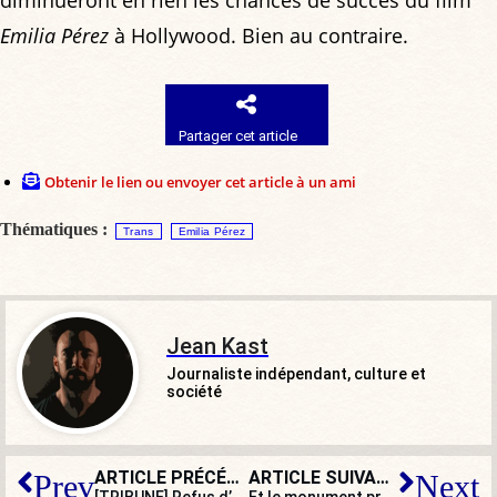
diminueront en rien les chances de succès du film
Emilia Pérez
à Hollywood. Bien au contraire.
Partager cet article
Obtenir le lien ou envoyer cet article à un ami
Thématiques :
Trans
Emilia Pérez
Jean Kast
Journaliste indépendant, culture et
société
ARTICLE PRÉCÉDENT
ARTICLE SUIVANT
Prev
Next