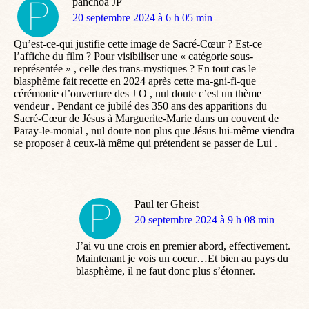
panchoa JP
dit
20 septembre 2024 à 6 h 05 min
:
Qu’est-ce-qui justifie cette image de Sacré-Cœur ? Est-ce
l’affiche du film ? Pour visibiliser une « catégorie sous-
représentée » , celle des trans-mystiques ? En tout cas le
blasphème fait recette en 2024 après cette ma-gni-fi-que
cérémonie d’ouverture des J O , nul doute c’est un thème
vendeur . Pendant ce jubilé des 350 ans des apparitions du
Sacré-Cœur de Jésus à Marguerite-Marie dans un couvent de
Paray-le-monial , nul doute non plus que Jésus lui-même viendra
se proposer à ceux-là même qui prétendent se passer de Lui .
Paul ter Gheist
dit
20 septembre 2024 à 9 h 08 min
:
J’ai vu une crois en premier abord, effectivement.
Maintenant je vois un coeur…Et bien au pays du
blasphème, il ne faut donc plus s’étonner.