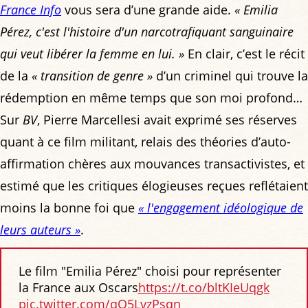
France Info
vous sera d’une grande aide.
« Emilia
Pérez, c'est l'histoire d'un narcotrafiquant sanguinaire
qui veut libérer la femme en lui. »
En clair, c’est le récit
de la
« transition de genre »
d’un criminel qui trouve la
rédemption en même temps que son moi profond…
Sur
BV
, Pierre Marcellesi avait exprimé ses réserves
quant à ce film militant, relais des théories d’auto-
affirmation chères aux mouvances transactivistes, et
estimé que les critiques élogieuses reçues reflétaient
moins la bonne foi que
« l'engagement idéologique de
leurs auteurs »
.
Le film "Emilia Pérez" choisi pour représenter
la France aux Oscars
https://t.co/bltKIeUqgk
pic.twitter.com/qQ5LvzPsqn