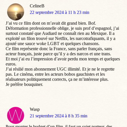
CelineB
dit
22 septembre 2024 à 11 h 23 min
:
J’ai vu ce film dont on m’avait dit grand bien. Bof.
Déformation professionnelle oblige, je suis prof d’espagnol, j’ai
surtout constaté que Audiard ne connaît rien au Mexique. Il a
exploité un filon trouvé sur Netflix, les narcotrafiquants, il y a
ajouté une sauce woke LGBT et quelques chansons.
Ce film représente donc la France, sans parler français, sans
acteur français, juste parce qu’il y a des narcos et une trans.
Et moi j’ai eu l’impression d’avoir perdu mon temps et quelques
euros.
J’ai résilié mon abonnement UGC illimité. Et je ne le regrette
pas. Le cinéma, entre les acteurs bobos gauchistes et les
réalisateurs politiquement corrects, ça ne m’intéresse plus.
Je préfère bouquiner.
Wasp
dit
21 septembre 2024 à 8 h 35 min
:
Pour monter le budget d’un film, il faut un sujet porteur, des