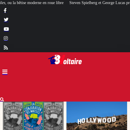
bre
Steven Spielberg et George Lucas prévoient un krach financier à Hollyw