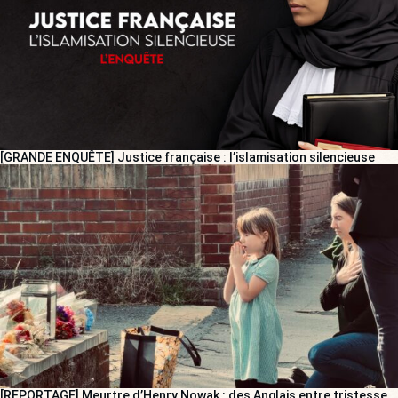
[GRANDE ENQUÊTE] Justice française : l’islamisation silencieuse
[REPORTAGE] Meurtre d’Henry Nowak : des Anglais entre tristesse