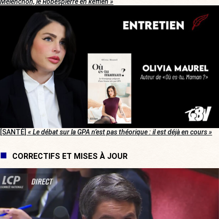
Mélenchon, le Robespierre en keffieh »
[SANTÉ]
« Le débat sur la GPA n’est pas théorique : il est déjà en cours »
CORRECTIFS ET MISES À JOUR