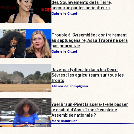
des Soulèvements de la Terre,
secourue par les agriculteurs
Gabrielle Cluzel
Trouble à l’Assemblée : contrairement
au septuagénaire, Assa Traoré ne sera
pas poursuivie
Gabrielle Cluzel
Rave-party illégale dans les Deux-
Sèvres : les agriculteurs sur tous les
fronts
Alienor de Pompignan
Yaël Braun-Pivet laissera-t-elle passer
le chahut d’Assa Traoré en pleine
Assemblée nationale ?
Marc Baudriller