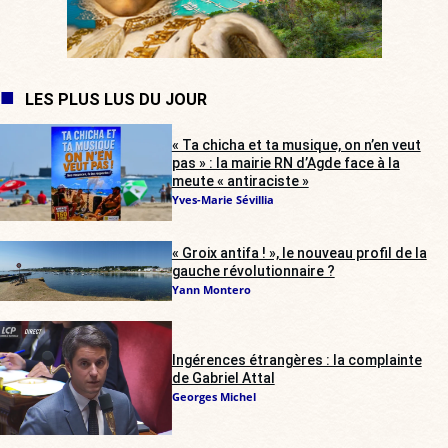
LES PLUS LUS DU JOUR
« Ta chicha et ta musique, on n’en veut
pas » : la mairie RN d’Agde face à la
meute « antiraciste »
Yves-Marie Sévillia
« Groix antifa ! », le nouveau profil de la
gauche révolutionnaire ?
Yann Montero
Ingérences étrangères : la complainte
de Gabriel Attal
Georges Michel