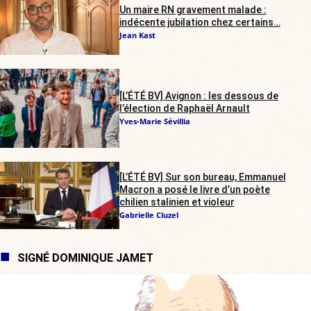
Un maire RN gravement malade :
indécente jubilation chez certains…
Jean Kast
[L’ÉTÉ BV] Avignon : les dessous de
l’élection de Raphaël Arnault
Yves-Marie Sévillia
[L’ÉTÉ BV] Sur son bureau, Emmanuel
Macron a posé le livre d’un poète
chilien stalinien et violeur
Gabrielle Cluzel
SIGNÉ DOMINIQUE JAMET