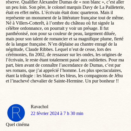
réserve. Qualifier Alexandre Dumas de « non blanc », c’est aller
un peu loin. Son père, le colonel marquis Davy de La Pailleterie,
était en effet métis. L’écrivain était donc quarteron. Mais il
représente un monument de la littérature française tout de même.
Né à Villers-Cotterêt, à l’ombre du château où fut signée la
célèbre ordonnance, on pourrait y voir un présage. Il fut
panthéonisé, non pour sa couleur de peau, largement diluée,
mais pour son talent de romancier et sa magnifique plume, fierté
de la langue française. N’en déplaise au chantre enragé de la
négritude, Claude Ribbes. Lequel n’eut de cesse, lors des
cérémonies, fin 2002, de ressasser sur les ondes, les origines de
l’écrivain, le reste étant totalement passé aux oubliettes. Pour ma
part, bien avant de connaître l’ascendance de Dumas, c’est par
ses romans, que j’ai apprécié l’homme. Les plus spectaculaires,
étant la trilogie : les blancs et les bleus, les compagnons de Jéhu
et l’inachevé chevalier de Sainte-Hermine. Un pur bonheur !!
Ravachol
dit
22 février 2024 à 7 h 30 min
:
Quel cinéma