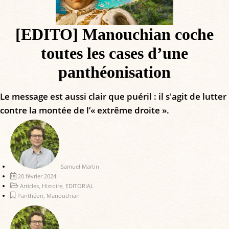
[EDITO] Manouchian coche
toutes les cases d’une
panthéonisation
Le message est aussi clair que puéril : il s'agit de lutter
contre la montée de l’« extrême droite ».
Samuel Martin
20 février 2024
Articles
,
Histoire
,
EDITORIAL
Panthéon
,
Manouchian