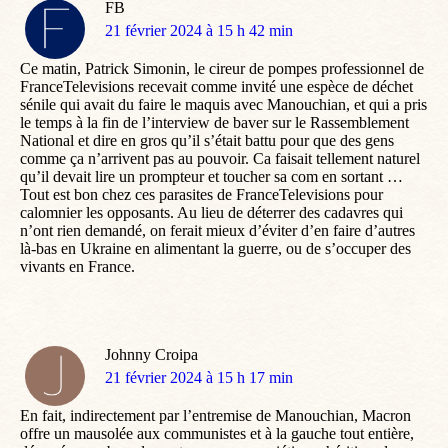
FB
dit
21 février 2024 à 15 h 42 min
:
Ce matin, Patrick Simonin, le cireur de pompes professionnel de
FranceTelevisions recevait comme invité une espèce de déchet
sénile qui avait du faire le maquis avec Manouchian, et qui a pris
le temps à la fin de l’interview de baver sur le Rassemblement
National et dire en gros qu’il s’était battu pour que des gens
comme ça n’arrivent pas au pouvoir. Ca faisait tellement naturel
qu’il devait lire un prompteur et toucher sa com en sortant …
Tout est bon chez ces parasites de FranceTelevisions pour
calomnier les opposants. Au lieu de déterrer des cadavres qui
n’ont rien demandé, on ferait mieux d’éviter d’en faire d’autres
là-bas en Ukraine en alimentant la guerre, ou de s’occuper des
vivants en France.
Johnny Croipa
dit
21 février 2024 à 15 h 17 min
:
En fait, indirectement par l’entremise de Manouchian, Macron
offre un mausolée aux communistes et à la gauche tout entière,