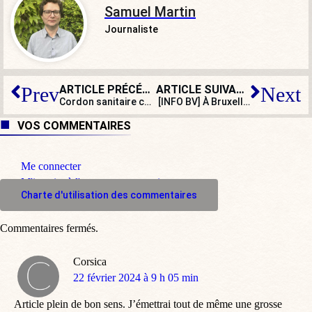
Samuel Martin
Journaliste
ARTICLE PRÉCÉDENT
ARTICLE SUIVANT
Prev
Next
Cordon sanitaire contre « l’extrême droite » : le modèle belge ?
[INFO BV] À Bruxelles, aussi, les eurodéputés s’augmentent pour 2024
VOS COMMENTAIRES
Me connecter
M'inscrire à l'espace commentaire
Charte d'utilisation des commentaires
Commentaires fermés.
Corsica
dit
22 février 2024 à 9 h 05 min
:
Article plein de bon sens. J’émettrai tout de même une grosse