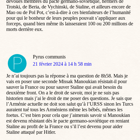
dévoués membres du pacte germano-soviétique, héritiers de
Trotski, de Beria, de Vychinski, de Staline, et ailleurs encore de
Mao ou de Pol Pot, c’est-à-dire à ces bienfaiteurs de l’humanité
pour qui le bonheur de leurs peuples pouvait s’appliquer aux
forceps, quand bien même ils laisseraient 100 ou 200 millions de
morts derrière eux.
Pyrus communis
dit
21 février 2024 à 14 h 58 min
:
Je n’ai toujours pas la réponse à ma question de 8h58. Mais je
vais en poser une seconde Missak Manoukian résistait-il pour
sauver la France ou pour sauver Staline qui avait besoin du
deuxième front. On a le droit de savoir, moi je ne suis pas
historien mais j’ai le droit de me poser des questions. Je sais que
l’Arménie actuelle ne doit son salut qu’à l’URSS sinon les Turcs
auraient tué tous les Arméniens même les bébés, mêmes les
foetus. C’est bien pour cela que j’aimerais savoir si Manoukian
est devenu résistant dès le pacte germano-soviétique en reniant
Staline au profit de la France ou s’il l’est devenu pour aider
Staline attaqué par Hitler.