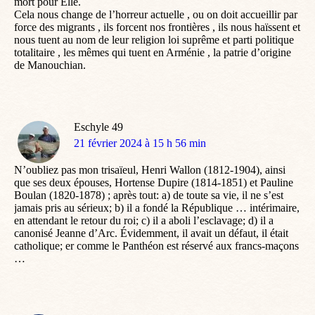
mort pour Elle.
Cela nous change de l’horreur actuelle , ou on doit accueillir par
force des migrants , ils forcent nos frontières , ils nous haïssent et
nous tuent au nom de leur religion loi suprême et parti politique
totalitaire , les mêmes qui tuent en Arménie , la patrie d’origine
de Manouchian.
Eschyle 49
dit
21 février 2024 à 15 h 56 min
:
N’oubliez pas mon trisaïeul, Henri Wallon (1812-1904), ainsi
que ses deux épouses, Hortense Dupire (1814-1851) et Pauline
Boulan (1820-1878) ; après tout: a) de toute sa vie, il ne s’est
jamais pris au sérieux; b) il a fondé la République … intérimaire,
en attendant le retour du roi; c) il a aboli l’esclavage; d) il a
canonisé Jeanne d’Arc. Évidemment, il avait un défaut, il était
catholique; er comme le Panthéon est réservé aux francs-maçons
…