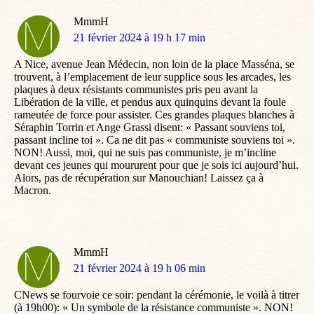
MmmH
dit
21 février 2024 à 19 h 17 min
:
A Nice, avenue Jean Médecin, non loin de la place Masséna, se
trouvent, à l’emplacement de leur supplice sous les arcades, les
plaques à deux résistants communistes pris peu avant la
Libération de la ville, et pendus aux quinquins devant la foule
rameutée de force pour assister. Ces grandes plaques blanches à
Séraphin Torrin et Ange Grassi disent: « Passant souviens toi,
passant incline toi ». Ca ne dit pas « communiste souviens toi ».
NON! Aussi, moi, qui ne suis pas communiste, je m’incline
devant ces jeunes qui moururent pour que je sois ici aujourd’hui.
Alors, pas de récupération sur Manouchian! Laissez ça à
Macron.
MmmH
dit
21 février 2024 à 19 h 06 min
:
CNews se fourvoie ce soir: pendant la cérémonie, le voilà à titrer
(à 19h00): « Un symbole de la résistance communiste ». NON!