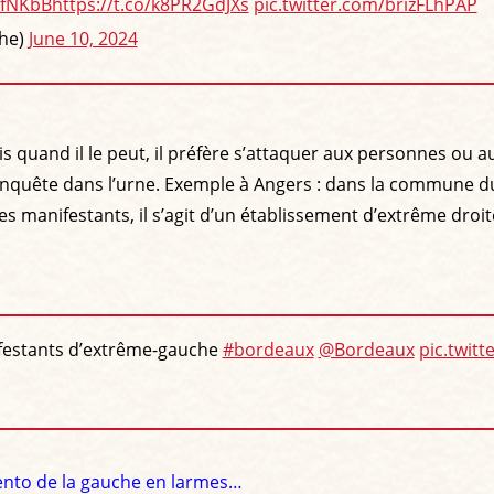
dfNKbB
https://t.co/k8PR2GdJXs
pic.twitter.com/brizFLhPAP
che)
June 10, 2024
mais quand il le peut, il préfère s’attaquer aux personnes o
quête dans l’urne. Exemple à Angers : dans la commune du Ma
s manifestants, il s’agit d’un établissement d’extrême droi
nifestants d’extrême-gauche
#bordeaux
⁦
@Bordeaux
⁩
pic.twit
mento de la gauche en larmes…