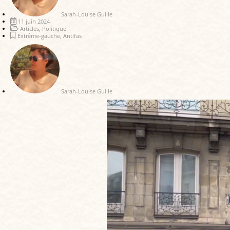
Sarah-Louise Guille
11 juin 2024
Articles
,
Politique
Extrême-gauche
,
Antifas
Sarah-Louise Guille