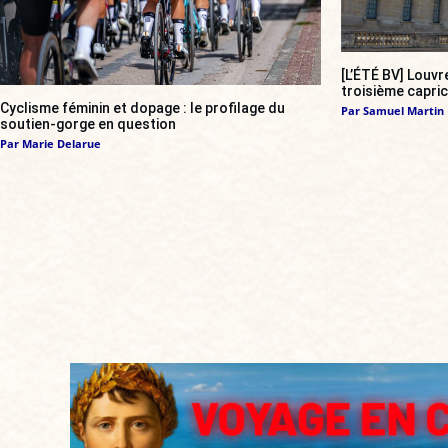
[L’ÉTÉ BV] Louvr
troisième capri
Cyclisme féminin et dopage : le profilage du
Par
Samuel Martin
soutien-gorge en question
Par
Marie Delarue