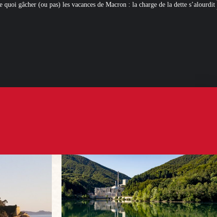
ces de Macron : la charge de la dette s’alourdit
Newcleo, la PME franco-ital