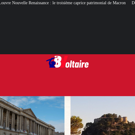
e troisième caprice patrimonial de Macron
De quoi gâcher (ou pas) les vacan