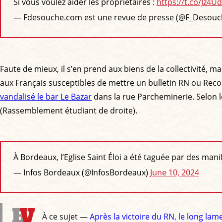
Si vous voulez aider les propriétaires :
https://t.co/Jz4U
— Fdesouche.com est une revue de presse (@F_Desou
Faute de mieux, il s’en prend aux biens de la collectivité, 
aux Français susceptibles de mettre un bulletin RN ou Recon
vandalisé le bar Le Bazar
dans la rue Parcheminerie. Selon le
(Rassemblement étudiant de droite).
À Bordeaux, l’Eglise Saint Éloi a été taguée par des ma
— Infos Bordeaux (@InfosBordeaux)
June 10, 2024
À ce sujet —
Après la victoire du RN, le long la