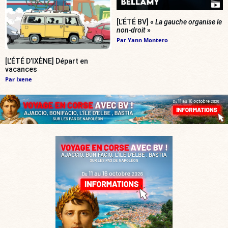
[L’ÉTÉ BV] «
La gauche organise le
non-droit
»
Par
Yann Montero
[L’ÉTÉ D’IXÈNE] Départ en
vacances
Par
Ixene