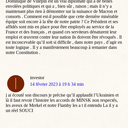
Dominique de Villepin est un vrai diplomate qui a de belles
envolées politiques et qui a , bien sûr , raison ; mais il n’y a
maintenant plus rien à démontrer sur la nuisance de Macron et
consorts . Comment est-il possible que cette dernière misérable
équipe soit encore à la tête de notre patrie ? Ce Président et ses
affidés sont mis en place pour être employés au service de la
France et des français , et quand ces serviteurs dénaturent leur
emploi et œuvrent contre leur nation ils doivent être révoqués . Il
est inconcevable qu’il soit si difficile , dans notre pays , d’agir en
toute logique . Il y a manifestement beaucoup à remanier dans
notre Constitution .
investor
dit
14 février 2023 à 19 h 34 min
:
j ai écouté son discours je précise qu’il applaudit l’Ukrainien et
là il faut revoir l’histoire les accords de MINSK non respectés,
les aveux de Merkel et notre Flamby les a t il entendu La il y a
un réel SOUCI