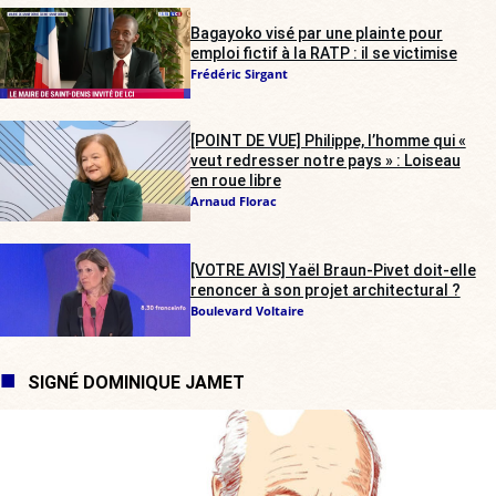
Bagayoko visé par une plainte pour
emploi fictif à la RATP : il se victimise
Frédéric Sirgant
[POINT DE VUE] Philippe, l’homme qui «
veut redresser notre pays » : Loiseau
en roue libre
Arnaud Florac
[VOTRE AVIS] Yaël Braun-Pivet doit-elle
renoncer à son projet architectural ?
Boulevard Voltaire
SIGNÉ DOMINIQUE JAMET