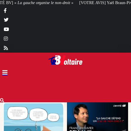
-droit
»
[VOTRE AVIS] Yaël Braun-Pivet doit-elle renoncer à son projet arch