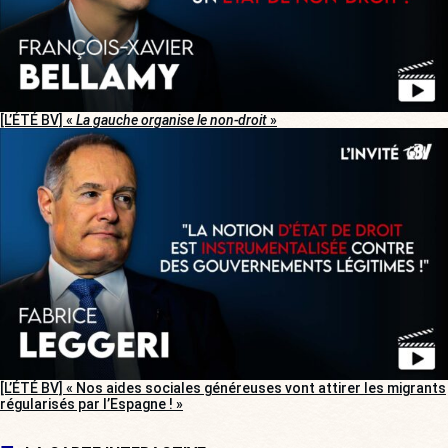
[L’ÉTÉ BV] «
La gauche organise le non-droit
»
[L’ÉTÉ BV] « Nos aides sociales généreuses vont attirer les migrants
régularisés par l’Espagne ! »