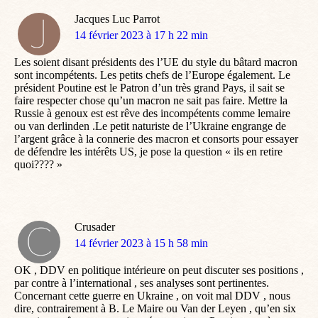
Jacques Luc Parrot
dit
14 février 2023 à 17 h 22 min
:
Les soient disant présidents des l’UE du style du bâtard macron
sont incompétents. Les petits chefs de l’Europe également. Le
président Poutine est le Patron d’un très grand Pays, il sait se
faire respecter chose qu’un macron ne sait pas faire. Mettre la
Russie à genoux est est rêve des incompétents comme lemaire
ou van derlinden .Le petit naturiste de l’Ukraine engrange de
l’argent grâce à la connerie des macron et consorts pour essayer
de défendre les intérêts US, je pose la question « ils en retire
quoi???? »
Crusader
dit
14 février 2023 à 15 h 58 min
:
OK , DDV en politique intérieure on peut discuter ses positions ,
par contre à l’international , ses analyses sont pertinentes.
Concernant cette guerre en Ukraine , on voit mal DDV , nous
dire, contrairement à B. Le Maire ou Van der Leyen , qu’en six