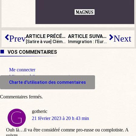
ARTICLE PRÉCÉDENT
ARTICLE SUIVANT
Prev
Next
[Satire à vue] Clémentine Célarié est noire. Depuis peu…
Immigration : l’Europe décide… de ne rien décider !
VOS COMMENTAIRES
Me connecter
M'inscrire à l'espace commentaire
Charte d'utilisation des commentaires
Commentaires fermés.
gotheric
dit
21 février 2023 à 20 h 43 min
:
Ouh là…il va être considéré comme pro-russe ou complotiste. A
suivre.