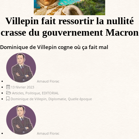
Villepin fait ressortir la nullité
crasse du gouvernement Macron
Dominique de Villepin cogne où ça fait mal
Arnaud Florac
13 février 2023
Articles
,
Politique
,
EDITORIAL
Dominique de Villepin
,
Diplomatie
,
Quelle époque
Arnaud Florac