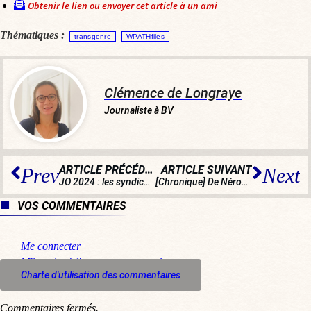
Obtenir le lien ou envoyer cet article à un ami
Thématiques :
transgenre
WPATHfiles
Clémence de Longraye
Journaliste à BV
ARTICLE PRÉCÉDENT
ARTICLE SUIVANT
Prev
Next
JO 2024 : les syndicats menacent déjà de faire grève !
[Chronique] De Néron à Macron
VOS COMMENTAIRES
Me connecter
M'inscrire à l'espace commentaire
Charte d'utilisation des commentaires
Commentaires fermés.