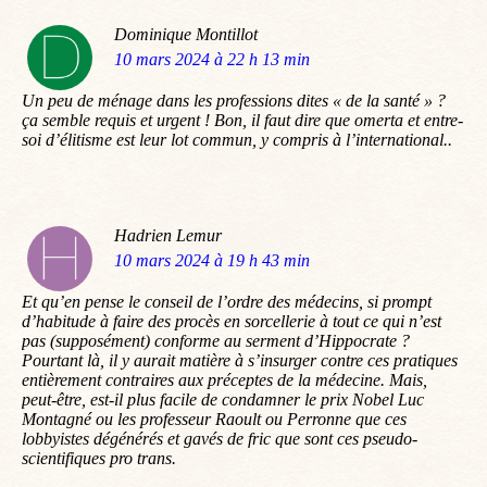
Dominique Montillot
dit
10 mars 2024 à 22 h 13 min
:
Un peu de ménage dans les professions dites « de la santé » ?
ça semble requis et urgent ! Bon, il faut dire que omerta et entre-
soi d’élitisme est leur lot commun, y compris à l’international..
Hadrien Lemur
dit
10 mars 2024 à 19 h 43 min
:
Et qu’en pense le conseil de l’ordre des médecins, si prompt
d’habitude à faire des procès en sorcellerie à tout ce qui n’est
pas (supposément) conforme au serment d’Hippocrate ?
Pourtant là, il y aurait matière à s’insurger contre ces pratiques
entièrement contraires aux préceptes de la médecine. Mais,
peut-être, est-il plus facile de condamner le prix Nobel Luc
Montagné ou les professeur Raoult ou Perronne que ces
lobbyistes dégénérés et gavés de fric que sont ces pseudo-
scientifiques pro trans.