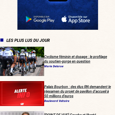
LES PLUS LUS DU JOUR
Cyclisme féminin et dopage : le profilage
du soutien-gorge en question
Marie Delarue
Palais Bourbon : des élus RN demandent le
réexamen du projet de pavillon d’accueil à
50 millions d’euros
Boulevard Voltaire
[POINT DE VUE] Gauche et liberté