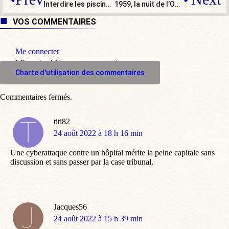
Interdire les piscines privées : l’écolo Julien Bayou ne dit pas non…
1959, la nuit de l’Observatoire : 9 – La presse « amie » à la rescousse de Mitterrand
VOS COMMENTAIRES
Me connecter
M'inscrire à l'espace commentaire
Charte d'utilisation des commentaires
Commentaires fermés.
titi82
dit
24 août 2022 à 18 h 16 min
:
Une cyberattaque contre un hôpital mérite la peine capitale sans
discussion et sans passer par la case tribunal.
Jacques56
dit
24 août 2022 à 15 h 39 min
: