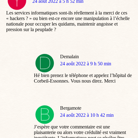
dit
24 août 2022 à 5 h 52 min
:
Les services informatiques sont-ils réellement à la merci de ces
« hackers ? » ou bien est-ce encore une manipulation à l’échelle
nationale pour occuper les quidams, maintenir angoisse et
pression sur la peuplade ?
Demalain
dit
24 août 2022 à 9 h 50 min
:
Hé bien prenez le téléphone et appelez l’hôpital de
Corbeil-Essonnes. Vous nous direz. Merci
Bergamote
dit
24 août 2022 à 10 h 42 min
:
J’espère que votre commentaire est une
plaisanterie ou alors votre crédulité est vraiment
inquiétante. L’informatique peut se révéler être