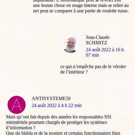
une bonne chose en usage interne mais se relier au
net peut se comparer à une partie de roulette russe.
Jean-Claude
SCHMITZ
dit
24 août 2022 à 16 h
:
07 min
ce qui n’empêche pas de le véroler
de l’intérieur ?
ANTISYSTEME59
dit
24 août 2022 à 4 h 22 min
:
Mais qu’ont fait depuis des années les responsables SSI
ministériels pourtant chargés de protéger les systèmes
d’information ?
Que du blabla et de la posture et certains fonctionnaires bien