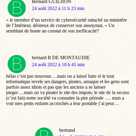
Bernard GUILHON
dit
24 août 2022 à 11 h 23 min
:
« le membre d’un service de cybersécurité rattaché au ministère
de l’Intérieur, désireux de conserver son anonymat, » Un
semblant de honte au constat de son inefficacité?
bernard B DE MONTAUDIE
dit
24 août 2022 à 10 h 41 min
:
hélas c’est pas nouveau….mais on a laissé faire et le tout
informatique revele ses dangers, pirates, arnaque et les gens sont
parfois assez idiots et pas que les anciens a se laisser
pieger….mais on va pirater le site des impots; le site de la secuso
(c’est fait) notre société va connaitre la pire période …. mais a
voir mes petits enfants accrochés a leur portable j’ai peur…
bertrand