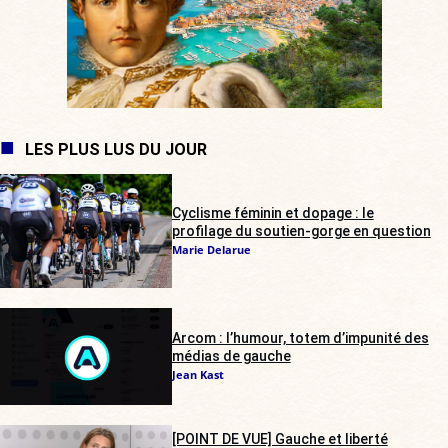
LES PLUS LUS DU JOUR
Cyclisme féminin et dopage : le
profilage du soutien-gorge en question
Marie Delarue
Arcom : l’humour, totem d’impunité des
médias de gauche
Jean Kast
[POINT DE VUE] Gauche et liberté