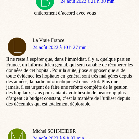
dit
24 août 2022 à 21 h 30 min
:
entierement d’accord avec vous
La Vraie France
dit
24 août 2022 à 10 h 27 min
:
Il ne reste à espérer que, dans l’immédiat, il y a, quelque part en
France, un informaticien génial, qui sera capable de récupérer les
données de cet hopital. Pour la suite, j’ose supposer que si de
toute évidence les hopitaux en général sont très mal gérés depuis
des années, la partie informatique est dans le lot. Plus que
jamais, il est urgent de faire une refonte complète de la gestion
des hopitaux, sans pour autant avoir besoin de beaucoup plus
d’argent ; à budget constant, c’est la manière de l’utiliser depuis
des décennies qui est totalement déplorable.
Michel SCHNEIDER
dit
24 août 2022 à 9 h 33 min