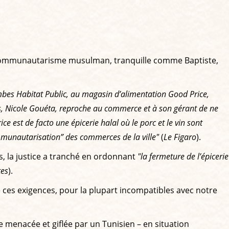
 le communautarisme musulman, tranquille comme Baptiste,
lombes Habitat Public, au magasin d’alimentation Good Price,
mbes, Nicole Gouéta, reproche au commerce et à son gérant de ne
e est de facto une épicerie halal où le porc et le vin sont
ommunautarisation” des commerces de la ville"
(
Le Figaro
).
is, la justice a tranché en ordonnant
"la fermeture de l’épicerie
es
).
de ces exigences, pour la plupart incompatibles avec notre
e menacée et giflée par un Tunisien – en situation