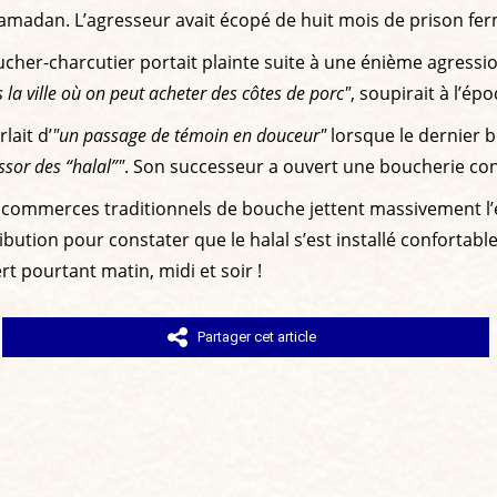
e ramadan. L’agresseur avait écopé de huit mois de prison fer
ucher-charcutier portait plainte suite à une énième agressi
s la ville où on peut acheter des côtes de porc"
, soupirait à l’ép
lait d’
"un passage de témoin en douceur"
lorsque le dernier b
ssor des “halal”"
. Son successeur a ouvert une boucherie co
ommerces traditionnels de bouche jettent massivement l’épon
ution pour constater que le halal s’est installé confortable
t pourtant matin, midi et soir !
Partager cet article