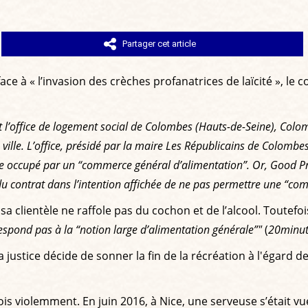
Partager cet article
face à « l’invasion des crèches profanatrices de laïcité »,
ant l’office de logement social de Colombes (Hauts-de-Seine), Co
 la ville. L’office, présidé par la maire Les Républicains de Colo
tre occupé par un “commerce général d’alimentation”. Or, Good Pric
 du contrat dans l’intention affichée de ne pas permettre une “c
sa clientèle ne raffole pas du cochon et de l’alcool. Toutefo
espond pas à la “notion large d’alimentation générale”"
(
20minut
 justice décide de sonner la fin de la récréation à l'égard 
ois violemment. En juin 2016, à Nice, une serveuse s’était vu