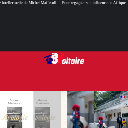
affesoli
Pour regagner son influence en Afrique, le Quai d’Orsay a choisi…