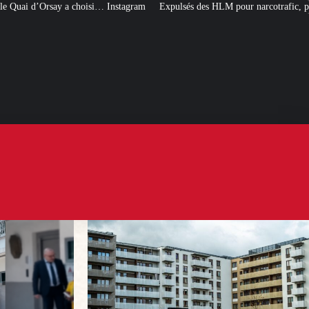
 Instagram
Expulsés des HLM pour narcotrafic, peuvent-ils obtenir un nouve