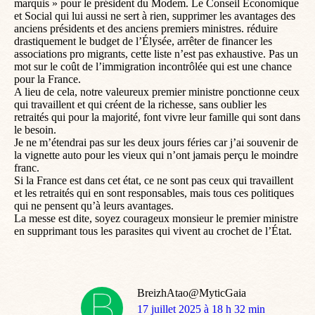
marquis » pour le président du Modem. Le Conseil Économique
et Social qui lui aussi ne sert à rien, supprimer les avantages des
anciens présidents et des anciens premiers ministres. réduire
drastiquement le budget de l’Élysée, arrêter de financer les
associations pro migrants, cette liste n’est pas exhaustive. Pas un
mot sur le coût de l’immigration incontrôlée qui est une chance
pour la France.
A lieu de cela, notre valeureux premier ministre ponctionne ceux
qui travaillent et qui créent de la richesse, sans oublier les
retraités qui pour la majorité, font vivre leur famille qui sont dans
le besoin.
Je ne m’étendrai pas sur les deux jours féries car j’ai souvenir de
la vignette auto pour les vieux qui n’ont jamais perçu le moindre
franc.
Si la France est dans cet état, ce ne sont pas ceux qui travaillent
et les retraités qui en sont responsables, mais tous ces politiques
qui ne pensent qu’à leurs avantages.
La messe est dite, soyez courageux monsieur le premier ministre
en supprimant tous les parasites qui vivent au crochet de l’État.
BreizhAtao@MyticGaia
dit
17 juillet 2025 à 18 h 32 min