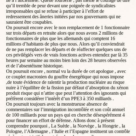
lié à l’ancienneté. Quelle fourberie , pas même le courage de dire
qu’il tremble de peur devant une poignée de syndicalistes
irresponsables qui se refuse à participer à l’effort de
redressement des âneries initiées par nos gouvernants qui ne
sauraient être coupables.
On poursuit encore avec le non remplacement de 1 fonctionnaire
sur trois départs en retraite alors que nous avons 2 millions de
fonctionnaires de plus que les allemands qui comptent 16
millions d’habitants de plus que nous. Alors qu’il conviendrait
de ne pas remplacer les départs et de réaffecter quelques uns de
ces privilégiés vers de vrais fonctions actives entendez par là 35
heures par semaine au moins bien loin des 28 heures observées
et de l’absentéisme historique.
On poursuit encore , normal vu la durée de cet apologue , avec
ce couplet macronien du gouffre énergétique qui nous impose
,de toute évidence de ralentir la production nucléaire au risque
nuire à l’équilibre de la fission par défaut d’absorption du xénon
produit risque qui n’attire que peut l’attention des ignorants qui
préfèrent considérer l’intérêt d’un PPE3 à 350 milliards .
On poursuit toujours avec la monstrueuse absence de
commentaires sur l’immigration incontrôlée et son coût annuel
de 100 milliards pour un pays qui en cherche désespérément 4
pour financer un effort de défense. Allons donc à présent
comprendre pourquoi , La Suède , la Norvège , la Hongrie , la
Pologne, l’Allemagne , l’Italie et l’Espagne instituent un contrôle