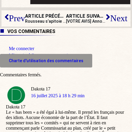
ARTICLE PRÉCÉDENT
ARTICLE SUIVANT
Prev
Next
Rousseau s’apitoie sur les émeutiers mais « n’en a rien à péter », des agriculteurs
[VOTRE AVIS] Annonces de Bayrou : les retraités sont-ils les grands perdants ?
VOS COMMENTAIRES
Me connecter
M'inscrire à l'espace commentaire
Charte d'utilisation des commentaires
Commentaires fermés.
Dakota 17
dit
16 juillet 2025 à 18 h 29 min
:
Dakota 17
Le « has been » a été égal à lui-même. Il prend les français pour
des idiots. Aucune économie de la part de l’État. Il faut
supprimer tous les « comités » qui ne servent à rien en
commençant parle Commissariat au plan, créé par le « petit