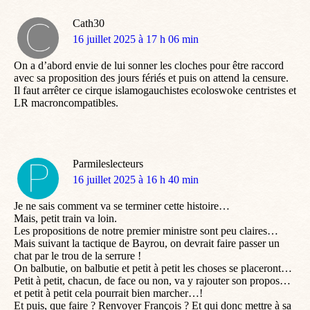
Cath30
dit
16 juillet 2025 à 17 h 06 min
:
On a d’abord envie de lui sonner les cloches pour être raccord
avec sa proposition des jours fériés et puis on attend la censure.
Il faut arrêter ce cirque islamogauchistes ecoloswoke centristes et
LR macroncompatibles.
Parmileslecteurs
dit
16 juillet 2025 à 16 h 40 min
:
Je ne sais comment va se terminer cette histoire…
Mais, petit train va loin.
Les propositions de notre premier ministre sont peu claires…
Mais suivant la tactique de Bayrou, on devrait faire passer un
chat par le trou de la serrure !
On balbutie, on balbutie et petit à petit les choses se placeront…
Petit à petit, chacun, de face ou non, va y rajouter son propos…
et petit à petit cela pourrait bien marcher…!
Et puis, que faire ? Renvoyer François ? Et qui donc mettre à sa