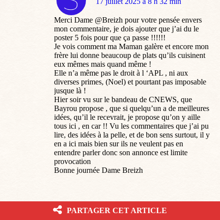
dit
17 juillet 2025 à 8 h 32 min
:
Merci Dame @Breizh pour votre pensée envers
mon commentaire, je dois ajouter que j’ai du le
poster 5 fois pour que ça passe !!!!!!
Je vois comment ma Maman galère et encore mon
frère lui donne beaucoup de plats qu’ils cuisinent
eux mêmes mais quand même !
Elle n’a même pas le droit à l ‘APL , ni aux
diverses primes, (Noel) et pourtant pas imposable
jusque là !
Hier soir vu sur le bandeau de CNEWS, que
Bayrou propose , que si quelqu’un a de meilleures
idées, qu’il le recevrait, je propose qu’on y aille
tous ici , en car !! Vu les commentaires que j’ai pu
lire, des idées à la pelle, et de bon sens surtout, il y
en a ici mais bien sur ils ne veulent pas en
entendre parler donc son annonce est limite
provocation
Bonne journée Dame Breizh
PARTAGER CET ARTICLE
BreizhAtao@MyticGaia