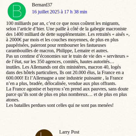
Bernard37
dit
16 juillet 2025 à 17 h 38 min
:
100 milliards par an, c’est ce que nous coûtent les migrants,
selon l’article d’hier. Une paille à côté de la gabegie macroniste
des 1400 milliard de dette supplémentaire. Les retraités « aisés »,
à 2000€ par mois et les couches moyennes, de plus en plus
paupérisées, paieront pour rembourser les fastueuses
carambouilles de macron, Philippe, Lemaire et autres.
Pas un centime d’économies sur le train de vie des « serviteurs »
de l’état, sur les 350 agences, comités, hautes autorités…
inutiles. Les Allemands ont dix ministères, macron 40, logés
dans des hôtels particuliers, Ils ont 20.000 élus, la France en a
600.000! Et l’Allemagne a une industrie puissante , la France
n’en a plus, bradée, délocalisée, vendue aux plus offrants.
La France agonise et bayrou s’en prend aux pauvres, sans doute
parce qu’ils sont de plus en plus nombreux… et de plus en plus
atones.
Les batailles perdues sont celles qui ne sont pas menées!
Larry Post