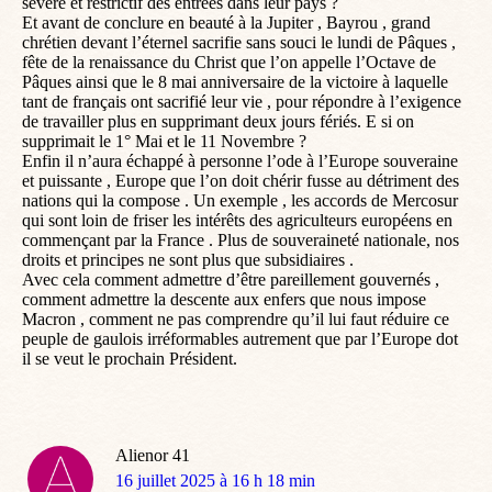
sévère et restrictif des entrées dans leur pays ?
Et avant de conclure en beauté à la Jupiter , Bayrou , grand
chrétien devant l’éternel sacrifie sans souci le lundi de Pâques ,
fête de la renaissance du Christ que l’on appelle l’Octave de
Pâques ainsi que le 8 mai anniversaire de la victoire à laquelle
tant de français ont sacrifié leur vie , pour répondre à l’exigence
de travailler plus en supprimant deux jours fériés. E si on
supprimait le 1° Mai et le 11 Novembre ?
Enfin il n’aura échappé à personne l’ode à l’Europe souveraine
et puissante , Europe que l’on doit chérir fusse au détriment des
nations qui la compose . Un exemple , les accords de Mercosur
qui sont loin de friser les intérêts des agriculteurs européens en
commençant par la France . Plus de souveraineté nationale, nos
droits et principes ne sont plus que subsidiaires .
Avec cela comment admettre d’être pareillement gouvernés ,
comment admettre la descente aux enfers que nous impose
Macron , comment ne pas comprendre qu’il lui faut réduire ce
peuple de gaulois irréformables autrement que par l’Europe dot
il se veut le prochain Président.
Alienor 41
dit
16 juillet 2025 à 16 h 18 min