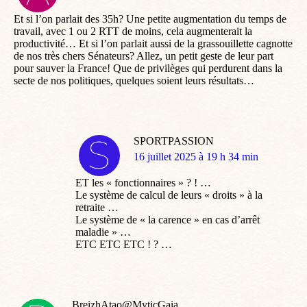
:
Et si l’on parlait des 35h? Une petite augmentation du temps de
travail, avec 1 ou 2 RTT de moins, cela augmenterait la
productivité… Et si l’on parlait aussi de la grassouillette cagnotte
de nos très chers Sénateurs? Allez, un petit geste de leur part
pour sauver la France! Que de privilèges qui perdurent dans la
secte de nos politiques, quelques soient leurs résultats…
SPORTPASSION
dit
16 juillet 2025 à 19 h 34 min
:
ET les « fonctionnaires » ? ! …
Le système de calcul de leurs « droits » à la
retraite …
Le système de « la carence » en cas d’arrêt
maladie » …
ETC ETC ETC ! ? …
BreizhAtao@MyticGaia