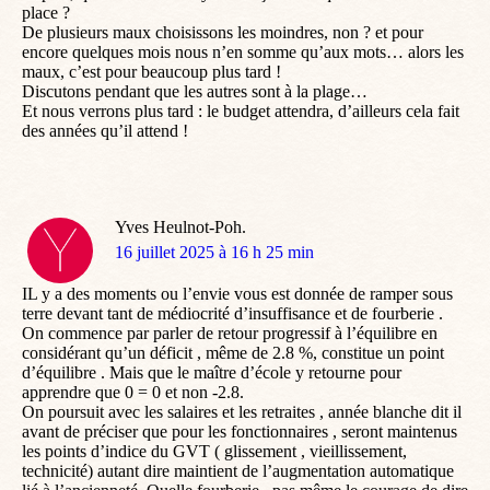
place ?
De plusieurs maux choisissons les moindres, non ? et pour
encore quelques mois nous n’en somme qu’aux mots… alors les
maux, c’est pour beaucoup plus tard !
Discutons pendant que les autres sont à la plage…
Et nous verrons plus tard : le budget attendra, d’ailleurs cela fait
des années qu’il attend !
Yves Heulnot-Poh.
dit
16 juillet 2025 à 16 h 25 min
:
IL y a des moments ou l’envie vous est donnée de ramper sous
terre devant tant de médiocrité d’insuffisance et de fourberie .
On commence par parler de retour progressif à l’équilibre en
considérant qu’un déficit , même de 2.8 %, constitue un point
d’équilibre . Mais que le maître d’école y retourne pour
apprendre que 0 = 0 et non -2.8.
On poursuit avec les salaires et les retraites , année blanche dit il
avant de préciser que pour les fonctionnaires , seront maintenus
les points d’indice du GVT ( glissement , vieillissement,
technicité) autant dire maintient de l’augmentation automatique