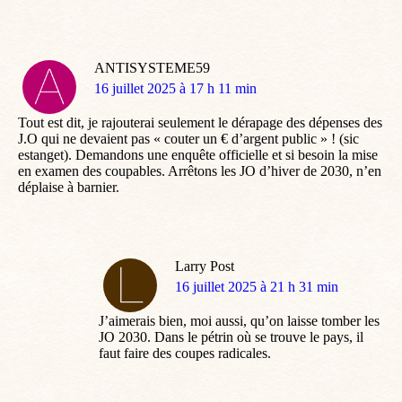
ANTISYSTEME59
dit
16 juillet 2025 à 17 h 11 min
:
Tout est dit, je rajouterai seulement le dérapage des dépenses des
J.O qui ne devaient pas « couter un € d’argent public » ! (sic
estanget). Demandons une enquête officielle et si besoin la mise
en examen des coupables. Arrêtons les JO d’hiver de 2030, n’en
déplaise à barnier.
Larry Post
dit
16 juillet 2025 à 21 h 31 min
:
J’aimerais bien, moi aussi, qu’on laisse tomber les
JO 2030. Dans le pétrin où se trouve le pays, il
faut faire des coupes radicales.