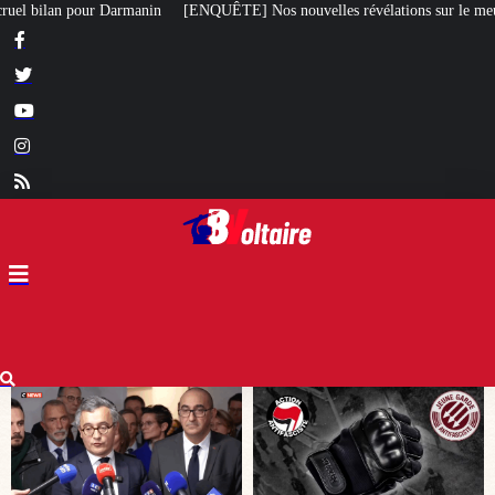
] Nos nouvelles révélations sur le meurtre de Quentin commis par des antif