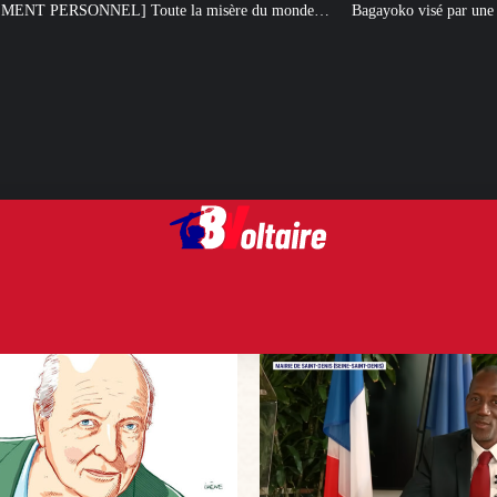
isère du monde…
Bagayoko visé par une plainte pour emploi fictif à la RA