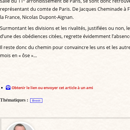
salle du 11
arrondissement de Paris, se sont donc retrouvés
représentant du comte de Paris. De Jacques Cheminade à Flo
la France, Nicolas Dupont-Aignan.
Surmontant les divisions et les rivalités, justifiées ou non,
d’une des obédiences citées, regrette évidemment l’absence
Il reste donc du chemin pour convaincre les uns et les autr
mois en « ôse »...
Obtenir le lien ou envoyer cet article à un ami
Thématiques :
Brexit