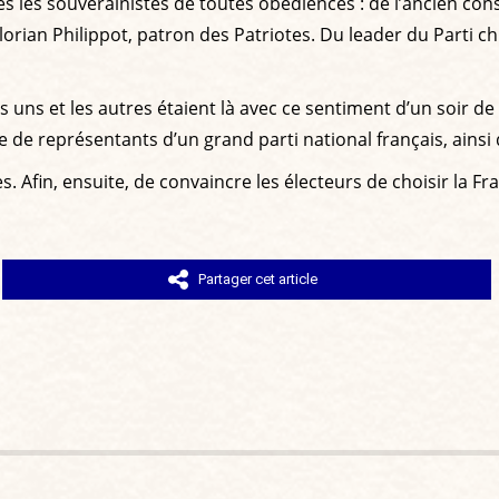
 les souverainistes de toutes obédiences : de l’ancien con
rian Philippot, patron des Patriotes. Du leader du Parti ch
 les uns et les autres étaient là avec ce sentiment d’un soir
 de représentants d’un grand parti national français, ains
es. Afin, ensuite, de convaincre les électeurs de choisir la
Partager cet article