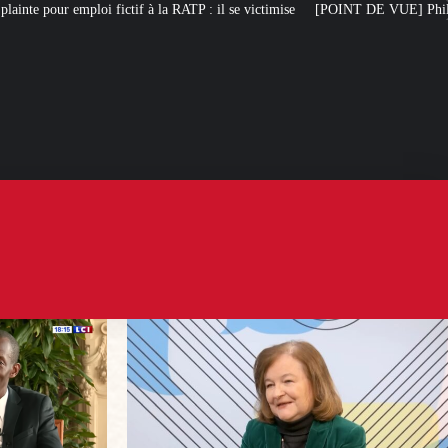
TP : il se victimise
[POINT DE VUE] Philippe, l’homme qui « veut redresser