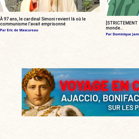
À 97 ans, le cardinal Simoni revient là où le
[STRICTEMENT P
communisme l’avait emprisonné
monde…
Par
Eric de Mascureau
Par
Dominique Jam