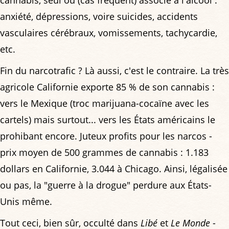
cannabis, seul ou (cas fréquent) associé à l'alcool :
anxiété, dépressions, voire suicides, accidents
vasculaires cérébraux, vomissements, tachycardie,
etc.
Fin du narcotrafic ? Là aussi, c'est le contraire. La très
agricole Californie exporte 85 % de son cannabis :
vers le Mexique (troc marijuana-cocaïne avec les
cartels) mais surtout... vers les États américains le
prohibant encore. Juteux profits pour les narcos -
prix moyen de 500 grammes de cannabis : 1.183
dollars en Californie, 3.044 à Chicago. Ainsi, légalisée
ou pas, la "guerre à la drogue" perdure aux États-
Unis même.
Tout ceci, bien sûr, occulté dans
Libé
et
Le Monde
-