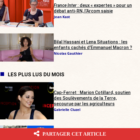
France Inter
: deux « expertes » pour un
débat anti-RN, l’Arcom saisie
Jean Kast
Bilal Hassani et Lena Situations : les
enfants cachés d’Emmanuel Macron ?
Nicolas Gauthier
LES PLUS LUS DU MOIS
Cap-Ferret : Marion Cotillard, soutien
des Soulèvements de la Terre,
secourue par les agriculteurs
Gabrielle Cluzel
Trouble à l’Assemblée : contrairement
PARTAGER CET ARTICLE
au septuagénaire, Assa Traoré ne sera