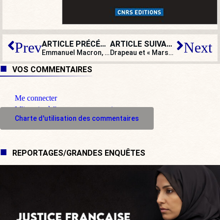
ARTICLE PRÉCÉDENT
ARTICLE SUIVANT
Prev
Next
Emmanuel Macron, entrepreneur en démolition nationale
Drapeau et « Marseillaise » à l’école : allons z’enfants de la patrie ?
VOS COMMENTAIRES
Me connecter
M'inscrire à l'espace commentaire
Charte d'utilisation des commentaires
REPORTAGES/GRANDES ENQUÊTES