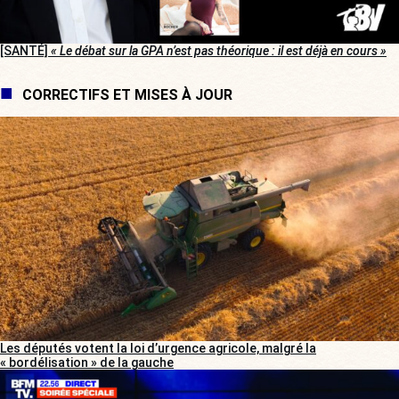
[SANTÉ]
« Le débat sur la GPA n’est pas théorique : il est déjà en cours »
CORRECTIFS ET MISES À JOUR
Les députés votent la loi d’urgence agricole, malgré la
« bordélisation » de la gauche