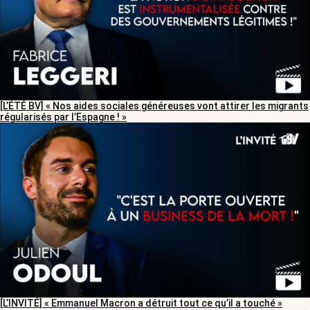
[L’ÉTÉ BV] « Nos aides sociales généreuses vont attirer les migrants
régularisés par l’Espagne ! »
[L’INVITÉ] « Emmanuel Macron a détruit tout ce qu’il a touché »