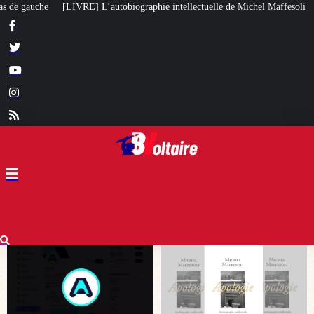
hie intellectuelle de Michel Maffesoli
Pour regagner son influence en Afr