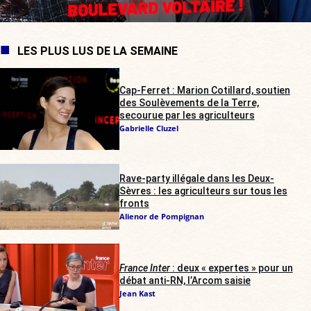
LES PLUS LUS DE LA SEMAINE
Cap-Ferret : Marion Cotillard, soutien
des Soulèvements de la Terre,
secourue par les agriculteurs
Gabrielle Cluzel
Rave-party illégale dans les Deux-
Sèvres : les agriculteurs sur tous les
fronts
Alienor de Pompignan
France Inter
: deux « expertes » pour un
débat anti-RN, l’Arcom saisie
Jean Kast