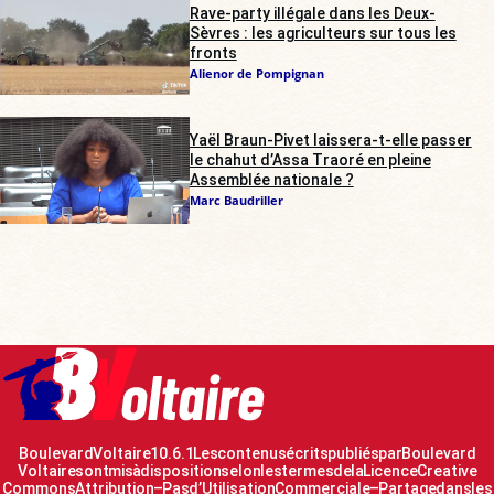
Rave-party illégale dans les Deux-
Sèvres : les agriculteurs sur tous les
fronts
Alienor de Pompignan
Yaël Braun-Pivet laissera-t-elle passer
le chahut d’Assa Traoré en pleine
Assemblée nationale ?
Marc Baudriller
Boulevard Voltaire 10.6.1 Les contenus écrits publiés par Boulevard
Voltaire sont mis à disposition selon les termes de la Licence Creative
Commons Attribution – Pas d’Utilisation Commerciale – Partage dans les