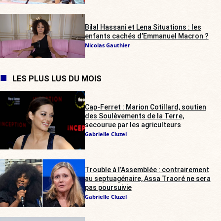
Bilal Hassani et Lena Situations : les
enfants cachés d’Emmanuel Macron ?
Nicolas Gauthier
LES PLUS LUS DU MOIS
Cap-Ferret : Marion Cotillard, soutien
des Soulèvements de la Terre,
secourue par les agriculteurs
Gabrielle Cluzel
Trouble à l’Assemblée : contrairement
au septuagénaire, Assa Traoré ne sera
pas poursuivie
Gabrielle Cluzel