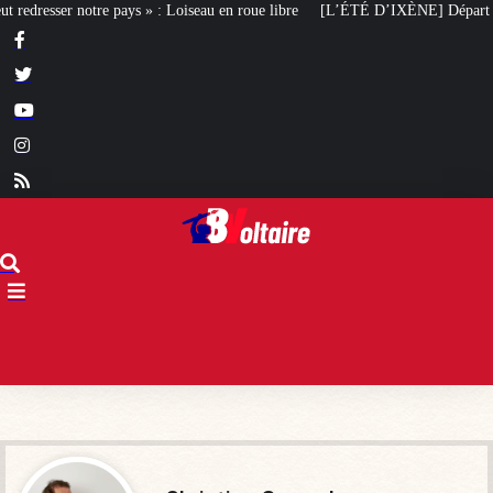
 Loiseau en roue libre
[L’ÉTÉ D’IXÈNE] Départ en vacances
Ingérences