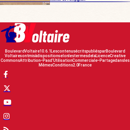
Boulevard Voltaire 10.6.1 Les contenus écrits publiés par Boulevard
Voltaire sont mis à disposition selon les termes de la Licence Creative
Commons Attribution – Pas d’Utilisation Commerciale – Partage dans les
Mêmes Conditions 2.0 France