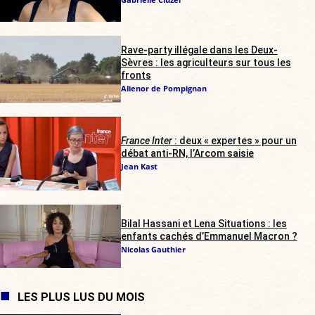
Rave-party illégale dans les Deux-
Sèvres : les agriculteurs sur tous les
fronts
Alienor de Pompignan
France Inter
: deux « expertes » pour un
débat anti-RN, l’Arcom saisie
Jean Kast
Bilal Hassani et Lena Situations : les
enfants cachés d’Emmanuel Macron ?
Nicolas Gauthier
LES PLUS LUS DU MOIS