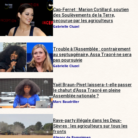
Cap-Ferret : Marion Cotillard, soutien
des Soulèvements de la Terre,
secourue par les agriculteurs
Gabrielle Cluzel
Trouble à l’Assemblée : contrairement
au septuagénaire, Assa Traoré ne sera
pas poursuivie
Gabrielle Cluzel
Yaël Braun-Pivet laissera-t-elle passer
le chahut d’Assa Traoré en pleine
Assemblée nationale ?
Marc Baudriller
Rave-party illégale dans les Deux-
Sèvres : les agriculteurs sur tous les
fronts
Alienor de Pompignan