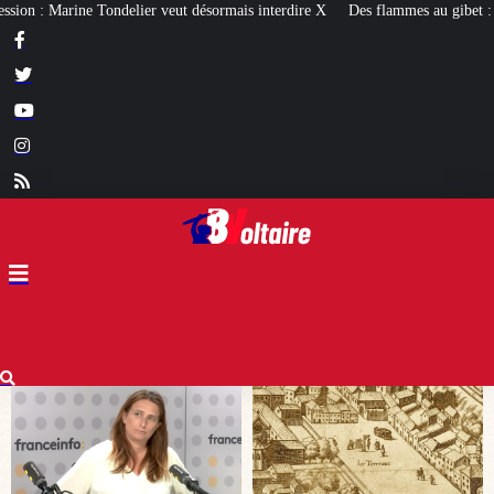
sormais interdire X
Des flammes au gibet : quatre millénaires de châtiments 