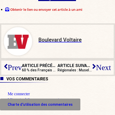
Obtenir le lien ou envoyer cet article à un ami
Boulevard Voltaire
ARTICLE PRÉCÉDENT
ARTICLE SUIVANT
Prev
Next
60 % des Français sont contre des sanctions pour les militaires signant des tribunes ou des pétitions.
Régionales : Muselier pactise avec les Marcheurs, mais les électeurs se rebellent
VOS COMMENTAIRES
Me connecter
M'inscrire à l'espace commentaire
Charte d'utilisation des commentaires