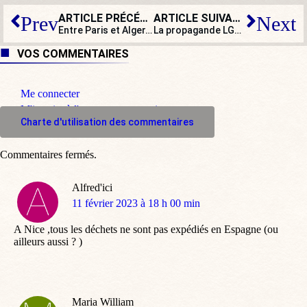
ARTICLE PRÉCÉDENT
ARTICLE SUIVANT
Prev
Next
Entre Paris et Alger, le torchon ne brûle plus, il est carbonisé
La propagande LGBT dans l’entreprise, à l’école et, maintenant, à la campagne !
VOS COMMENTAIRES
Me connecter
M'inscrire à l'espace commentaire
Charte d'utilisation des commentaires
Commentaires fermés.
Alfred'ici
dit
11 février 2023 à 18 h 00 min
:
A Nice ,tous les déchets ne sont pas expédiés en Espagne (ou
ailleurs aussi ? )
Maria William