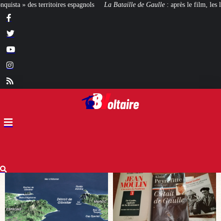
La Bataille de Gaulle
: après le film, les livres !
[CINÉMA]
De la Comédie-