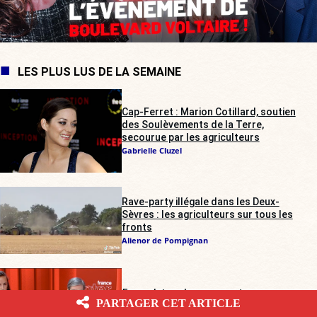
LES PLUS LUS DE LA SEMAINE
Cap-Ferret : Marion Cotillard, soutien
des Soulèvements de la Terre,
secourue par les agriculteurs
Gabrielle Cluzel
Rave-party illégale dans les Deux-
Sèvres : les agriculteurs sur tous les
fronts
Alienor de Pompignan
France Inter
: deux « expertes » pour un
PARTAGER CET ARTICLE
débat anti-RN, l’Arcom saisie