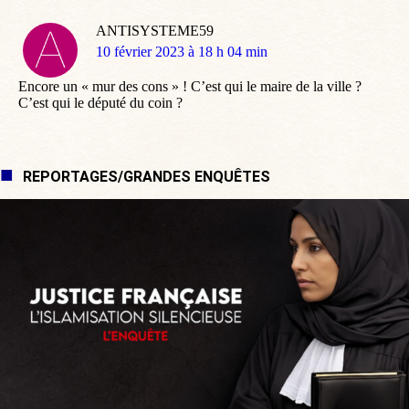
ANTISYSTEME59
dit
10 février 2023 à 18 h 04 min
:
Encore un « mur des cons » ! C’est qui le maire de la ville ?
C’est qui le député du coin ?
REPORTAGES/GRANDES ENQUÊTES