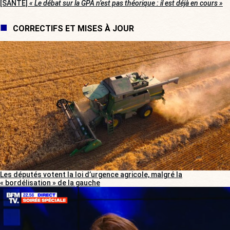
[SANTÉ]
« Le débat sur la GPA n’est pas théorique : il est déjà en cours »
CORRECTIFS ET MISES À JOUR
Les députés votent la loi d’urgence agricole, malgré la
« bordélisation » de la gauche