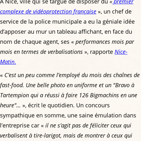
A Nice, ville qui se targue de disposer du
«
premier
complexe de vidéoprotection française
», un chef de
service de la police municipale a eu la géniale idée
d’apposer au mur un tableau affichant, en face du
nom de chaque agent, ses «
performances mois par
mois en termes de verbalisations
», rapporte
Nice-
Matin
.
«
C’est un peu comme l’employé du mois des chaînes de
fast-food. Une belle photo en uniforme et un
"
Bravo à
Tartempion qui a réussi à faire 126 Bigmachins en une
heure
"
…
», écrit le quotidien. Un concours
sympathique en somme, une saine émulation dans
l’entreprise car «
il ne s’agit pas de féliciter ceux qui
verbalisent à tire-larigot, mais de montrer à ceux qui