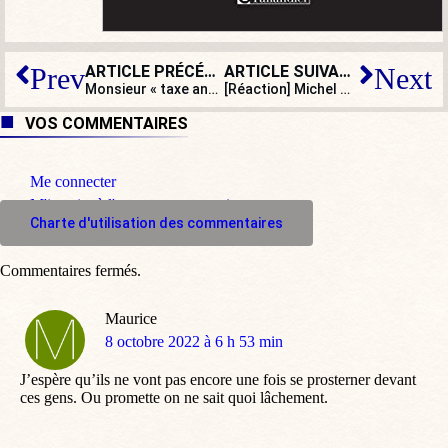
ARTICLE PRÉCÉDENT
ARTICLE SUIVANT
Prev
Next
Monsieur « taxe anti-Zemmour » étrille
[Réaction] Michel Thooris : « Mes collègues de la PJ se battent pour qu’on puisse avoir encore une police efficace qui combat le crime organisé »
BV
: c’est bon si
VOS COMMENTAIRES
Me connecter
M'inscrire à l'espace commentaire
Charte d'utilisation des commentaires
Commentaires fermés.
Maurice
dit
8 octobre 2022 à 6 h 53 min
:
J’espère qu’ils ne vont pas encore une fois se prosterner devant
ces gens. Ou promette on ne sait quoi lâchement.