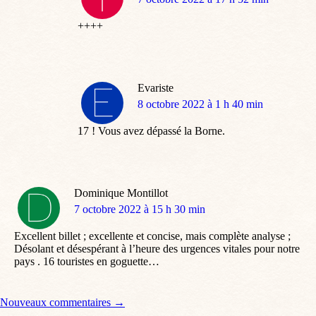
:
++++
Evariste
dit
8 octobre 2022 à 1 h 40 min
:
17 ! Vous avez dépassé la Borne.
Dominique Montillot
dit
7 octobre 2022 à 15 h 30 min
:
Excellent billet ; excellente et concise, mais complète analyse ;
Désolant et désespérant à l’heure des urgences vitales pour notre
pays . 16 touristes en goguette…
Navigation de commentaire
Nouveaux commentaires →