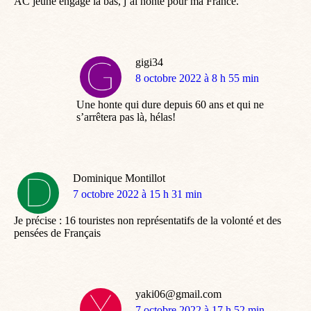
AC jeune engagé là bas, j’ai honte pour ma France.
gigi34
dit
8 octobre 2022 à 8 h 55 min
:
Une honte qui dure depuis 60 ans et qui ne
s’arrêtera pas là, hélas!
Dominique Montillot
dit
7 octobre 2022 à 15 h 31 min
:
Je précise : 16 touristes non représentatifs de la volonté et des
pensées de Français
yaki06@gmail.com
dit
7 octobre 2022 à 17 h 52 min