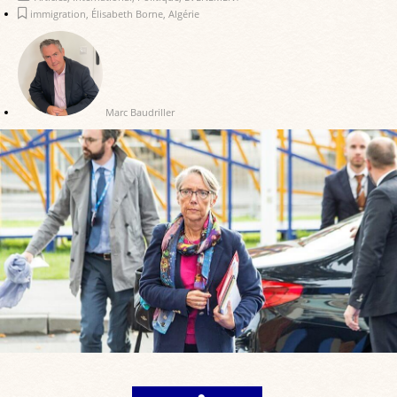
immigration
,
Élisabeth Borne
,
Algérie
Marc Baudriller