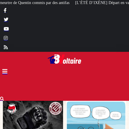
tifas
[L’ÉTÉ D’IXÈNE] Départ en vacances
[L’ÉTÉ BV] «
La gauche o