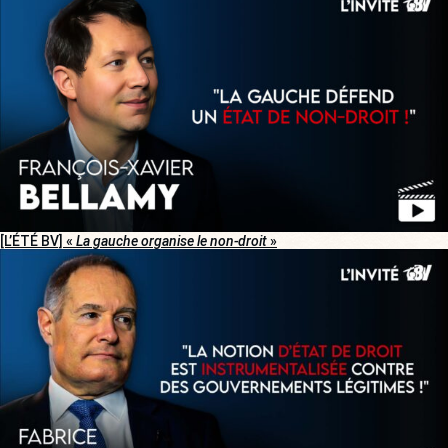
[L’ÉTÉ BV] «
La gauche organise le non-droit
»