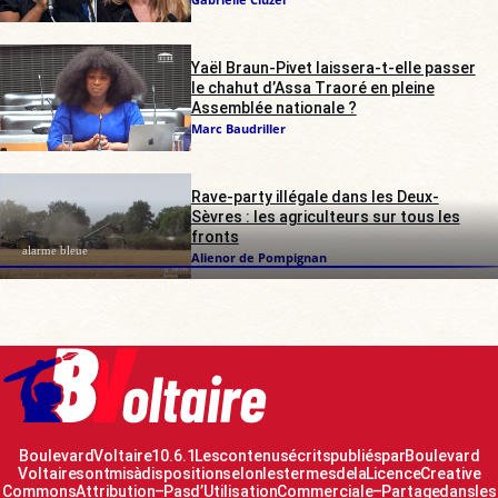
Yaël Braun-Pivet laissera-t-elle passer
le chahut d’Assa Traoré en pleine
Assemblée nationale ?
Marc Baudriller
Rave-party illégale dans les Deux-
Sèvres : les agriculteurs sur tous les
fronts
alarme bleue
Alienor de Pompignan
Boulevard Voltaire 10.6.1 Les contenus écrits publiés par Boulevard
Voltaire sont mis à disposition selon les termes de la Licence Creative
Commons Attribution – Pas d’Utilisation Commerciale – Partage dans les