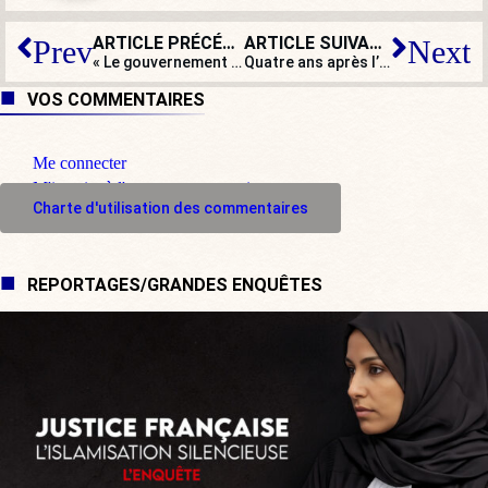
ARTICLE PRÉCÉDENT
ARTICLE SUIVANT
Prev
Next
« Le gouvernement interdit tout débat de fond, c’est indigne d’une démocratie ! »
Quatre ans après l’Euromaïdan, l’Ukraine continue de tuer au Donbass
VOS COMMENTAIRES
Me connecter
M'inscrire à l'espace commentaire
Charte d'utilisation des commentaires
REPORTAGES/GRANDES ENQUÊTES