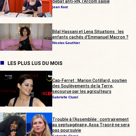
débat anti-RN, l’Arcom saisie
Jean Kast
Bilal Hassani et Lena Situations : les
enfants cachés d’Emmanuel Macron ?
Nicolas Gauthier
LES PLUS LUS DU MOIS
Cap-Ferret : Marion Cotillard, soutien
des Soulèvements de la Terre,
secourue par les agriculteurs
Gabrielle Cluzel
Trouble à l’Assemblée : contrairement
au septuagénaire, Assa Traoré ne sera
pas poursuivie
Gabrielle Cluzel