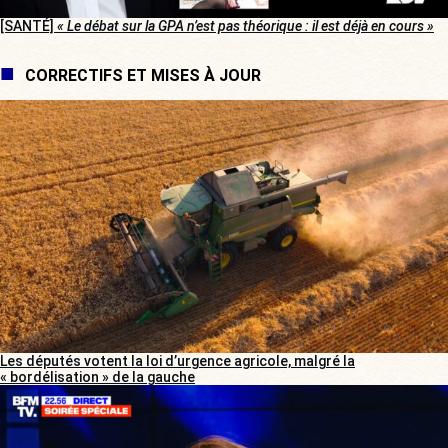
[SANTÉ]
« Le débat sur la GPA n’est pas théorique : il est déjà en cours »
CORRECTIFS ET MISES À JOUR
Les députés votent la loi d’urgence agricole, malgré la
« bordélisation » de la gauche