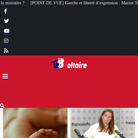
auche et liberté d’expression : Marine Tondelier veut désormais interdire X