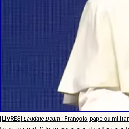
[LIVRES]
Laudate Deum
: François, pape ou milita
La sauvegarde de la Maison commune peine ici à quitter une horiz