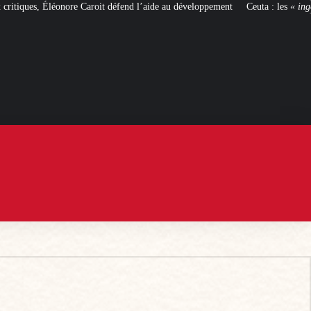
fend l’aide au développement
Ceuta : les
« ingérences étrangères »
pour faire