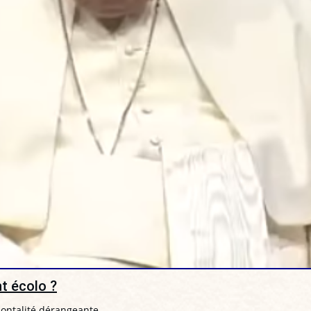
nt écolo ?
ontalité dérangeante.