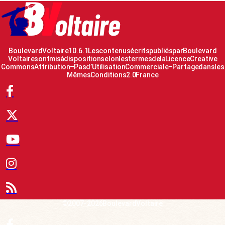
Boulevard Voltaire 10.6.1 Les contenus écrits publiés par Boulevard
Voltaire sont mis à disposition selon les termes de la Licence Creative
Commons Attribution – Pas d’Utilisation Commerciale – Partage dans les
Mêmes Conditions 2.0 France
© 2007-2026 Boulevard Voltaire