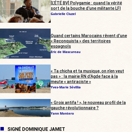
[L’ÉTÉ BV] Polygamie : quand la vérité
sort de la bouche d’une militante LFI
Gabrielle Cluzel
Quand certains Marocains rêvent d’une
« Reconquista » des territoires
espagnols
Eric de Mascureau
« Ta chicha et ta musique, on n’en veut
pas » : la mairie RN d’Agde face à la
meute « antiraciste »
Yves-Marie Sévillia
« Groix antifa ! », le nouveau profil de la
gauche révolutionnaire ?
Yann Montero
SIGNÉ DOMINIQUE JAMET