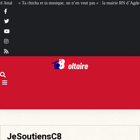
 ta musique, on n’en veut pas » : la mairie RN d’Agde face à la meute « antirac
JeSoutiensC8