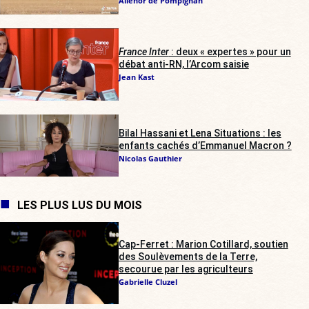
Alienor de Pompignan
France Inter
: deux « expertes » pour un
débat anti-RN, l’Arcom saisie
Jean Kast
Bilal Hassani et Lena Situations : les
enfants cachés d’Emmanuel Macron ?
Nicolas Gauthier
LES PLUS LUS DU MOIS
Cap-Ferret : Marion Cotillard, soutien
des Soulèvements de la Terre,
secourue par les agriculteurs
Gabrielle Cluzel