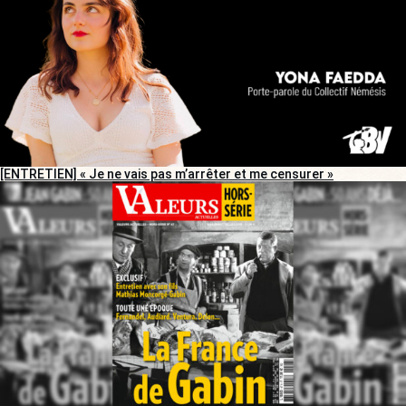
[ENTRETIEN] « Je ne vais pas m’arrêter et me censurer »