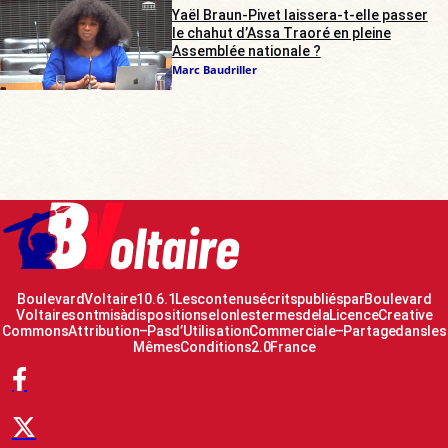
Yaël Braun-Pivet laissera-t-elle passer
le chahut d’Assa Traoré en pleine
Assemblée nationale ?
Marc Baudriller
Boulevard Voltaire 10.6.1 Les contenus écrits publiés par Boulevard
Voltaire sont mis à disposition selon les termes de la Licence Creative
Commons Attribution – Pas d’Utilisation Commerciale – Partage dans les
Mêmes Conditions 2.0 France