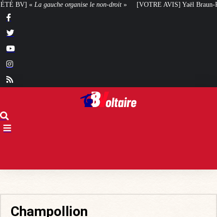
rganise le non-droit
»
[VOTRE AVIS] Yaël Braun-Pivet doit-elle renoncer à s
Champollion