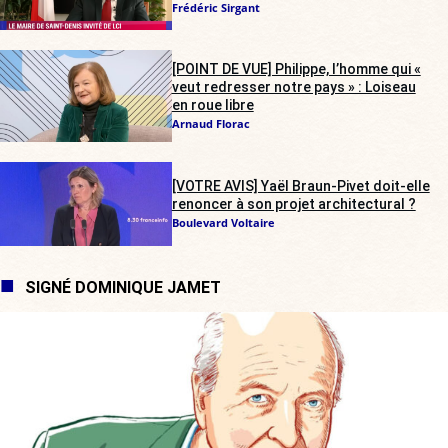
Frédéric Sirgant
[POINT DE VUE] Philippe, l’homme qui «
veut redresser notre pays » : Loiseau
en roue libre
Arnaud Florac
[VOTRE AVIS] Yaël Braun-Pivet doit-elle
renoncer à son projet architectural ?
Boulevard Voltaire
SIGNÉ DOMINIQUE JAMET