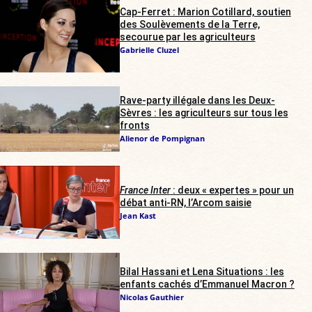
Cap-Ferret : Marion Cotillard, soutien
des Soulèvements de la Terre,
secourue par les agriculteurs
Gabrielle Cluzel
Rave-party illégale dans les Deux-
Sèvres : les agriculteurs sur tous les
fronts
Alienor de Pompignan
France Inter
: deux « expertes » pour un
débat anti-RN, l’Arcom saisie
Jean Kast
Bilal Hassani et Lena Situations : les
enfants cachés d’Emmanuel Macron ?
Nicolas Gauthier