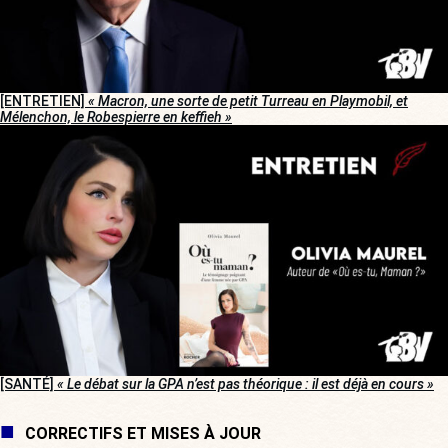
[ENTRETIEN]
« Macron, une sorte de petit Turreau en Playmobil, et
Mélenchon, le Robespierre en keffieh »
[SANTÉ]
« Le débat sur la GPA n’est pas théorique : il est déjà en cours »
CORRECTIFS ET MISES À JOUR