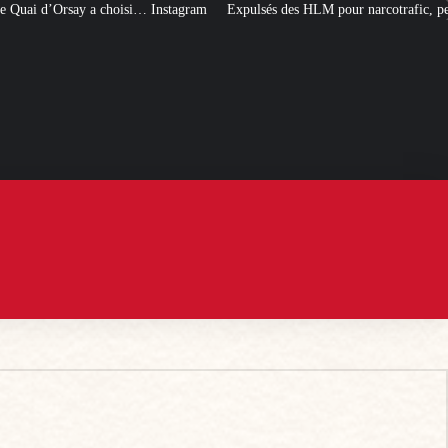
Expulsés des HLM pour narcotrafic, peuvent-ils obtenir un nouveau logement so