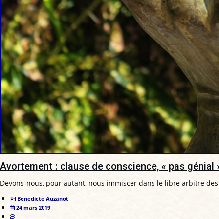
Avortement : clause de conscience, « pas génial 
Devons-nous, pour autant, nous immiscer dans le libre arbitre des
Bénédicte Auzanot
24 mars 2019