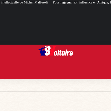
r regagner son influence en Afrique, le Quai d’Orsay a choisi… Instagram