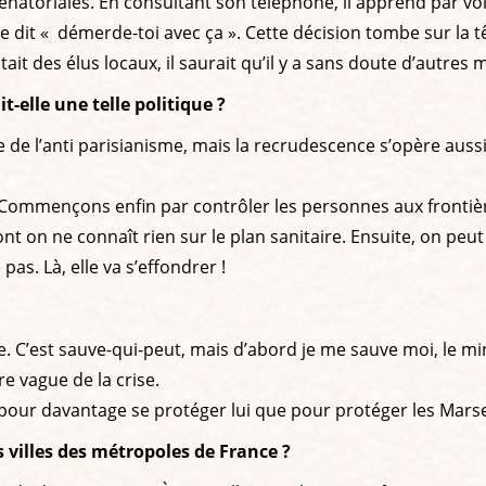
 sénatoriales. En consultant son téléphone, il apprend par v
me dit « démerde-toi avec ça ». Cette décision tombe sur la
ultait des élus locaux, il saurait qu’il y a sans doute d’autre
-elle une telle politique ?
e de l’anti parisianisme, mais la recrudescence s’opère aussi
ommençons enfin par contrôler les personnes aux frontière
t on ne connaît rien sur le plan sanitaire. Ensuite, on peu
as. Là, elle va s’effondrer !
re. C’est sauve-qui-peut, mais d’abord je me sauve moi, le min
e vague de la crise.
our davantage se protéger lui que pour protéger les Marsei
es villes des métropoles de France ?