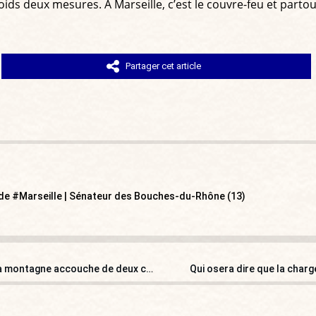
ids deux mesures. À Marseille, c’est le couvre-feu et partout 
Partager cet article
 de #Marseille | Sénateur des Bouches-du-Rhône (13)
Agnès Buzyn et Sibeth Ndiaye auditionnées au Sénat : la montagne accouche de deux colibris !
Qui osera dire que la char