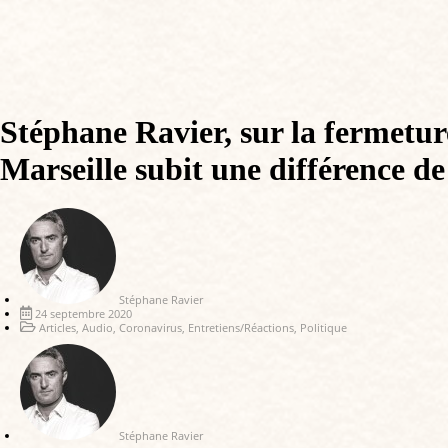
Stéphane Ravier, sur la fermetur
Marseille subit une différence de
Stéphane Ravier
24 septembre 2020
Articles
,
Audio
,
Coronavirus
,
Entretiens/Réactions
,
Politique
Stéphane Ravier