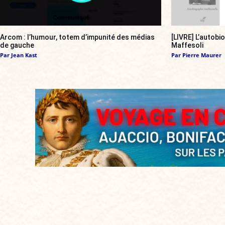
Arcom : l’humour, totem d’impunité des médias
[LIVRE] L’autobi
de gauche
Maffesoli
Par
Jean Kast
Par
Pierre Maurer