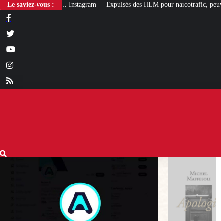
Le saviez-vous :
Expulsés des HLM pour narcotrafic, peuvent-ils obtenir un nouveau l