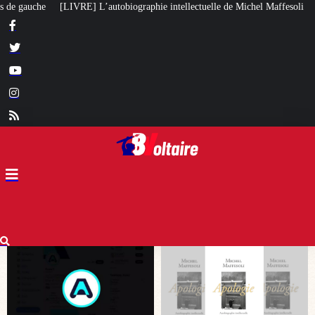
hie intellectuelle de Michel Maffesoli
Pour regagner son influence en Afri