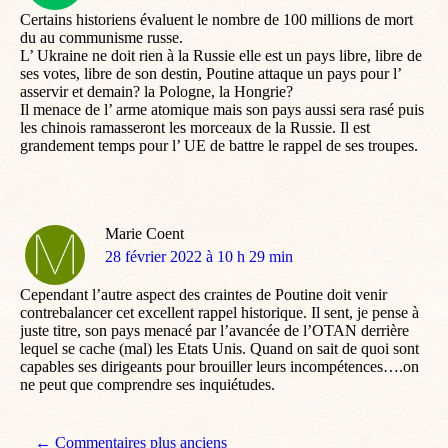
Certains historiens évaluent le nombre de 100 millions de mort
du au communisme russe.
L’ Ukraine ne doit rien à la Russie elle est un pays libre, libre de
ses votes, libre de son destin, Poutine attaque un pays pour l’
asservir et demain? la Pologne, la Hongrie?
Il menace de l’ arme atomique mais son pays aussi sera rasé puis
les chinois ramasseront les morceaux de la Russie. Il est
grandement temps pour l’ UE de battre le rappel de ses troupes.
Marie Coent
dit
28 février 2022 à 10 h 29 min
:
Cependant l’autre aspect des craintes de Poutine doit venir
contrebalancer cet excellent rappel historique. Il sent, je pense à
juste titre, son pays menacé par l’avancée de l’OTAN derrière
lequel se cache (mal) les Etats Unis. Quand on sait de quoi sont
capables ses dirigeants pour brouiller leurs incompétences….on
ne peut que comprendre ses inquiétudes.
Navigation de commentaire
← Commentaires plus anciens