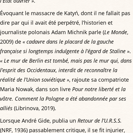
l'État ouvrier »
.
Évoquant le massacre de Katyń, dont il ne fallait pas
dire par qui il avait été perpétré, l’historien et
journaliste polonais Adam Michnik parle (
Le Monde
,
2009) de
« cadavre dans le placard de la gauche
française si longtemps indulgente à l’égard de Staline »
.
« Le mur de Berlin est tombé, mais pas le mur qui, dans
l’esprit des Occidentaux, interdit de reconnaître la
réalité de l’Union soviétique »
, rajoute sa compatriote
Maria Nowak, dans son livre
Pour notre liberté et la
vôtre. Comment la Pologne a été abandonnée par ses
alliés
(Librinova, 2019).
Lorsque André Gide, publia un
Retour de l’U.R.S.S.
(NRF, 1936) passablement critique, il se fit injurier,