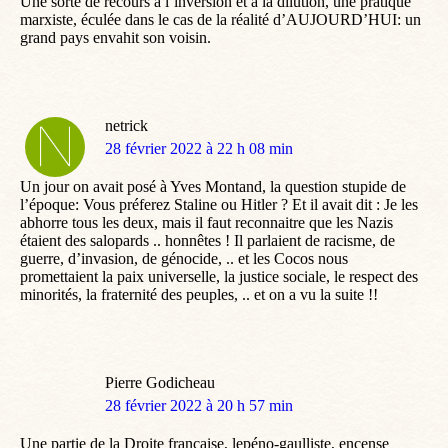
Une sorte de recours à l’inversion et à la dilution, une pratique
marxiste, éculée dans le cas de la réalité d’AUJOURD’HUI: un
grand pays envahit son voisin.
netrick
dit
28 février 2022 à 22 h 08 min
:
Un jour on avait posé à Yves Montand, la question stupide de
l’époque: Vous préferez Staline ou Hitler ? Et il avait dit : Je les
abhorre tous les deux, mais il faut reconnaitre que les Nazis
étaient des salopards .. honnêtes ! Il parlaient de racisme, de
guerre, d’invasion, de génocide, .. et les Cocos nous
promettaient la paix universelle, la justice sociale, le respect des
minorités, la fraternité des peuples, .. et on a vu la suite !!
Pierre Godicheau
dit
28 février 2022 à 20 h 57 min
:
Une partie de la Droite française, lepéno-gaulliste, encense