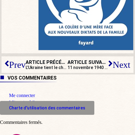
ARTICLE PRÉCÉDENT
ARTICLE SUIVANT
Prev
Next
L’Ukraine tient le choc de la haute intensité : et nous ?
11 novembre 1940 – 12 février 2022 : le cruel parallèle des drapeaux français foulés aux pieds sur les Champs-Élysées
VOS COMMENTAIRES
Me connecter
M'inscrire à l'espace commentaire
Charte d'utilisation des commentaires
Commentaires fermés.