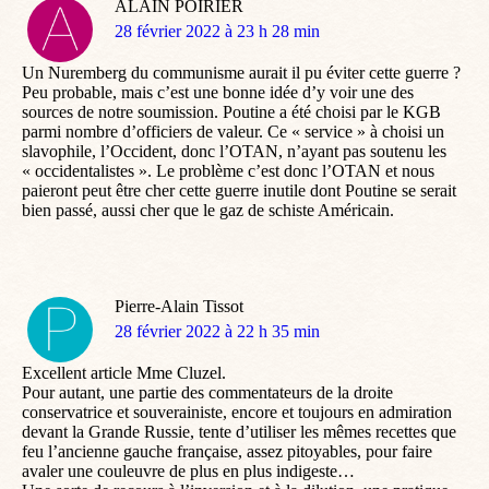
ALAIN POIRIER
dit
28 février 2022 à 23 h 28 min
:
Un Nuremberg du communisme aurait il pu éviter cette guerre ?
Peu probable, mais c’est une bonne idée d’y voir une des
sources de notre soumission. Poutine a été choisi par le KGB
parmi nombre d’officiers de valeur. Ce « service » à choisi un
slavophile, l’Occident, donc l’OTAN, n’ayant pas soutenu les
« occidentalistes ». Le problème c’est donc l’OTAN et nous
paieront peut être cher cette guerre inutile dont Poutine se serait
bien passé, aussi cher que le gaz de schiste Américain.
Pierre-Alain Tissot
dit
28 février 2022 à 22 h 35 min
:
Excellent article Mme Cluzel.
Pour autant, une partie des commentateurs de la droite
conservatrice et souverainiste, encore et toujours en admiration
devant la Grande Russie, tente d’utiliser les mêmes recettes que
feu l’ancienne gauche française, assez pitoyables, pour faire
avaler une couleuvre de plus en plus indigeste…