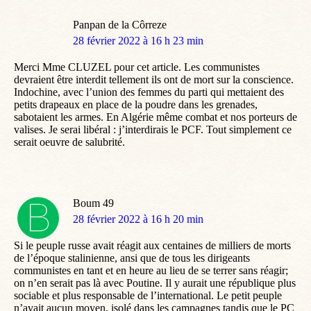
Panpan de la Côrreze
dit
28 février 2022 à 16 h 23 min
:
Merci Mme CLUZEL pour cet article. Les communistes
devraient être interdit tellement ils ont de mort sur la conscience.
Indochine, avec l’union des femmes du parti qui mettaient des
petits drapeaux en place de la poudre dans les grenades,
sabotaient les armes. En Algérie même combat et nos porteurs de
valises. Je serai libéral : j’interdirais le PCF. Tout simplement ce
serait oeuvre de salubrité.
Boum 49
dit
28 février 2022 à 16 h 20 min
:
Si le peuple russe avait réagit aux centaines de milliers de morts
de l’époque stalinienne, ansi que de tous les dirigeants
communistes en tant et en heure au lieu de se terrer sans réagir;
on n’en serait pas là avec Poutine. Il y aurait une république plus
sociable et plus responsable de l’international. Le petit peuple
n’avait aucun moyen, isolé dans les campagnes tandis que le PC