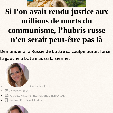
Si l’on avait rendu justice aux
millions de morts du
communisme, l’hubris russe
n’en serait peut-être pas là
Demander à la Russie de battre sa coulpe aurait forcé
la gauche à battre aussi la sienne.
Gabrielle Cluzel
27 février 2022
Articles
,
Histoire
,
International
,
EDITORIAL
Vladimir Poutine
,
Ukraine