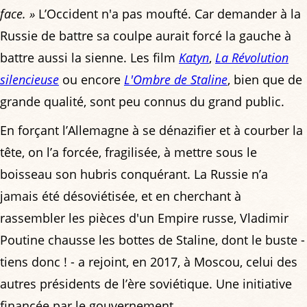
face. »
L’Occident n'a pas moufté. Car demander à la
Russie de battre sa coulpe aurait forcé la gauche à
battre aussi la sienne. Les film
Katyn
,
La Révolution
silencieuse
ou encore
L'Ombre de Staline
, bien que de
grande qualité, sont peu connus du grand public.
En forçant l’Allemagne à se dénazifier et à courber la
tête, on l’a forcée, fragilisée, à mettre sous le
boisseau son hubris conquérant. La Russie n’a
jamais été désoviétisée, et en cherchant à
rassembler les pièces d'un Empire russe, Vladimir
Poutine chausse les bottes de Staline, dont le buste -
tiens donc ! - a rejoint, en 2017, à Moscou, celui des
autres présidents de l’ère soviétique. Une initiative
financée par le gouvernement.