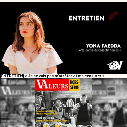
[ENTRETIEN] « Je ne vais pas m’arrêter et me censurer »