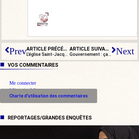
ARTICLE PRÉCÉDENT
ARTICLE SUIVANT
Prev
Next
L’église Saint-Jacques de Grenoble a été incendiée…
Gouvernement : ça ne se bouscule pas au portillon des municipales…
Fr
VOS COMMENTAIRES
Me connecter
M'inscrire à l'espace commentaire
Charte d'utilisation des commentaires
REPORTAGES/GRANDES ENQUÊTES