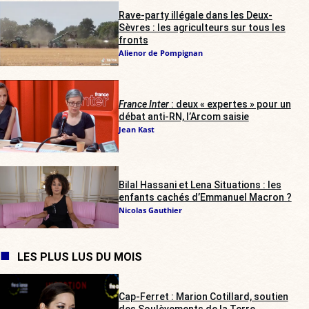
Rave-party illégale dans les Deux-
Sèvres : les agriculteurs sur tous les
fronts
Alienor de Pompignan
France Inter
: deux « expertes » pour un
débat anti-RN, l’Arcom saisie
Jean Kast
Bilal Hassani et Lena Situations : les
enfants cachés d’Emmanuel Macron ?
Nicolas Gauthier
LES PLUS LUS DU MOIS
Cap-Ferret : Marion Cotillard, soutien
des Soulèvements de la Terre,