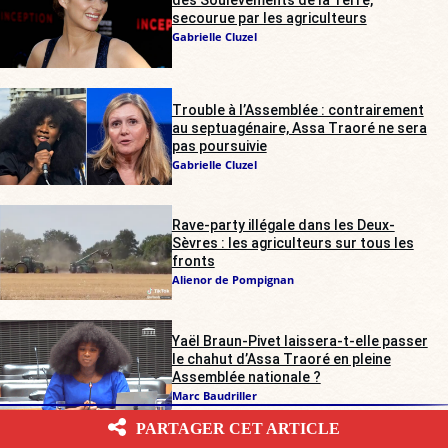
secourue par les agriculteurs
Gabrielle Cluzel
Trouble à l’Assemblée : contrairement
au septuagénaire, Assa Traoré ne sera
pas poursuivie
Gabrielle Cluzel
Rave-party illégale dans les Deux-
Sèvres : les agriculteurs sur tous les
fronts
Alienor de Pompignan
Yaël Braun-Pivet laissera-t-elle passer
le chahut d’Assa Traoré en pleine
Assemblée nationale ?
Marc Baudriller
PARTAGER CET ARTICLE