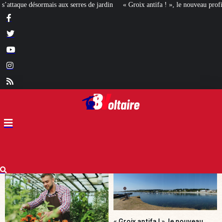
din
« Groix antifa ! », le nouveau profil de la gauche révolutionnaire ?
[M
« Groix antifa ! », le nouveau