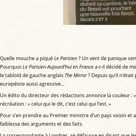
Quelle mouche a piqué
Le Parisien
? Un vent de panique semb
Pourquoi
Le Parisien-Aujourd’hui en France
a-t-il décidé de m
le tabloïd de gauche anglais
The Mirror
? Depuis qu’il n’était
européiste aussi agressive…
Un édito du directeur des rédactions annonce la couleur :
«
récréation : « celui qui le dit, c’est celui qui l’est. »
Pour s’en prendre au Premier ministre d’un pays voisin et am
faiblesse des arguments et des faits.
La correspondante à Londres, se défausse en disant que les