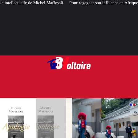
affesoli
Pour regagner son influence en Afrique, le Quai d’Orsay a choisi…