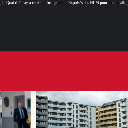
 Instagram
Expulsés des HLM pour narcotrafic, peuvent-ils obtenir un nouve