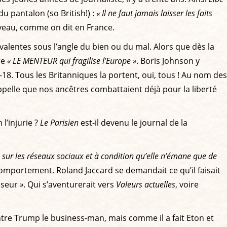
du pantalon (so British!) :
« Il ne faut jamais laisser les faits
niveau, comme on dit en France.
valentes sous l’angle du bien ou du mal. Alors que dès la
re
« LE MENTEUR qui fragilise l’Europe »
. Boris Johnson y
-18. Tous les Britanniques la portent, oui, tous ! Au nom des
appelle que nos ancêtres combattaient déjà pour la liberté
 l’injurie ?
Le Parisien
est-il devenu le journal de la
 sur les réseaux sociaux et à condition qu’elle n’émane que de
 comportement. Roland Jaccard se demandait ce qu’il faisait
seur
»
. Qui s’aventurerait vers
Valeurs actuelles
, voire
ontre Trump le business-man, mais comme il a fait Eton et