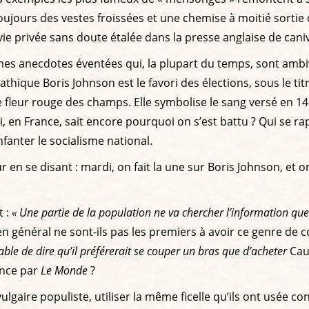
toujours des vestes froissées et une chemise à moitié sortie 
 vie privée sans doute étalée dans la presse anglaise de ca
mêmes anecdotes éventées qui, la plupart du temps, sont ambi
athique Boris Johnson est le favori des élections, sous le tit
e fleur rouge des champs. Elle symbolise le sang versé en 14
i, en France, sait encore pourquoi on s’est battu ? Qui se r
fanter le socialisme national.
r en se disant : mardi, on fait la une sur Boris Johnson, et on
t :
« Une partie de la population ne va chercher l’information que
s en général ne sont-ils pas les premiers à avoir ce genre de
ble de dire qu’il préférerait se couper un bras que d’acheter
Cau
ance par
Le Monde
?
lgaire populiste, utiliser la même ficelle qu’ils ont usée c