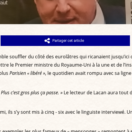
Partager cet article
le souffler du côté des eurolâtres qui ricanaient jusqu’ici 
ettre le Premier ministre du Royaume-Uni à la une et de l’i
 plus
Parisien « libéré »
, le quotidien avait rompu avec sa ligne
 Plus c’est gros plus ça passe. »
Le lecteur de Lacan aura tout d
i, ils s’y sont mis à cinq - six avec le linguiste interviewé
 exemples les plus fameux de « mensonges » remontent à ses 