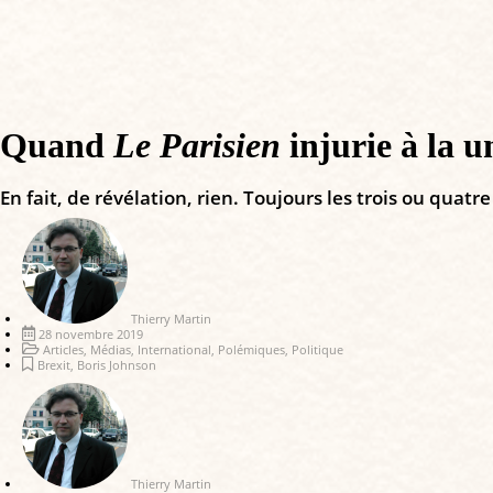
Quand
Le Parisien
injurie à la 
En fait, de révélation, rien. Toujours les trois ou qu
Thierry Martin
28 novembre 2019
Articles
,
Médias
,
International
,
Polémiques
,
Politique
Brexit
,
Boris Johnson
Thierry Martin