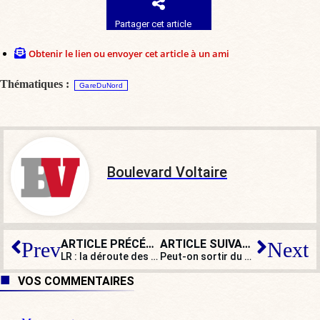
Partager cet article
Obtenir le lien ou envoyer cet article à un ami
Thématiques :
GareDuNord
Boulevard Voltaire
ARTICLE PRÉCÉDENT
ARTICLE SUIVANT
Prev
Next
LR : la déroute des retraites !
Peut-on sortir du système électrique européen ? Le temps des mauvaises décisions (1/2)
VOS COMMENTAIRES