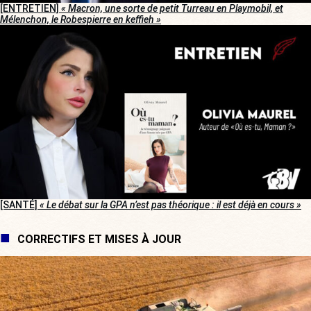
[ENTRETIEN]
« Macron, une sorte de petit Turreau en Playmobil, et
Mélenchon, le Robespierre en keffieh »
[SANTÉ]
« Le débat sur la GPA n’est pas théorique : il est déjà en cours »
CORRECTIFS ET MISES À JOUR