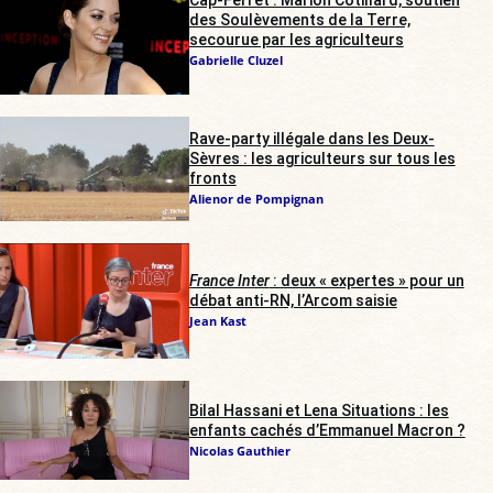
des Soulèvements de la Terre,
secourue par les agriculteurs
Gabrielle Cluzel
Rave-party illégale dans les Deux-
Sèvres : les agriculteurs sur tous les
fronts
Alienor de Pompignan
France Inter
: deux « expertes » pour un
débat anti-RN, l’Arcom saisie
Jean Kast
Bilal Hassani et Lena Situations : les
enfants cachés d’Emmanuel Macron ?
Nicolas Gauthier