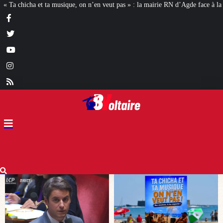
’en veut pas » : la mairie RN d’Agde face à la meute « antiraciste »
La hauss