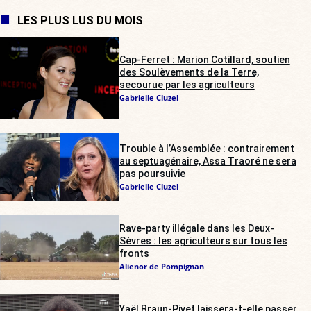
LES PLUS LUS DU MOIS
Cap-Ferret : Marion Cotillard, soutien
des Soulèvements de la Terre,
secourue par les agriculteurs
Gabrielle Cluzel
Trouble à l’Assemblée : contrairement
au septuagénaire, Assa Traoré ne sera
pas poursuivie
Gabrielle Cluzel
Rave-party illégale dans les Deux-
Sèvres : les agriculteurs sur tous les
fronts
Alienor de Pompignan
Yaël Braun-Pivet laissera-t-elle passer