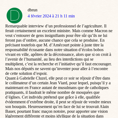
dbrun
dit
4 février 2024 à 21 h 11 min
:
Remarquable interview d’un professionnel de l’agriculture. Il
ferait certainement un excelent ministre. Mais comme Macron ne
veut s’entourer de gens insignifiants pour être sûr qu’ils ne lui
feront pas d’ombre, aucune chance que cela se produise. En
précisant toutefois que M. d’Amécourt pointe à juste titre la
responsabilité écrasante dans notre situation d’écolos bobos
vivant en ville, apôtres de la décroissance, alors que si on croit à
l’avenir de l’humanité, au lieu des interdictions qui se
multiplient, c’est la recherche et l’initiative qu’il faut encourager.
Mais nos députés ne savent qu’inventer pour aller à l’encontre
de cette solution d’espoir.
Quant à Gabrielle Cluzel, elle peut ce soir se réjouir d’être dans
le collimateur d’un certain Jean Viard, pour lequel, puisqu’il y a
maintenant en France autant de musulmans que de catholiques
pratiquants, il faudrait le même nombre de mosquées que
d’églises. Cet individu ptrétend que grâce à elle, qualifiée
évidemment d’extrême droite, il peut se réjouir de vendre mieux
son bouquin. Heureusement qu’en face de lui se trouvait Alain
Bauer, pourtant franc maçon notoire, pour apporter une vision
légèrement différente et moins idyllique de la situation dans