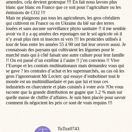
amendes, cela devient grotesque !!! En fait nous lavons plus
blanc que blanc en France que ce soit pour l’agriculture ou les
émissions de CO2 !!!
Mais ne plaignons pas tous les agriculteurs, les gros céréaliers
qui cultivent en France ou en Ukraine du blé sur des terres
louées et sans aucune surveillance phyto sanitaire !! il me semble
avoir vu il y a qq années des reportages sur le sol agricole où il
n’y avait plus rien ni insectes ni vers !!! les pesticides utilisés à
tour de bras entre les années 55 à 90 ont fait leur oeuvre aussi. Je
connaissais des paysans qui cultivaient les légumes pour le
marché mais qui à côté faisait une autre culture pour leur famille
!! On est passé d’un extrême à l’autre !! j’en conviens !! Vive
l’Europe et les contrats multinationaux mais demandez vous qui
se gave ? les centrales d’achat et les supermarchés, au cas où les
gens l’ignoreraient Mr Leclerc qui essaye d’embobiner tout le
monde est un multimilliardaire et pas que lui et tous ces
industriels en charcuterie et plats cuisinés à votre avis ?On vous
raconte que la grande distribution ne gagne que 1.2 % mais sur
quelle masse de chiffre d’affaires. Je suis bien placée pour savoir
comment ils négocient les prix ce sont de vrais requins !!!
TuTux0743