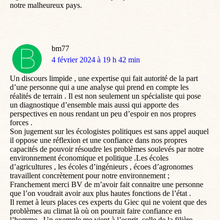
notre malheureux pays.
bm77
dit
4 février 2024 à 19 h 42 min
:
Un discours limpide , une expertise qui fait autorité de la part
d’une personne qui a une analyse qui prend en compte les
réalités de terrain . Il est non seulement un spécialiste qui pose
un diagnostique d’ensemble mais aussi qui apporte des
perspectives en nous rendant un peu d’espoir en nos propres
forces .
Son jugement sur les écologistes politiques est sans appel auquel
il oppose une réflexion et une confiance dans nos propres
capacités de pouvoir résoudre les problèmes soulevés par notre
environnement économique et politique .Les écoles
d’agricultures , les écoles d’ingénieurs , écoes d’agronomes
travaillent concrètement pour notre environnement ;
Franchement merci BV de m’avoir fait connaitre une personne
que l’on voudrait avoir aux plus hautes fonctions de l’état .
Il remet à leurs places ces experts du Giec qui ne voient que des
problèmes au climat là où on pourrait faire confiance en
l’homme . Un exemple me vient à l’esprit, celle de la filière