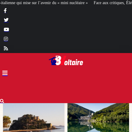
« mini nucléaire »
Face aux critiques, Éléonore Caroit défend l’aide au dév