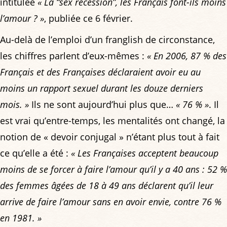
intitulée
« La “sex recession”, les Français font-ils moins
l’amour ? »
, publiée ce 6 février.
Au-delà de l’emploi d’un franglish de circonstance,
les chiffres parlent d’eux-mêmes :
« En 2006, 87 % des
Français et des Françaises déclaraient avoir eu au
moins un rapport sexuel durant les douze derniers
mois. »
Ils ne sont aujourd’hui plus que…
« 76 % »
. Il
est vrai qu’entre-temps, les mentalités ont changé, la
notion de « devoir conjugal » n’étant plus tout à fait
ce qu’elle a été :
« Les Françaises acceptent beaucoup
moins de se forcer à faire l’amour qu’il y a 40 ans : 52 %
des femmes âgées de 18 à 49 ans déclarent qu’il leur
arrive de faire l’amour sans en avoir envie, contre 76 %
en 1981. »