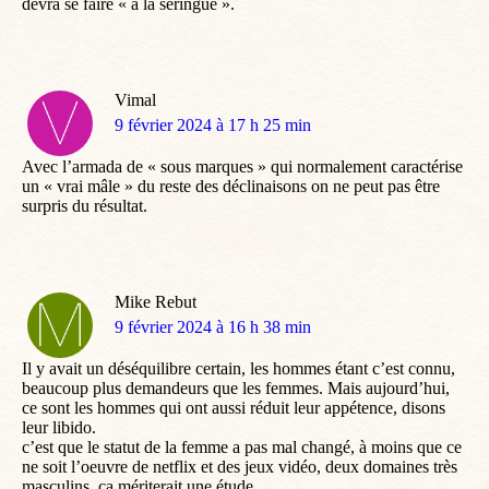
devra se faire « à la seringue ».
Vimal
dit
9 février 2024 à 17 h 25 min
:
Avec l’armada de « sous marques » qui normalement caractérise
un « vrai mâle » du reste des déclinaisons on ne peut pas être
surpris du résultat.
Mike Rebut
dit
9 février 2024 à 16 h 38 min
:
Il y avait un déséquilibre certain, les hommes étant c’est connu,
beaucoup plus demandeurs que les femmes. Mais aujourd’hui,
ce sont les hommes qui ont aussi réduit leur appétence, disons
leur libido.
c’est que le statut de la femme a pas mal changé, à moins que ce
ne soit l’oeuvre de netflix et des jeux vidéo, deux domaines très
masculins. ca mériterait une étude…