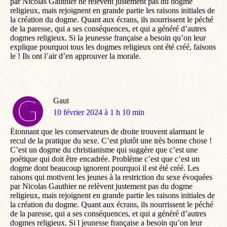
par Nicolas Gauthier ne relèvent justement pas du dogme
religieux, mais rejoignent en grande partie les raisons initiales de
la création du dogme. Quant aux écrans, ils nourrissent le péché
de la paresse, qui a ses conséquences, et qui a généré d’autres
dogmes religieux. Si la jeunesse française a besoin qu’on leur
explique pourquoi tous les dogmes religieux ont été créé, faisons
le ! Ils ont l’air d’en approuver la morale.
Gaut
dit
10 février 2024 à 1 h 10 min
:
Étonnant que les conservateurs de droite trouvent alarmant le
recul de la pratique du sexe. C’est plutôt une très bonne chose !
C’est un dogme du christianisme qui suggère que c’est une
poétique qui doit être encadrée. Problème c’est que c’est un
dogme dont beaucoup ignorent pourquoi il est été créé. Les
raisons qui motivent les jeunes à la restriction du sexe évoquées
par Nicolas Gauthier ne relèvent justement pas du dogme
religieux, mais rejoignent en grande partie les raisons initiales de
la création du dogme. Quant aux écrans, ils nourrissent le péché
de la paresse, qui a ses conséquences, et qui a généré d’autres
dogmes religieux. Si l jeunesse française a besoin qu’on leur