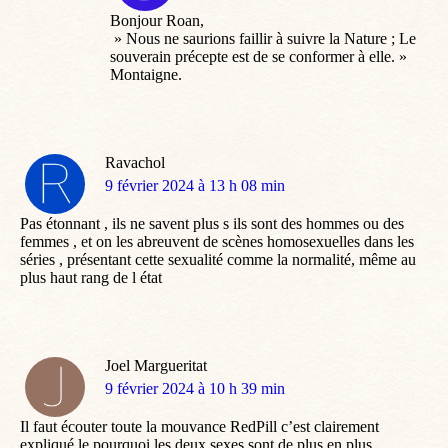
:
Bonjour Roan,
» Nous ne saurions faillir à suivre la Nature ; Le
souverain précepte est de se conformer à elle. »
Montaigne.
Ravachol
dit
9 février 2024 à 13 h 08 min
:
Pas étonnant , ils ne savent plus s ils sont des hommes ou des
femmes , et on les abreuvent de scènes homosexuelles dans les
séries , présentant cette sexualité comme la normalité, même au
plus haut rang de l état
Joel Margueritat
dit
9 février 2024 à 10 h 39 min
:
Il faut écouter toute la mouvance RedPill c’est clairement
expliqué le pourquoi les deux sexes sont de plus en plus