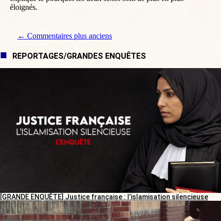
éloignés.
Navigation de commentaire
← Commentaires plus anciens
REPORTAGES/GRANDES ENQUÊTES
[GRANDE ENQUÊTE] Justice française : l’islamisation silencieuse