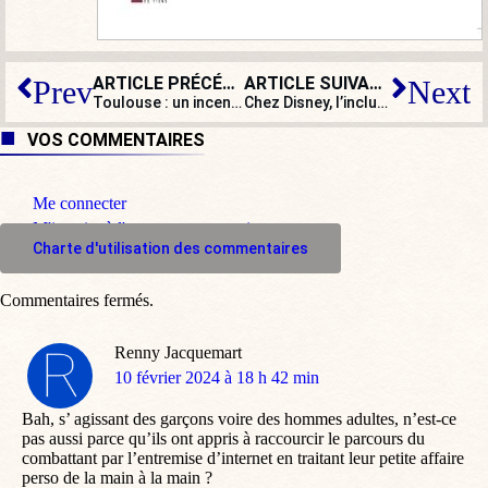
ARTICLE PRÉCÉDENT
ARTICLE SUIVANT
Prev
Next
Toulouse : un incendie dans l’église Saint-Joseph
Chez Disney, l’inclusion à marche forcée n’est pas une théorie du complot
VOS COMMENTAIRES
Me connecter
M'inscrire à l'espace commentaire
Charte d'utilisation des commentaires
Commentaires fermés.
Renny Jacquemart
dit
10 février 2024 à 18 h 42 min
:
Bah, s’ agissant des garçons voire des hommes adultes, n’est-ce
pas aussi parce qu’ils ont appris à raccourcir le parcours du
combattant par l’entremise d’internet en traitant leur petite affaire
perso de la main à la main ?