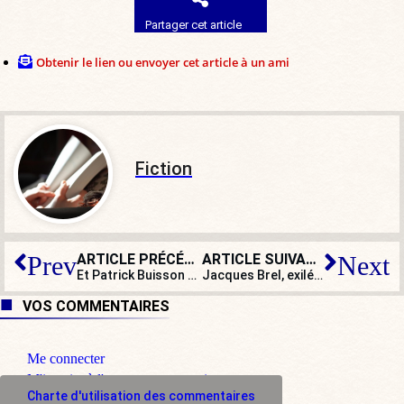
Partager cet article
Obtenir le lien ou envoyer cet article à un ami
Fiction
ARTICLE PRÉCÉDENT
ARTICLE SUIVANT
Prev
Next
Et Patrick Buisson enterra l’union des droites…
Jacques Brel, exilé au Québec, nous manque….
VOS COMMENTAIRES
Me connecter
M'inscrire à l'espace commentaire
Charte d'utilisation des commentaires