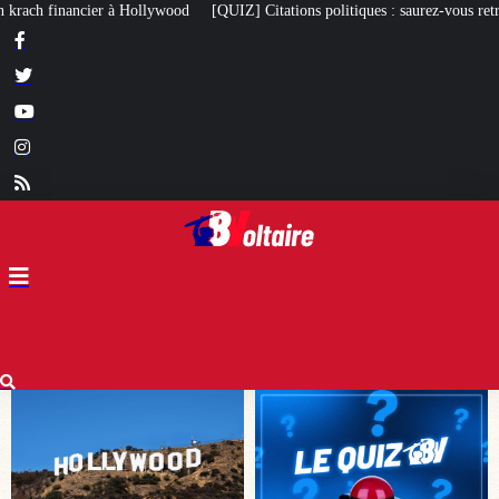
IZ] Citations politiques : saurez-vous retrouver qui a dit quoi ?
À 97 ans, l