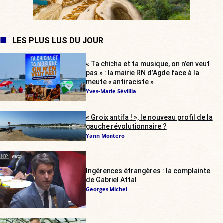
LES PLUS LUS DU JOUR
« Ta chicha et ta musique, on n’en veut
pas » : la mairie RN d’Agde face à la
meute « antiraciste »
Yves-Marie Sévillia
« Groix antifa ! », le nouveau profil de la
gauche révolutionnaire ?
Yann Montero
Ingérences étrangères : la complainte
de Gabriel Attal
Georges Michel