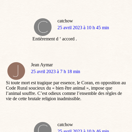
catchow
dit
25 avril 2023 à 10 h 45 min
:
Entièrement d ‘ accord .
Jean Aymar
dit
25 avril 2023 à 7 h 18 min
:
Si toute mort est tragique par essence, le Coran, en opposition au
Code Rural soucieux du « bien être animal », impose que
l’animal souffre. C’est odieux comme l’ensemble des règles de
vie de cette brutale religion inadmissible.
catchow
dit
25 avril 2023 à 10 h 46 min