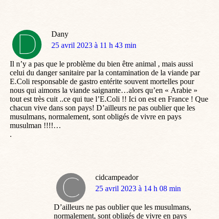
Dany
dit
25 avril 2023 à 11 h 43 min
:
Il n’y a pas que le problème du bien être animal , mais aussi
celui du danger sanitaire par la contamination de la viande par
E.Coli responsable de gastro entérite souvent mortelles pour
nous qui aimons la viande saignante…alors qu’en « Arabie »
tout est très cuit ..ce qui tue l’E.Coli !! Ici on est en France ! Que
chacun vive dans son pays! D’ailleurs ne pas oublier que les
musulmans, normalement, sont obligés de vivre en pays
musulman !!!!…
.
cidcampeador
dit
25 avril 2023 à 14 h 08 min
:
D’ailleurs ne pas oublier que les musulmans,
normalement, sont obligés de vivre en pays