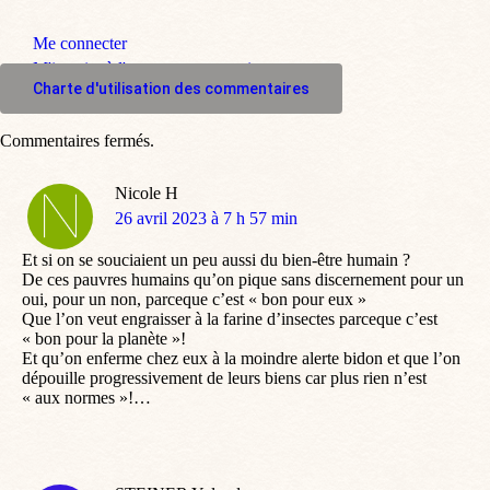
Me connecter
M'inscrire à l'espace commentaire
Charte d'utilisation des commentaires
Commentaires fermés.
Nicole H
dit
26 avril 2023 à 7 h 57 min
:
Et si on se souciaient un peu aussi du bien-être humain ?
De ces pauvres humains qu’on pique sans discernement pour un
oui, pour un non, parceque c’est « bon pour eux »
Que l’on veut engraisser à la farine d’insectes parceque c’est
« bon pour la planète »!
Et qu’on enferme chez eux à la moindre alerte bidon et que l’on
dépouille progressivement de leurs biens car plus rien n’est
« aux normes »!…