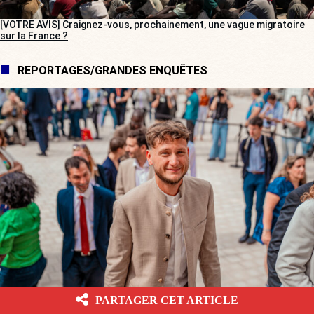
[VOTRE AVIS] Craignez-vous, prochainement, une vague migratoire
sur la France ?
REPORTAGES/GRANDES ENQUÊTES
PARTAGER CET ARTICLE
[L’ÉTÉ BV] Avignon : les dessous de l’élection de Raphaël Arnault