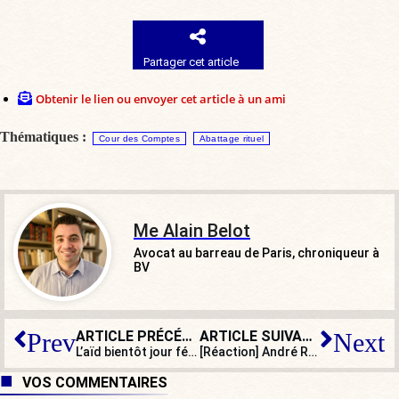
Partager cet article
Obtenir le lien ou envoyer cet article à un ami
Thématiques :
Cour des Comptes
Abattage rituel
Me Alain Belot
Avocat au barreau de Paris, chroniqueur à
BV
ARTICLE PRÉCÉDENT
ARTICLE SUIVANT
Prev
Next
L’aïd bientôt jour férié en France ?
[Réaction] André Rougé : « Il y a une ingérence comorienne à Mayotte ! »
VOS COMMENTAIRES