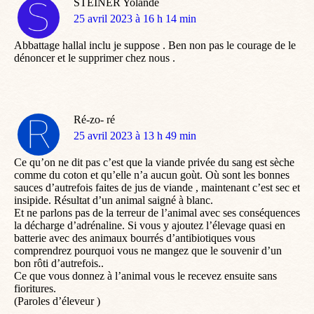
STEINER Yolande
dit
25 avril 2023 à 16 h 14 min
:
Abbattage hallal inclu je suppose . Ben non pas le courage de le
dénoncer et le supprimer chez nous .
Ré-zo- ré
dit
25 avril 2023 à 13 h 49 min
:
Ce qu’on ne dit pas c’est que la viande privée du sang est sèche
comme du coton et qu’elle n’a aucun goùt. Où sont les bonnes
sauces d’autrefois faites de jus de viande , maintenant c’est sec et
insipide. Résultat d’un animal saigné à blanc.
Et ne parlons pas de la terreur de l’animal avec ses conséquences
la décharge d’adrénaline. Si vous y ajoutez l’élevage quasi en
batterie avec des animaux bourrés d’antibiotiques vous
comprendrez pourquoi vous ne mangez que le souvenir d’un
bon rôti d’autrefois..
Ce que vous donnez à l’animal vous le recevez ensuite sans
fioritures.
(Paroles d’éleveur )