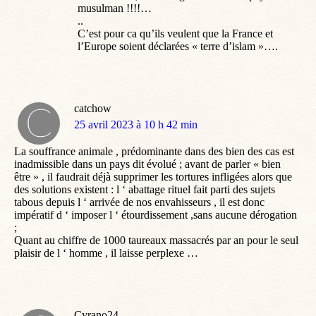
musulman !!!!…
..
C’est pour ca qu’ils veulent que la France et
l’Europe soient déclarées « terre d’islam »….
catchow
dit
25 avril 2023 à 10 h 42 min
:
La souffrance animale , prédominante dans des bien des cas est
inadmissible dans un pays dit évolué ; avant de parler « bien
être » , il faudrait déjà supprimer les tortures infligées alors que
des solutions existent : l ‘ abattage rituel fait parti des sujets
tabous depuis l ‘ arrivée de nos envahisseurs , il est donc
impératif d ‘ imposer l ‘ étourdissement ,sans aucune dérogation
;
Quant au chiffre de 1000 taureaux massacrés par an pour le seul
plaisir de l ‘ homme , il laisse perplexe …
Cyrano24