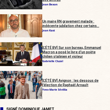
Jean Bexon
Un maire RN gravement malade :
indécente jubilation chez certains…
Jean Kast
[L’ÉTÉ BV] Sur son bureau, Emmanuel
Macron a posé le livre d’un poète
chilien stalinien et violeur
Gabrielle Cluzel
[L’ÉTÉ BV] Avignon : les dessous de
l’élection de Raphaël Arnault
Yves-Marie Sévillia
SIGNÉ DOMINIQUE JAMET