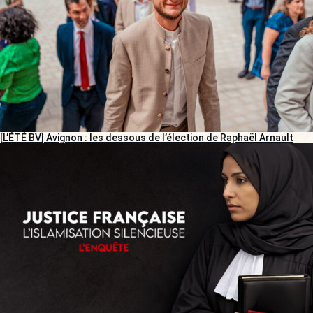
[L’ÉTÉ BV] Avignon : les dessous de l’élection de Raphaël Arnault