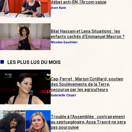
débat anti-RN, l’Arcom saisie
Jean Kast
Bilal Hassani et Lena Situations : les
enfants cachés d’Emmanuel Macron ?
Nicolas Gauthier
LES PLUS LUS DU MOIS
Cap-Ferret : Marion Cotillard, soutien
des Soulèvements de la Terre,
secourue par les agriculteurs
Gabrielle Cluzel
Trouble à l’Assemblée : contrairement
au septuagénaire, Assa Traoré ne sera
pas poursuivie