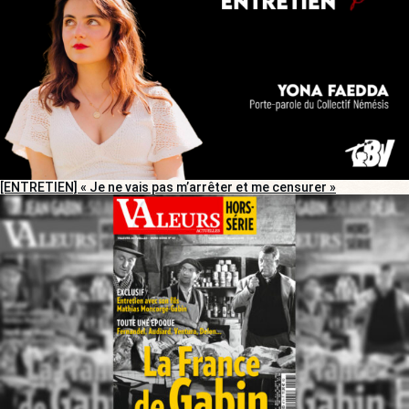
[ENTRETIEN] « Je ne vais pas m’arrêter et me censurer »