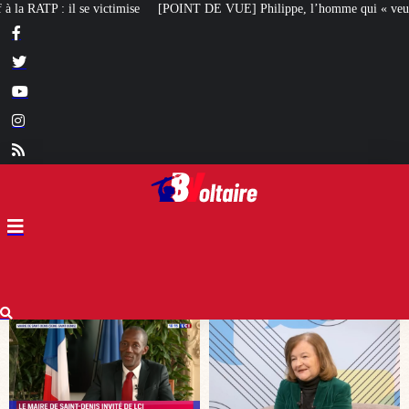
DE VUE] Philippe, l’homme qui « veut redresser notre pays » : Loiseau en r