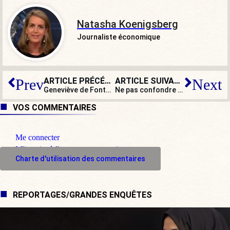
Natasha Koenigsberg
Journaliste économique
ARTICLE PRÉCÉDENT
ARTICLE SUIVANT
Prev
Next
Geneviève de Fontenay : « Moi, je ne suis pas sûre que Macron finisse son quinquennat »
Ne pas confondre soins de fin de vie et euthanasie
VOS COMMENTAIRES
Me connecter
M'inscrire à l'espace commentaire
Charte d'utilisation des commentaires
REPORTAGES/GRANDES ENQUÊTES