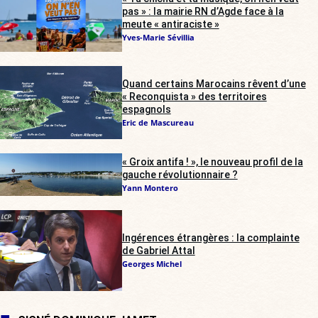
pas » : la mairie RN d’Agde face à la
meute « antiraciste »
Yves-Marie Sévillia
Quand certains Marocains rêvent d’une
« Reconquista » des territoires
espagnols
Eric de Mascureau
« Groix antifa ! », le nouveau profil de la
gauche révolutionnaire ?
Yann Montero
Ingérences étrangères : la complainte
de Gabriel Attal
Georges Michel