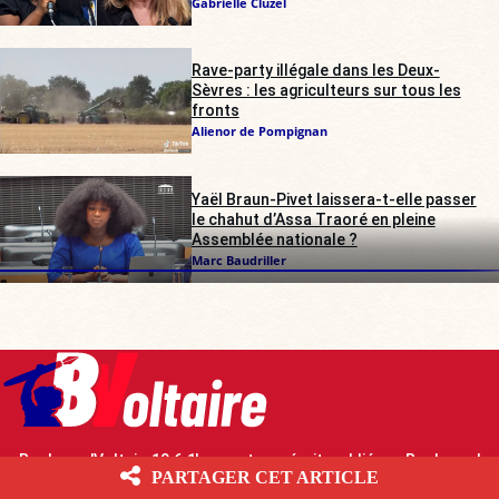
Gabrielle Cluzel
Rave-party illégale dans les Deux-
Sèvres : les agriculteurs sur tous les
fronts
Alienor de Pompignan
Yaël Braun-Pivet laissera-t-elle passer
le chahut d’Assa Traoré en pleine
Assemblée nationale ?
Marc Baudriller
Boulevard Voltaire 10.6.1 Les contenus écrits publiés par Boulevard
PARTAGER CET ARTICLE
Voltaire sont mis à disposition selon les termes de la Licence Creative
Commons Attribution – Pas d’Utilisation Commerciale – Partage dans les