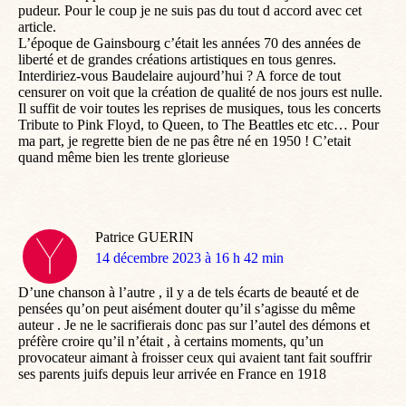
pudeur. Pour le coup je ne suis pas du tout d accord avec cet
article.
L’époque de Gainsbourg c’était les années 70 des années de
liberté et de grandes créations artistiques en tous genres.
Interdiriez-vous Baudelaire aujourd’hui ? A force de tout
censurer on voit que la création de qualité de nos jours est nulle.
Il suffit de voir toutes les reprises de musiques, tous les concerts
Tribute to Pink Floyd, to Queen, to The Beattles etc etc… Pour
ma part, je regrette bien de ne pas être né en 1950 ! C’etait
quand même bien les trente glorieuse
Patrice GUERIN
dit
14 décembre 2023 à 16 h 42 min
:
D’une chanson à l’autre , il y a de tels écarts de beauté et de
pensées qu’on peut aisément douter qu’il s’agisse du même
auteur . Je ne le sacrifierais donc pas sur l’autel des démons et
préfère croire qu’il n’était , à certains moments, qu’un
provocateur aimant à froisser ceux qui avaient tant fait souffrir
ses parents juifs depuis leur arrivée en France en 1918