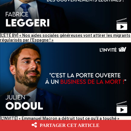
[L’ÉTÉ BV] « Nos aides sociales généreuses vont attirer les migrants
régularisés par l’Espagne ! »
[L’INVITÉ] « Emmanuel Macron a détruit tout ce qu’il a touché »
PARTAGER CET ARTICLE