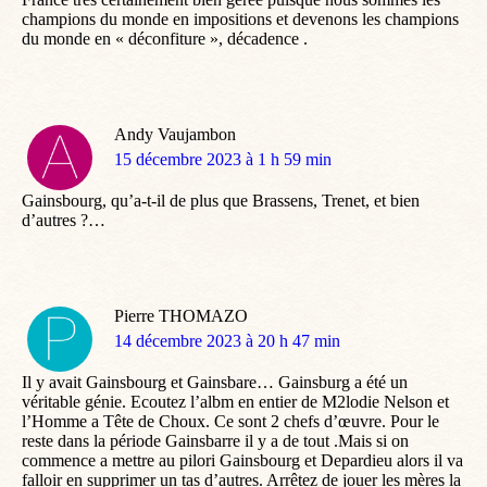
champions du monde en impositions et devenons les champions
du monde en « déconfiture », décadence .
Andy Vaujambon
dit
15 décembre 2023 à 1 h 59 min
:
Gainsbourg, qu’a-t-il de plus que Brassens, Trenet, et bien
d’autres ?…
Pierre THOMAZO
dit
14 décembre 2023 à 20 h 47 min
:
Il y avait Gainsbourg et Gainsbare… Gainsburg a été un
véritable génie. Ecoutez l’albm en entier de M2lodie Nelson et
l’Homme a Tête de Choux. Ce sont 2 chefs d’œuvre. Pour le
reste dans la période Gainsbarre il y a de tout .Mais si on
commence a mettre au pilori Gainsbourg et Depardieu alors il va
falloir en supprimer un tas d’autres. Arrêtez de jouer les mères la