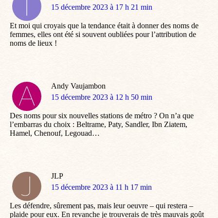
dit
15 décembre 2023 à 17 h 21 min
:
Et moi qui croyais que la tendance était à donner des noms de
femmes, elles ont été si souvent oubliées pour l’attribution de
noms de lieux !
Andy Vaujambon
dit
15 décembre 2023 à 12 h 50 min
:
Des noms pour six nouvelles stations de métro ? On n’a que
l’embarras du choix : Beltrame, Paty, Sandler, Ibn Ziatem,
Hamel, Chenouf, Legouad…
JLP
dit
15 décembre 2023 à 11 h 17 min
:
Les défendre, sûrement pas, mais leur oeuvre – qui restera –
plaide pour eux. En revanche je trouverais de très mauvais goût