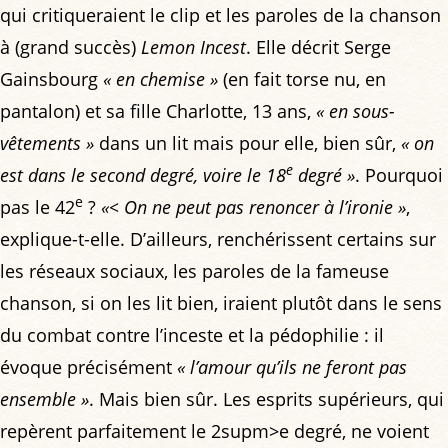
qui critiqueraient le clip et les paroles de la chanson
à (grand succès)
Lemon Incest
. Elle décrit Serge
Gainsbourg
« en chemise »
(en fait torse nu, en
pantalon) et sa fille Charlotte, 13 ans,
« en sous-
vêtements »
dans un lit mais pour elle, bien sûr,
« on
e
est dans le second degré, voire le 18
degré »
. Pourquoi
e
pas le 42
?
«< On ne peut pas renoncer à l’ironie »
,
explique-t-elle. D’ailleurs, renchérissent certains sur
les réseaux sociaux, les paroles de la fameuse
chanson, si on les lit bien, iraient plutôt dans le sens
du combat contre l’inceste et la pédophilie : il
évoque précisément
« l’amour qu’ils ne feront pas
ensemble »
. Mais bien sûr. Les esprits supérieurs, qui
repèrent parfaitement le 2supm>e degré, ne voient