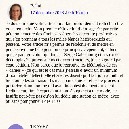
Belini
dit
17 décembre 2023 à 0 h 16 min
:
Je dois dire que votre article m’a fait profondément réfléchir et je
vous remercie. Mon premier réflexe fut d’être agacée par cette
pétition : encore des féministes énervées et contre productives
qui s’en prennent à tous les mâles blancs hétérosexuels qui
passent. Votre article m’a permis de réfléchir et de mettre en
perspective une bête position de principes. Cependant, et bien
que je partage votre opinion sur Serge Gainsbourg et ses excès
décomplexés, provocateurs et déconstructeurs, je ne signerai pas
cette pétition. Non parce que je réprouve les idéologies de ces
« dames » (ce qui est le cas mais j’essaie d’avoir un minimum
d’honnêteté intellectuelle et si elles disent qu’il fait jour à midi, et
bien oui elles ont raison !), mais parce que je refuse le procès a
posteriori d’un homme qui avait incontestablement du talent.
Ledit talent, limité cependant à une époque et à une mode, ne
justifie peut-être pas qu’on lui dédie une station de métro, avec
ou sans poinçonneur des Lilas.
TRAVEZ