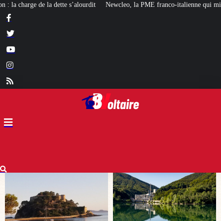
Newcleo, la PME franco-italienne qui mise sur l’avenir du « mini nucléaire »