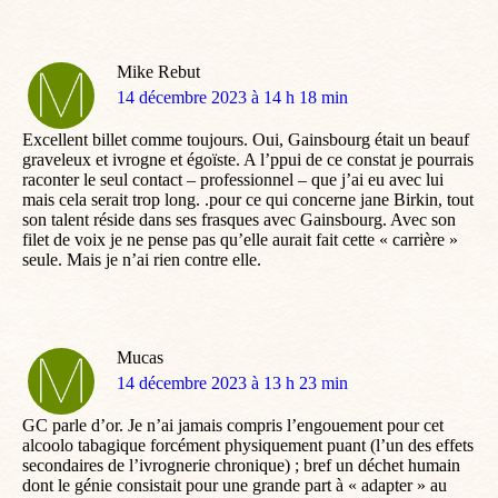
Mike Rebut
dit
14 décembre 2023 à 14 h 18 min
:
Excellent billet comme toujours. Oui, Gainsbourg était un beauf
graveleux et ivrogne et égoïste. A l’ppui de ce constat je pourrais
raconter le seul contact – professionnel – que j’ai eu avec lui
mais cela serait trop long. .pour ce qui concerne jane Birkin, tout
son talent réside dans ses frasques avec Gainsbourg. Avec son
filet de voix je ne pense pas qu’elle aurait fait cette « carrière »
seule. Mais je n’ai rien contre elle.
Mucas
dit
14 décembre 2023 à 13 h 23 min
:
GC parle d’or. Je n’ai jamais compris l’engouement pour cet
alcoolo tabagique forcément physiquement puant (l’un des effets
secondaires de l’ivrognerie chronique) ; bref un déchet humain
dont le génie consistait pour une grande part à « adapter » au