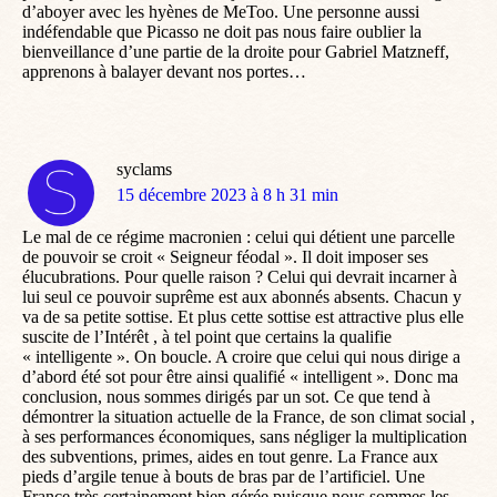
d’aboyer avec les hyènes de MeToo. Une personne aussi
indéfendable que Picasso ne doit pas nous faire oublier la
bienveillance d’une partie de la droite pour Gabriel Matzneff,
apprenons à balayer devant nos portes…
syclams
dit
15 décembre 2023 à 8 h 31 min
:
Le mal de ce régime macronien : celui qui détient une parcelle
de pouvoir se croit « Seigneur féodal ». Il doit imposer ses
élucubrations. Pour quelle raison ? Celui qui devrait incarner à
lui seul ce pouvoir suprême est aux abonnés absents. Chacun y
va de sa petite sottise. Et plus cette sottise est attractive plus elle
suscite de l’Intérêt , à tel point que certains la qualifie
« intelligente ». On boucle. A croire que celui qui nous dirige a
d’abord été sot pour être ainsi qualifié « intelligent ». Donc ma
conclusion, nous sommes dirigés par un sot. Ce que tend à
démontrer la situation actuelle de la France, de son climat social ,
à ses performances économiques, sans négliger la multiplication
des subventions, primes, aides en tout genre. La France aux
pieds d’argile tenue à bouts de bras par de l’artificiel. Une
France très certainement bien gérée puisque nous sommes les