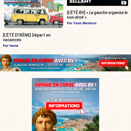
[L’ÉTÉ BV] «
La gauche organise le
non-droit
»
Par
Yann Montero
[L’ÉTÉ D’IXÈNE] Départ en
vacances
Par
Ixene