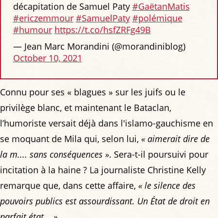
décapitation de Samuel Paty
#GaëtanMatis
#ericzemmour
#SamuelPaty
#polémique
#humour
https://t.co/hsfZRFg49B
— Jean Marc Morandini (@morandiniblog)
October 10, 2021
Connu pour ses « blagues » sur les juifs ou le
privilège blanc, et maintenant le Bataclan,
l’humoriste versait déjà dans l'islamo-gauchisme en
se moquant de Mila qui, selon lui,
« aimerait dire de
la m.... sans conséquences »
. Sera-t-il poursuivi pour
incitation à la haine ? La journaliste Christine Kelly
remarque que, dans cette affaire,
« le silence des
pouvoirs publics est assourdissant. Un État de droit en
parfait état... »