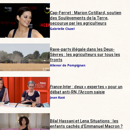
Cap-Ferret : Marion Cotillard, soutien
des Soulèvements de la Terre,
secourue par les agriculteurs
Gabrielle Cluzel
Rave-party illégale dans les Deux-
Sèvres : les agriculteurs sur tous les
fronts
Alienor de Pompignan
France Inter
: deux « expertes » pour un
débat anti-RN, l’Arcom saisie
Jean Kast
Bilal Hassani et Lena Situations : les
enfants cachés d’Emmanuel Macron ?