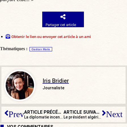
Partager cet article
Obtenir le lien ou envoyer cet article à un ami
Thématiques :
Gaëtan Matis
Iris Bridier
Journaliste
ARTICLE PRÉCÉDENT
ARTICLE SUIVANT
Prev
Next
La diplomatie incendiaire d’Emmanuel Macron
Le président algérien accuse Gérald Darmanin de « gros mensonge »
VOS COMMENTAIRES