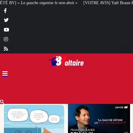
non-droit
»
[VOTRE AVIS] Yaël Braun-Pivet doit-elle renoncer à son projet a