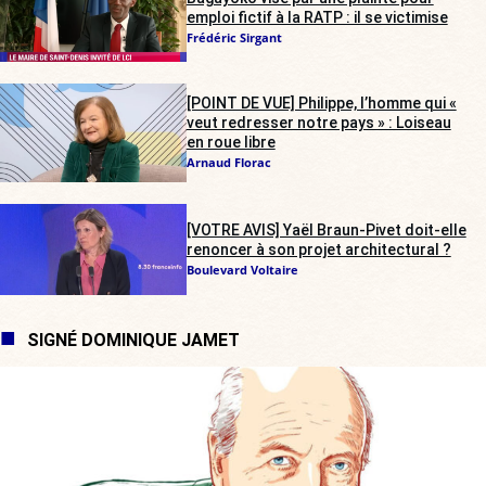
emploi fictif à la RATP : il se victimise
Frédéric Sirgant
[POINT DE VUE] Philippe, l’homme qui «
veut redresser notre pays » : Loiseau
en roue libre
Arnaud Florac
[VOTRE AVIS] Yaël Braun-Pivet doit-elle
renoncer à son projet architectural ?
Boulevard Voltaire
SIGNÉ DOMINIQUE JAMET