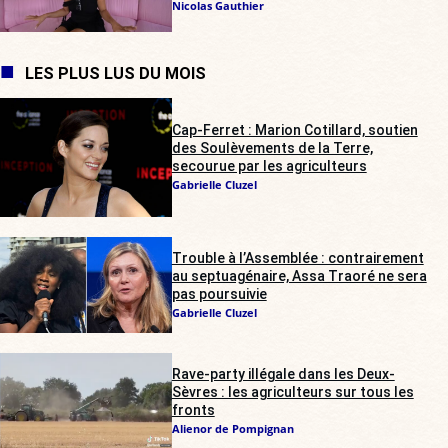
Nicolas Gauthier
LES PLUS LUS DU MOIS
Cap-Ferret : Marion Cotillard, soutien
des Soulèvements de la Terre,
secourue par les agriculteurs
Gabrielle Cluzel
Trouble à l’Assemblée : contrairement
au septuagénaire, Assa Traoré ne sera
pas poursuivie
Gabrielle Cluzel
Rave-party illégale dans les Deux-
Sèvres : les agriculteurs sur tous les
fronts
Alienor de Pompignan