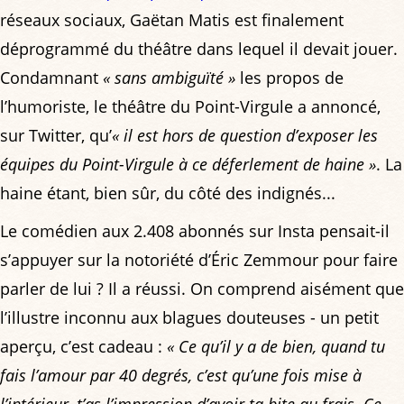
réseaux sociaux, Gaëtan Matis est finalement
déprogrammé du théâtre dans lequel il devait jouer.
Condamnant
« sans ambiguïté »
les propos de
l’humoriste, le théâtre du Point-Virgule a annoncé,
sur Twitter, qu’
« il est hors de question d’exposer les
équipes du Point-Virgule à ce déferlement de haine »
. La
haine étant, bien sûr, du côté des indignés...
Le comédien aux 2.408 abonnés sur Insta pensait-il
s’appuyer sur la notoriété d’Éric Zemmour pour faire
parler de lui ? Il a réussi. On comprend aisément que
l’illustre inconnu aux blagues douteuses - un petit
aperçu, c’est cadeau :
« Ce qu’il y a de bien, quand tu
fais l’amour par 40 degrés, c’est qu’une fois mise à
l’intérieur, t’as l’impression d’avoir ta bite au frais. Ce