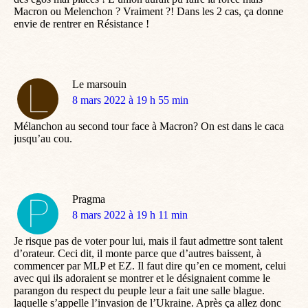
Macron ou Melenchon ? Vraiment ?! Dans les 2 cas, ça donne
envie de rentrer en Résistance !
Le marsouin
dit
8 mars 2022 à 19 h 55 min
:
Mélanchon au second tour face à Macron? On est dans le caca
jusqu’au cou.
Pragma
dit
8 mars 2022 à 19 h 11 min
:
Je risque pas de voter pour lui, mais il faut admettre sont talent
d’orateur. Ceci dit, il monte parce que d’autres baissent, à
commencer par MLP et EZ. Il faut dire qu’en ce moment, celui
avec qui ils adoraient se montrer et le désignaient comme le
parangon du respect du peuple leur a fait une salle blague.
laquelle s’appelle l’invasion de l’Ukraine. Après ça allez donc