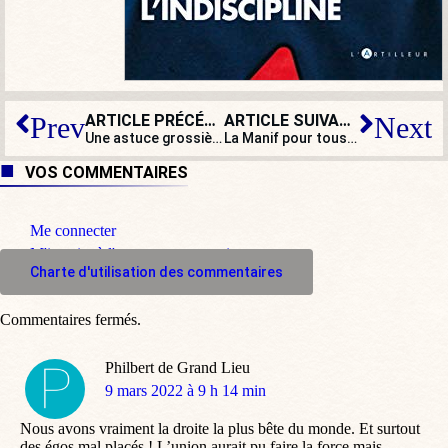
ARTICLE PRÉCÉDENT
ARTICLE SUIVANT
Prev
Next
Une astuce grossière de Macron : la redevance télé sort par la porte et reviendra par la fenêtre
La Manif pour tous rappelle que la dignité de la femme n’a pas de frontière
VOS COMMENTAIRES
Me connecter
M'inscrire à l'espace commentaire
Charte d'utilisation des commentaires
Commentaires fermés.
Philbert de Grand Lieu
dit
9 mars 2022 à 9 h 14 min
:
Nous avons vraiment la droite la plus bête du monde. Et surtout
des égos mal placés ! L’union aurait pu faire la force mais