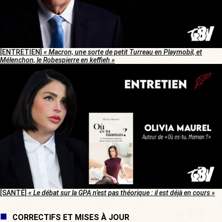
[ENTRETIEN]
« Macron, une sorte de petit Turreau en Playmobil, et
Mélenchon, le Robespierre en keffieh »
[SANTÉ]
« Le débat sur la GPA n’est pas théorique : il est déjà en cours »
CORRECTIFS ET MISES À JOUR