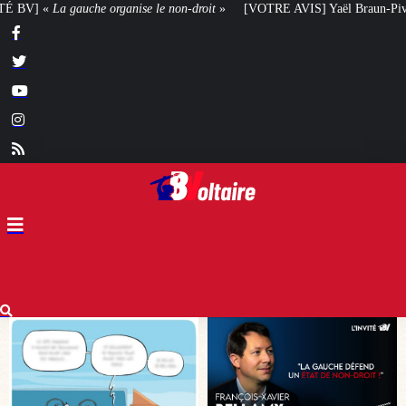
roit
»
[VOTRE AVIS] Yaël Braun-Pivet doit-elle renoncer à son projet archit