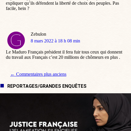
expliquer qu’ils défendent la liberté de choix des peuples. Pas
facile, hein ?
Zebulon
dit
8 mars 2022 à 18 h 08 min
:
Le Maduro Français président il fera fuir tous ceux qui donnent
du travail aux Français c’est 20 millions de chômeurs en plus .
Navigation de commentaire
← Commentaires plus anciens
REPORTAGES/GRANDES ENQUÊTES