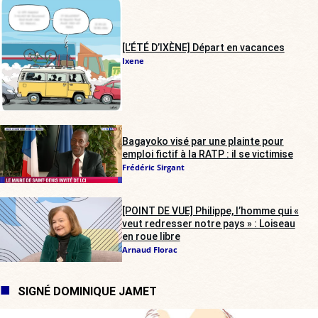
[L’ÉTÉ D’IXÈNE] Départ en vacances
Ixene
Bagayoko visé par une plainte pour
emploi fictif à la RATP : il se victimise
Frédéric Sirgant
[POINT DE VUE] Philippe, l’homme qui «
veut redresser notre pays » : Loiseau
en roue libre
Arnaud Florac
SIGNÉ DOMINIQUE JAMET