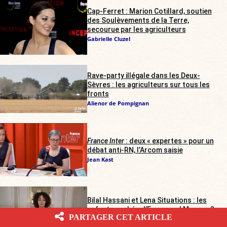
Cap-Ferret : Marion Cotillard, soutien
des Soulèvements de la Terre,
secourue par les agriculteurs
Gabrielle Cluzel
Rave-party illégale dans les Deux-
Sèvres : les agriculteurs sur tous les
fronts
Alienor de Pompignan
France Inter
: deux « expertes » pour un
débat anti-RN, l’Arcom saisie
Jean Kast
Bilal Hassani et Lena Situations : les
enfants cachés d’Emmanuel Macron ?
PARTAGER CET ARTICLE
Nicolas Gauthier