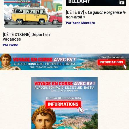
[L’ÉTÉ BV] «
La gauche organise le
non-droit
»
Par
Yann Montero
[L’ÉTÉ D’IXÈNE] Départ en
vacances
Par
Ixene