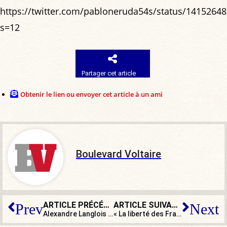
https://twitter.com/pabloneruda54s/status/1415264
s=12
Partager cet article
Obtenir le lien ou envoyer cet article à un ami
Boulevard Voltaire
ARTICLE PRÉCÉDENT
ARTICLE SUIVANT
Prev
Next
Alexandre Langlois : « C’est une fête nationale sans fête et sans Français ! »
« La liberté des Français ne peut être soumise à aucune forme de marchandage »