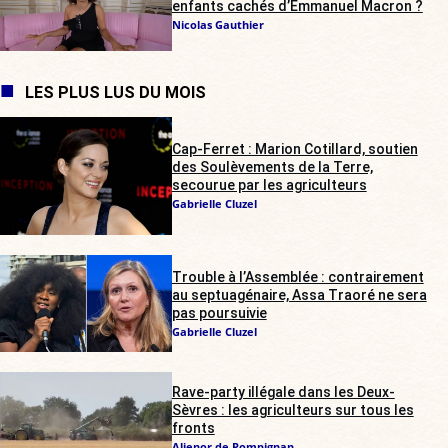
enfants cachés d’Emmanuel Macron ?
Nicolas Gauthier
LES PLUS LUS DU MOIS
Cap-Ferret : Marion Cotillard, soutien
des Soulèvements de la Terre,
secourue par les agriculteurs
Gabrielle Cluzel
Trouble à l’Assemblée : contrairement
au septuagénaire, Assa Traoré ne sera
pas poursuivie
Gabrielle Cluzel
Rave-party illégale dans les Deux-
Sèvres : les agriculteurs sur tous les
fronts
Alienor de Pompignan