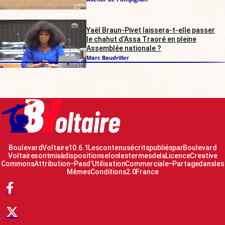
Yaël Braun-Pivet laissera-t-elle passer
le chahut d’Assa Traoré en pleine
Assemblée nationale ?
Marc Baudriller
Boulevard Voltaire 10.6.1 Les contenus écrits publiés par Boulevard
Voltaire sont mis à disposition selon les termes de la Licence Creative
Commons Attribution – Pas d’Utilisation Commerciale – Partage dans les
Mêmes Conditions 2.0 France