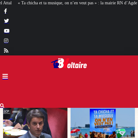
ique, on n’en veut pas » : la mairie RN d’Agde face à la meute « antiraciste »