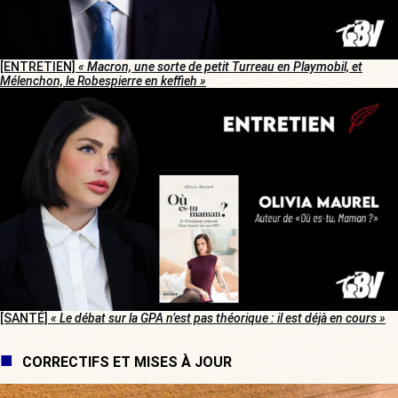
[ENTRETIEN]
« Macron, une sorte de petit Turreau en Playmobil, et
Mélenchon, le Robespierre en keffieh »
[SANTÉ]
« Le débat sur la GPA n’est pas théorique : il est déjà en cours »
CORRECTIFS ET MISES À JOUR