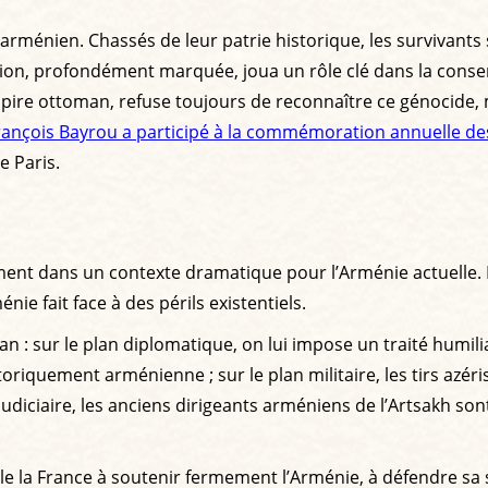
 arménien. Chassés de leur patrie historique, les survivan
rsion, profondément marquée, joua un rôle clé dans la cons
pire ottoman, refuse toujours de reconnaître ce génocide, 
François Bayrou a participé à la commémoration annuelle d
 Paris.​
ment dans un contexte dramatique pour l’Arménie actuelle.
nie fait face à des périls existentiels.
jan : sur le plan diplomatique, on lui impose un traité humi
istoriquement arménienne ; sur le plan militaire, les tirs az
 judiciaire, les anciens dirigeants arméniens de l’Artsakh s
e la France à soutenir fermement l’Arménie, à défendre sa 