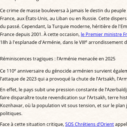
Ce crime de masse bouleversa à jamais le destin du peuple
France, aux États-Unis, au Liban ou en Russie. Cette dispe
du passé. Cependant, la Turquie moderne, héritière de l'Em
France depuis 2001. À cette occasion,
le Premier ministre 
e
18h à l'esplanade d'Arménie, dans le VIII
arrondissement de
Réminiscences tragiques : l’Arménie menacée en 2025
e
Ce 110
anniversaire du génocide arménien survient égale
l’attaque de 2023 qui a provoqué la chute de l’Artsakh, l’Armé
En effet, le pays subit une pression constante de l’Azerbaïd
faire disparaître toute revendication sur l’Artsakh, terre h
Koznhavar, où la population vit sous tension, et sur le plan
politiques.
Face à cette situation critique,
SOS Chrétiens d’Orient
appell