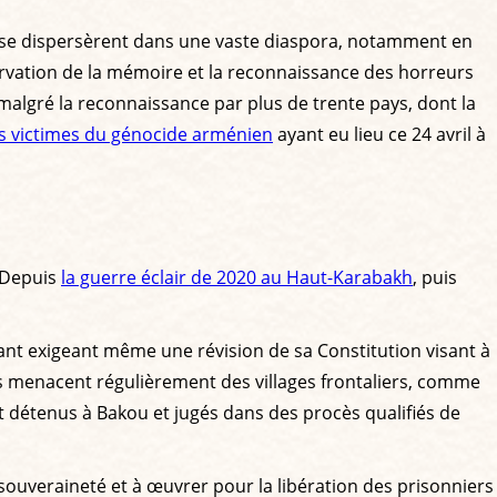
ts se dispersèrent dans une vaste diaspora, notamment en
ervation de la mémoire et la reconnaissance des horreurs
malgré la reconnaissance par plus de trente pays, dont la
es victimes du génocide arménien
ayant eu lieu ce 24 avril à
 Depuis
la guerre éclair de 2020 au Haut-Karabakh
, puis
liant exigeant même une révision de sa Constitution visant à
éris menacent régulièrement des villages frontaliers, comme
ont détenus à Bakou et jugés dans des procès qualifiés de
souveraineté et à œuvrer pour la libération des prisonniers