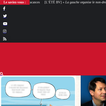
Le saviez-vous :
[L’ÉTÉ BV] «
La gauche organise le non-droit
»
[VOTRE AVIS] Yaël Brau