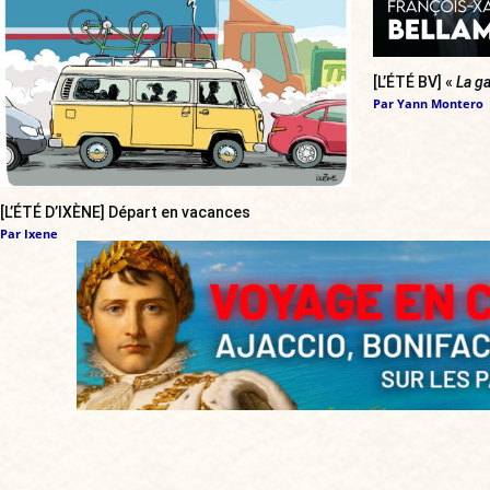
[L’ÉTÉ BV] «
La ga
Par
Yann Montero
[L’ÉTÉ D’IXÈNE] Départ en vacances
Par
Ixene