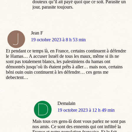
douteux qu’il ait payé quoi que ce soit. Parasite un
jour, parasite toujours.
Jean F
dit
19 octobre 2023 à 8 h 53 min
:
Et pendant ce temps là, en France, certains continuent à défendre
le Hamas… A accuser Israël de tous les maux, même si ils ne
sont pas totalement blancs, les palestiniens du hamas ont
démontrés jusqu’où ils étaient prêts à aller… mais non, certains
béni ouin ouin continuent à les défendre… ces gens me
debectent…
Demalain
dit
19 octobre 2023 à 12 h 49 min
:
Mais tous ces gens-là dont vous parlez ne sont pas
nos amis. Ce sont des ennemis qui ont infiltré la
France et notre population française. Et le fait