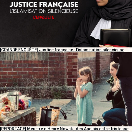
[GRANDE ENQUÊTE] Justice française : l’islamisation silencieuse
[REPORTAGE] Meurtre d’Henry Nowak : des Anglais entre tristesse