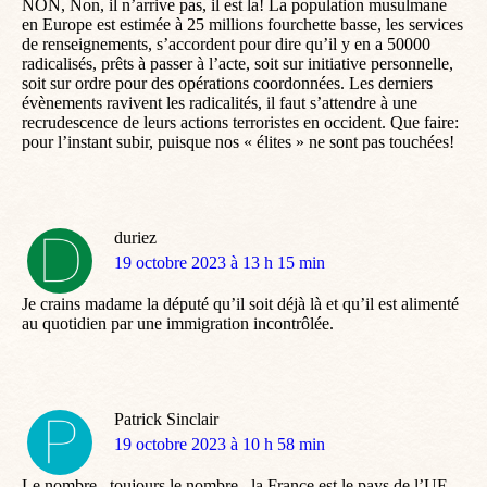
NON, Non, il n’arrive pas, il est la! La population musulmane
en Europe est estimée à 25 millions fourchette basse, les services
de renseignements, s’accordent pour dire qu’il y en a 50000
radicalisés, prêts à passer à l’acte, soit sur initiative personnelle,
soit sur ordre pour des opérations coordonnées. Les derniers
évènements ravivent les radicalités, il faut s’attendre à une
recrudescence de leurs actions terroristes en occident. Que faire:
pour l’instant subir, puisque nos « élites » ne sont pas touchées!
duriez
dit
19 octobre 2023 à 13 h 15 min
:
Je crains madame la député qu’il soit déjà là et qu’il est alimenté
au quotidien par une immigration incontrôlée.
Patrick Sinclair
dit
19 octobre 2023 à 10 h 58 min
:
Le nombre , toujours le nombre , la France est le pays de l’UE