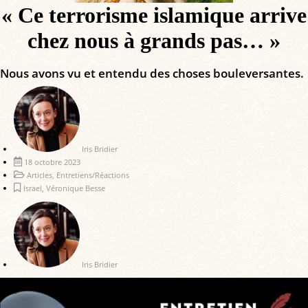
« Ce terrorisme islamique arrive
chez nous à grands pas… »
Nous avons vu et entendu des choses bouleversantes.
Iris Bridier
18 octobre 2023
Articles
,
Entretiens/Réactions
Israel
,
Véronique Besse
Iris Bridier