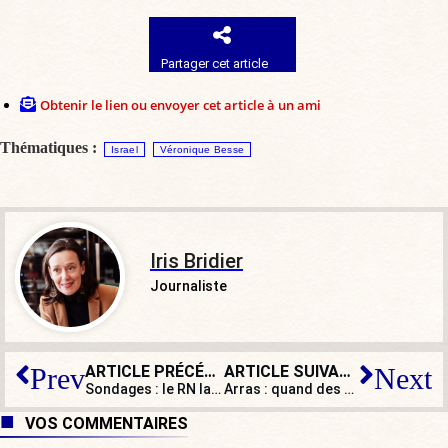
Partager cet article
Obtenir le lien ou envoyer cet article à un ami
Thématiques :
Israel
Véronique Besse
Iris Bridier
Journaliste
ARTICLE PRÉCÉDENT
ARTICLE SUIVANT
Prev
Next
Sondages : le RN largement en tête aux élections européennes ?
Arras : quand des associations alimentent les défaillances de l’État
VOS COMMENTAIRES