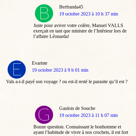
Berfranda45
dit
19 octobre 2023 à 10 h 37 min
:
Juste pour aviver votre colère, Manuel VALLS
exerçait en tant que ministre de l’Intérieur lors de
l’affaire Léonarda!
Evariste
dit
19 octobre 2023 à 9 h 01 min
:
Vals a-t-il payé son voyage ? ou est-il resté le parasite qu’il est ?
Gaulois de Souche
dit
19 octobre 2023 à 11 h 07 min
:
Bonne question. Connaissant le bonhomme et
ayant l’habitude de vivre à nos crochets, il est fort