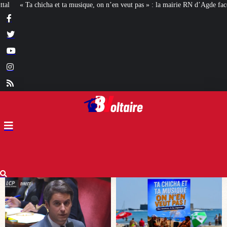
veut pas » : la mairie RN d’Agde face à la meute « antiraciste »
La hausse de