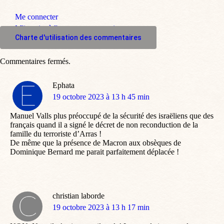
Me connecter
M'inscrire à l'espace commentaire
Charte d'utilisation des commentaires
Commentaires fermés.
Ephata
dit
19 octobre 2023 à 13 h 45 min
:
Manuel Valls plus préoccupé de la sécurité des israëliens que des
français quand il a signé le décret de non reconduction de la
famille du terroriste d’Arras !
De même que la présence de Macron aux obsèques de
Dominique Bernard me parait parfaitement déplacée !
christian laborde
dit
19 octobre 2023 à 13 h 17 min
: