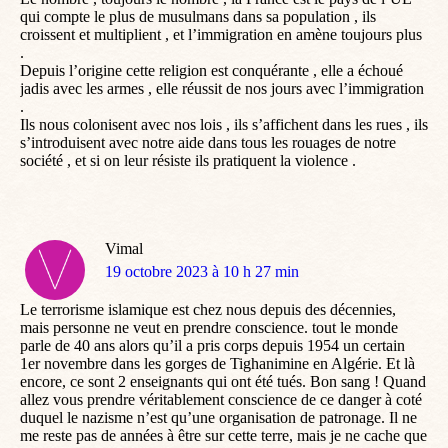
qui compte le plus de musulmans dans sa population , ils
croissent et multiplient , et l’immigration en amène toujours plus
.
Depuis l’origine cette religion est conquérante , elle a échoué
jadis avec les armes , elle réussit de nos jours avec l’immigration
.
Ils nous colonisent avec nos lois , ils s’affichent dans les rues , ils
s’introduisent avec notre aide dans tous les rouages de notre
société , et si on leur résiste ils pratiquent la violence .
Vimal
dit
19 octobre 2023 à 10 h 27 min
:
Le terrorisme islamique est chez nous depuis des décennies,
mais personne ne veut en prendre conscience. tout le monde
parle de 40 ans alors qu’il a pris corps depuis 1954 un certain
1er novembre dans les gorges de Tighanimine en Algérie. Et là
encore, ce sont 2 enseignants qui ont été tués. Bon sang ! Quand
allez vous prendre véritablement conscience de ce danger à coté
duquel le nazisme n’est qu’une organisation de patronage. Il ne
me reste pas de années à être sur cette terre, mais je ne cache que