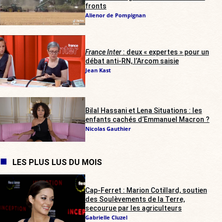
fronts
Alienor de Pompignan
France Inter
: deux « expertes » pour un
débat anti-RN, l’Arcom saisie
Jean Kast
Bilal Hassani et Lena Situations : les
enfants cachés d’Emmanuel Macron ?
Nicolas Gauthier
LES PLUS LUS DU MOIS
Cap-Ferret : Marion Cotillard, soutien
des Soulèvements de la Terre,
secourue par les agriculteurs
Gabrielle Cluzel