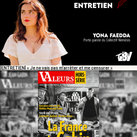
[ENTRETIEN] « Je ne vais pas m’arrêter et me censurer »