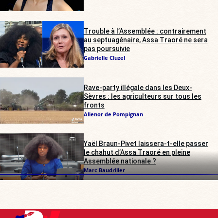
Trouble à l’Assemblée : contrairement
au septuagénaire, Assa Traoré ne sera
pas poursuivie
Gabrielle Cluzel
Rave-party illégale dans les Deux-
Sèvres : les agriculteurs sur tous les
fronts
Alienor de Pompignan
Yaël Braun-Pivet laissera-t-elle passer
le chahut d’Assa Traoré en pleine
Assemblée nationale ?
Marc Baudriller