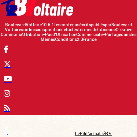
Boulevard Voltaire 10.6.1 Les contenus écrits publiés par Boulevard
Voltaire sont mis à disposition selon les termes de la Licence Creative
Commons Attribution – Pas d’Utilisation Commerciale – Partage dans les
Mêmes Conditions 2.0 France
© 2007-2026 Boulevard Voltaire
Le Fil d’actualité BV