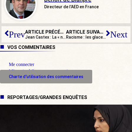
Directeur de l’AED en France
ARTICLE PRÉCÉDENT
ARTICLE SUIVANT
Prev
Next
Jean Castex : La « nation » oubliée
Racisme : les glaces « Esquimau » devront-elles être débaptisées ?
VOS COMMENTAIRES
Me connecter
M'inscrire à l'espace commentaire
Charte d'utilisation des commentaires
REPORTAGES/GRANDES ENQUÊTES