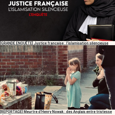
[GRANDE ENQUÊTE] Justice française : l’islamisation silencieuse
[REPORTAGE] Meurtre d’Henry Nowak : des Anglais entre tristesse