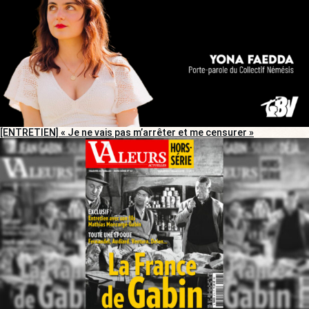
[ENTRETIEN] « Je ne vais pas m’arrêter et me censurer »