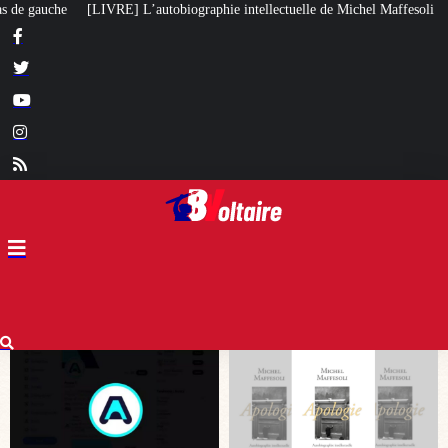
phie intellectuelle de Michel Maffesoli
Pour regagner son influence en Afr