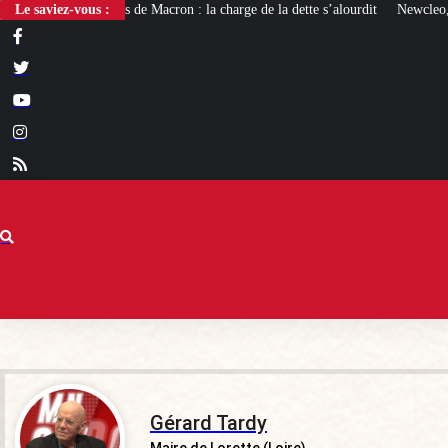
cron : la charge de la dette s’alourdit
Le saviez-vous :
Newcleo, la PME franco-italienne qui
Gérard Tardy
Maire de Lorette (Loire)