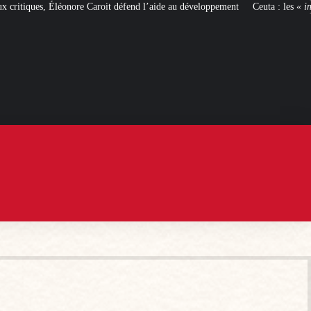
t défend l’aide au développement
Ceuta : les
« ingérences étrangères »
pour f