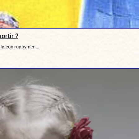
ortir ?
eligieux rugbymen...