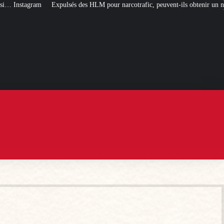
 HLM pour narcotrafic, peuvent-ils obtenir un nouveau logement social ?
[L