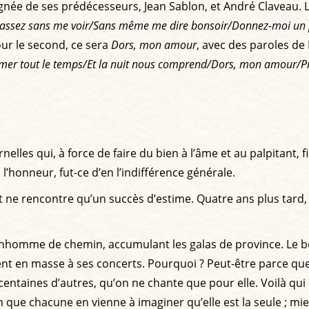
 lignée de ses prédécesseurs, Jean Sablon, et André Claveau. 
assez sans me voir/Sans même me dire bonsoir/Donnez-moi un peu 
ur le second, ce sera
Dors, mon amour
, avec des paroles de
imer tout le temps/Et la nuit nous comprend/Dors, mon amour/P
rnelles qui, à force de faire du bien à l’âme et au palpitant, 
l’honneur, fut-ce d’en l’indifférence générale.
 ne rencontre qu’un succès d’estime. Quatre ans plus tard, i
 bonhomme de chemin, accumulant les galas de province. Le b
ruent en masse à ses concerts. Pourquoi ? Peut-être parce q
taines d’autres, qu’on ne chante que pour elle. Voilà qui n
in que chacune en vienne à imaginer qu’elle est la seule ; mie