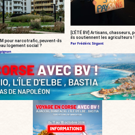
[L’ÉTÉ BV] Artisans, chasseurs, p
ils soutiennent les agriculteurs !
M pour narcotrafic, peuvent-ils
Par
Frédéric Sirgant
eau logement social ?
mpignan