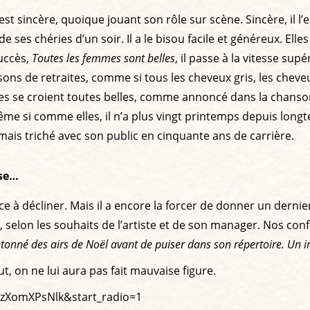
l est sincère, quoique jouant son rôle sur scène. Sincère, il l
es chéries d’un soir. Il a le bisou facile et généreux. Elles 
succès,
Toutes les femmes sont belles
, il passe à la vitesse su
isons de retraites, comme si tous les cheveux gris, les chev
elles se croient toutes belles, comme annoncé dans la chanso
 si comme elles, il n’a plus vingt printemps depuis longtemp
jamais triché avec son public en cinquante ans de carrière.
ise…
e à décliner. Mais il a encore la forcer de donner un dernie
ion, selon les souhaits de l’artiste et de son manager. Nos co
onné des airs de Noël avant de puiser dans son répertoire. Un i
t, on ne lui aura pas fait mauvaise figure.
zXomXPsNlk&start_radio=1