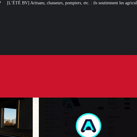
sseurs, pompiers, etc. : ils soutiennent les agriculteurs !
Arcom : l’humour,