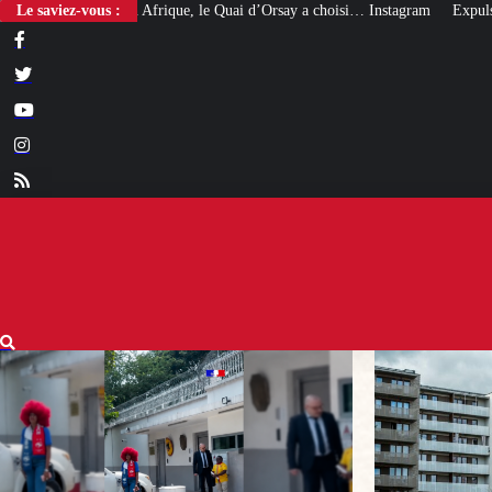
que, le Quai d’Orsay a choisi… Instagram
Le saviez-vous :
Expulsés des HLM pour narcotrafic