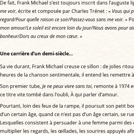
De fait, Frank Michael s’est toujours inscrit dans l’auguste
me voir
, écrite et composée par Charles Trénet : «
Vous qui p
regard/Pour quelle raison ce soir/Passez-vous sans me voir.
» Po
mon amour/Le soleil est encore loin du jour/Nous avons pour a
bonheur/Dors au creux de mon cœur.
»
Une carrière d’un demi-siècle…
Sa vie durant, Frank Michael creuse ce sillon : de jolies ritou
heures de la chanson sentimentale, il entend les remettre à 
Son premier tube,
Je ne peux vivre sans toi
, remonte à 1974 et
ce titre vite tombé dans l’oubli, À qui parler d’amour.
Pourtant, loin des feux de la rampe, il poursuit son petit
d’un certain âge, quand ce n’est pas d’un âge certain, se 
Lesquelles consistent à persuader à une femme parmi des cen
multiplier les regards, les œillades, les sourires appuyés af