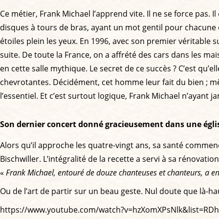
Ce métier, Frank Michael l’apprend vite. Il ne se force pas. I
disques à tours de bras, ayant un mot gentil pour chacune de s
étoiles plein les yeux. En 1996, avec son premier véritable 
suite. De toute la France, on a affrété des cars dans les ma
en cette salle mythique. Le secret de ce succès ? C’est qu’
chevrotantes. Décidément, cet homme leur fait du bien ; même
l’essentiel. Et c’est surtout logique, Frank Michael n’ayant 
Son dernier concert donné gracieusement dans une égl
Alors qu’il approche les quatre-vingt ans, sa santé commenc
Bischwiller. L’intégralité de la recette a servi à sa rénovat
«
Frank Michael, entouré de douze chanteuses et chanteurs, a ent
Ou de l’art de partir sur un beau geste. Nul doute que là-hau
https://www.youtube.com/watch?v=hzXomXPsNlk&list=RDh