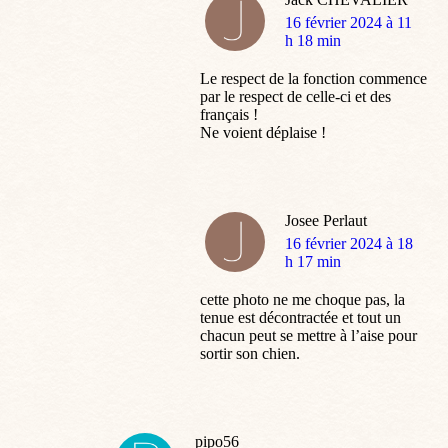
dit
16 février 2024 à 11
:
h 18 min
Le respect de la fonction commence
par le respect de celle-ci et des
français !
Ne voient déplaise !
Josee Perlaut
dit
16 février 2024 à 18
:
h 17 min
cette photo ne me choque pas, la
tenue est décontractée et tout un
chacun peut se mettre à l’aise pour
sortir son chien.
pipo56