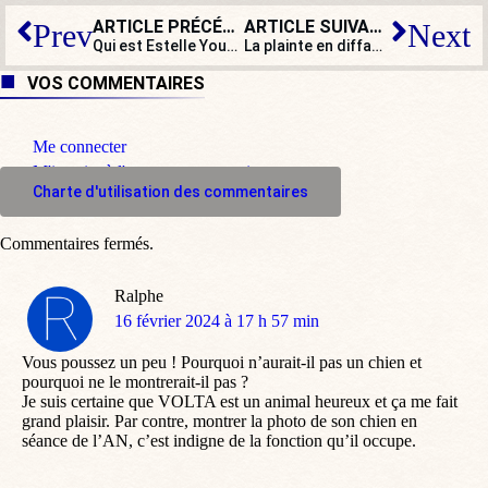
ARTICLE PRÉCÉDENT
ARTICLE SUIVANT
Prev
Next
Qui est Estelle Youssouffa, la nouvelle star des réseaux patriotes ?
La plainte en diffamation de Benzema contre Darmanin classée sans suite
VOS COMMENTAIRES
Me connecter
M'inscrire à l'espace commentaire
Charte d'utilisation des commentaires
Commentaires fermés.
Ralphe
dit
16 février 2024 à 17 h 57 min
:
Vous poussez un peu ! Pourquoi n’aurait-il pas un chien et
pourquoi ne le montrerait-il pas ?
Je suis certaine que VOLTA est un animal heureux et ça me fait
grand plaisir. Par contre, montrer la photo de son chien en
séance de l’AN, c’est indigne de la fonction qu’il occupe.