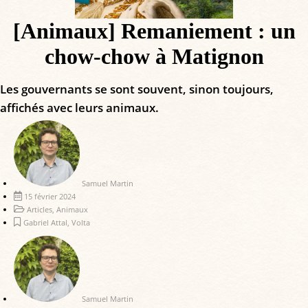
[Animaux] Remaniement : un
chow-chow à Matignon
Les gouvernants se sont souvent, sinon toujours,
affichés avec leurs animaux.
Samuel Martin
15 février 2024
Articles
,
Animaux
Gabriel Attal
,
Volta
Samuel Martin