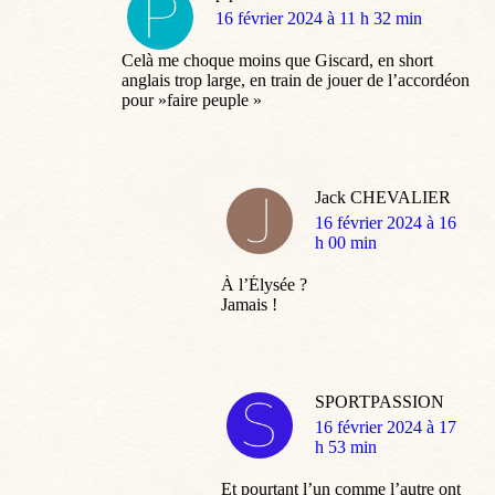
dit
16 février 2024 à 11 h 32 min
:
Celà me choque moins que Giscard, en short
anglais trop large, en train de jouer de l’accordéon
pour »faire peuple »
Jack CHEVALIER
dit
16 février 2024 à 16
:
h 00 min
À l’Élysée ?
Jamais !
SPORTPASSION
dit
16 février 2024 à 17
:
h 53 min
Et pourtant l’un comme l’autre ont