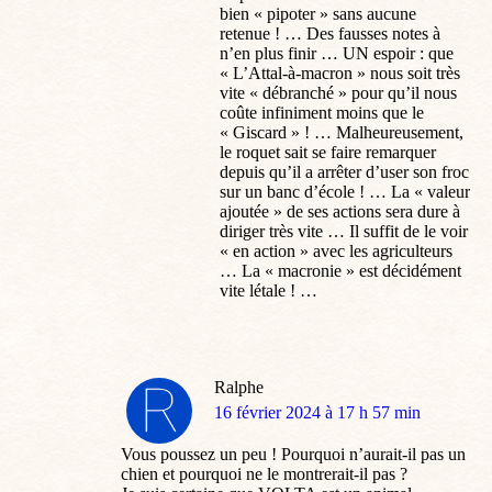
bien « pipoter » sans aucune
retenue ! … Des fausses notes à
n’en plus finir … UN espoir : que
« L’Attal-à-macron » nous soit très
vite « débranché » pour qu’il nous
coûte infiniment moins que le
« Giscard » ! … Malheureusement,
le roquet sait se faire remarquer
depuis qu’il a arrêter d’user son froc
sur un banc d’école ! … La « valeur
ajoutée » de ses actions sera dure à
diriger très vite … Il suffit de le voir
« en action » avec les agriculteurs
… La « macronie » est décidément
vite létale ! …
Ralphe
dit
16 février 2024 à 17 h 57 min
:
Vous poussez un peu ! Pourquoi n’aurait-il pas un
chien et pourquoi ne le montrerait-il pas ?