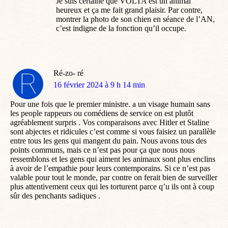
Je suis certaine que VOLTA est un animal
heureux et ça me fait grand plaisir. Par contre,
montrer la photo de son chien en séance de l’AN,
c’est indigne de la fonction qu’il occupe.
Ré-zo- ré
dit
16 février 2024 à 9 h 14 min
:
Pour une fois que le premier ministre. a un visage humain sans
les people rappeurs ou comédiens de service on est plutôt
agréablement surpris . Vos comparaisons avec Hitler et Staline
sont abjectes et ridicules c’est comme si vous faisiez un parallèle
entre tous les gens qui mangent du pain. Nous avons tous des
points communs, mais ce n’est pas pour ça que nous nous
ressemblons et les gens qui aiment les animaux sont plus enclins
à avoir de l’empathie pour leurs contemporains. Si ce n’est pas
valable pour tout le monde, par contre on ferait bien de surveiller
plus attentivement ceux qui les torturent parce q’u ils ont à coup
sûr des penchants sadiques .