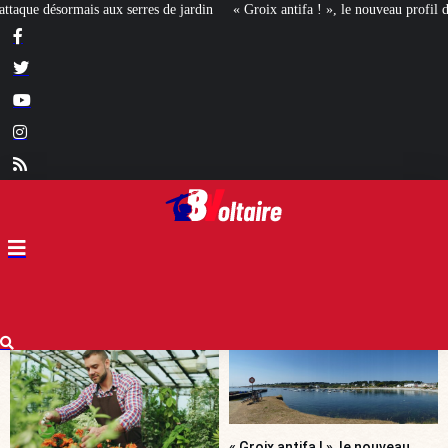
roix antifa ! », le nouveau profil de la gauche révolutionnaire ?
[MIEUX VAU
« Groix antifa ! », le nouveau