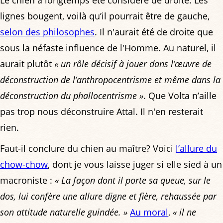
Le chien a longtemps été considéré de droite. Les
lignes bougent, voilà qu’il pourrait être de gauche,
selon des philosophes
. Il n'aurait été de droite que
sous la néfaste influence de l'Homme. Au naturel, il
aurait plutôt
« un rôle décisif à jouer dans l’œuvre de
déconstruction de l’anthropocentrisme et même dans la
déconstruction du phallocentrisme »
. Que Volta n’aille
pas trop nous déconstruire Attal. Il n'en resterait
rien.
Faut-il conclure du chien au maître? Voici
l’allure du
chow-chow
, dont je vous laisse juger si elle sied à un
macroniste :
« La façon dont il porte sa queue, sur le
dos, lui confère une allure digne et fière, rehaussée par
son attitude naturelle guindée. »
Au moral
,
« il ne