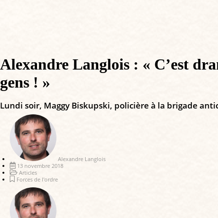
Alexandre Langlois : « C’est dram
gens ! »
Lundi soir, Maggy Biskupski, policière à la brigade antic
Alexandre Langlois
13 novembre 2018
Articles
Forces de l'ordre