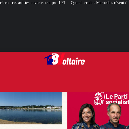
tement pro-LFI
Quand certains Marocains rêvent d’une « Reconquista » des ter