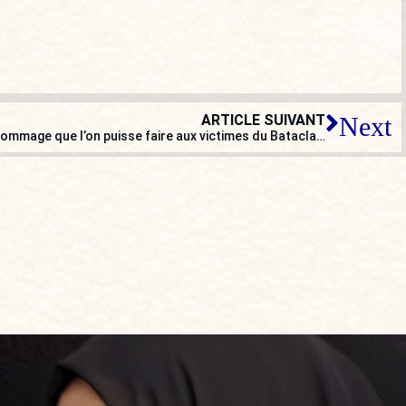
ARTICLE SUIVANT
Next
Damien Lempereur : « Le meilleur hommage que l’on puisse faire aux victimes du Bataclan, c’est d’apporter des solutions… »