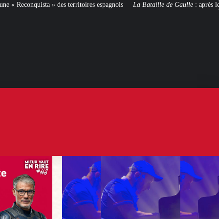
ritoires espagnols
La Bataille de Gaulle
: après le film, les livres !
[CI