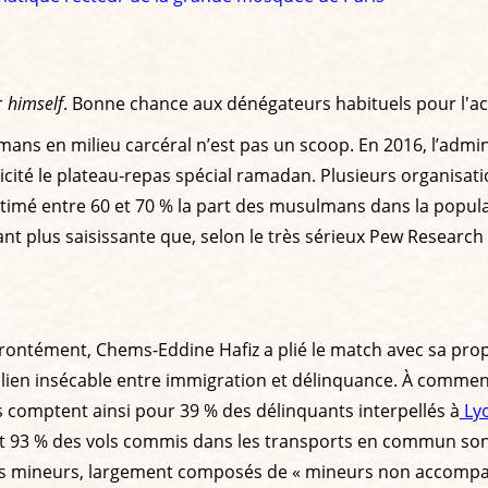
r
himself
. Bonne chance aux dénégateurs habituels pour l'a
ans en milieu carcéral n’est pas un scoop. En 2016, l’admini
llicité le plateau-repas spécial ramadan. Plusieurs organis
 estimé entre 60 et 70 % la part des musulmans dans la popu
tant plus saisissante que, selon le très sérieux Pew Resea
ffrontément, Chems-Eddine Hafiz a plié le match avec sa pr
du lien insécable entre immigration et délinquance. À comme
ls comptent ainsi pour 39 % des délinquants interpellés à
Lyo
et 93 % des vols commis dans les transports en commun sont
ts mineurs, largement composés de « mineurs non accompagn