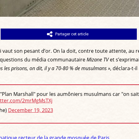
Partager cet article
 vaut son pesant d’or. On la doit, contre toute attente, au
aux questions du média communautaire
Mizane TV
et s’exprima
s les prisons, on dit, il y a 70-80 % de musulmans »
, déclara-t-
an Marshall" pour les aumôniers musulmans car "on sait trè
witter.com/2mrMgMsTXj
che)
December 19, 2023
matique recteur de la grande mosquée de Paris