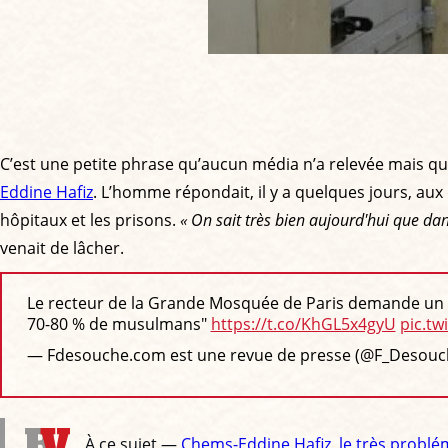
C’est une petite phrase qu’aucun média n’a relevée mais qui
Eddine Hafiz
. L’homme répondait, il y a quelques jours, 
hôpitaux et les prisons.
« On sait très bien aujourd'hui que dan
venait de lâcher.
Le recteur de la Grande Mosquée de Paris demande un "Pl
70-80 % de musulmans"
https://t.co/KhGL5x4gyU
pic.t
— Fdesouche.com est une revue de presse (@F_Desou
À ce sujet —
Chems-Eddine Hafiz, le très problé