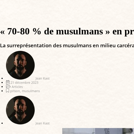
« 70-80 % de musulmans » en pri
La surreprésentation des musulmans en milieu carcéral, 
Jean Kast
21 décembre 2023
Articles
prison
,
musulmans
Jean Kast