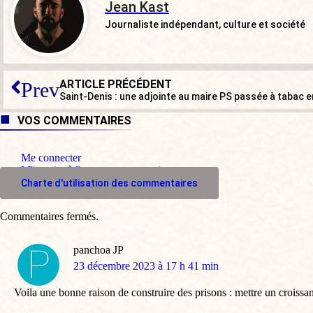
Jean Kast
Journaliste indépendant, culture et société
ARTICLE PRÉCÉDENT
Prev
Saint-Denis : une adjointe au maire PS passée à tabac e
VOS COMMENTAIRES
Me connecter
M'inscrire à l'espace commentaire
Charte d'utilisation des commentaires
Commentaires fermés.
panchoa JP
dit
23 décembre 2023 à 17 h 41 min
:
Voila une bonne raison de construire des prisons : mettre un croiss