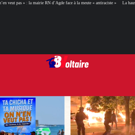
N d’Agde face à la meute « antiraciste »
La hausse de la taxe attentat va aug