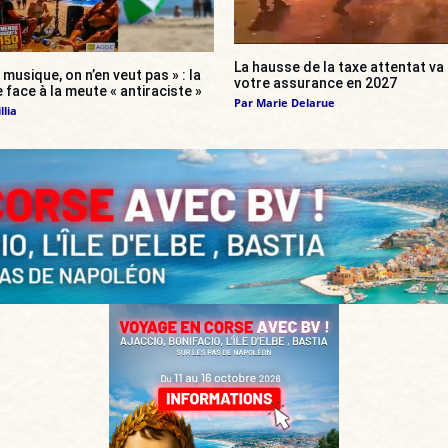
La hausse de la taxe attentat v
 musique, on n’en veut pas » : la
votre assurance en 2027
 face à la meute « antiraciste »
Par
Marie Delarue
llia