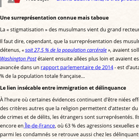
Une surreprésentation connue mais taboue
La « stigmatisation » des musulmans vient du grand recteu
Il faut dire, cependant, que la surreprésentation des musulm
détenus,
«
soit 27,5 % de la population carcérale
»
, avaient so
Washington Post
étaient ensuite allées plus loin et avaient
avancée dans un
rapport parlementaire de 2014
- est d’au
% de la population totale française…
Le lien insécable entre immigration et délinquance
À l’heure où certaines évidences continuent d’être niées e
des critères autres que la religion permettent d’attester 
de crimes et de délits, les étrangers sont surreprésentés. I
encore en
Île-de-France
, où 63 % des agressions sexuelles 
parmi les condamnés se retrouve aussi chez les délinquan