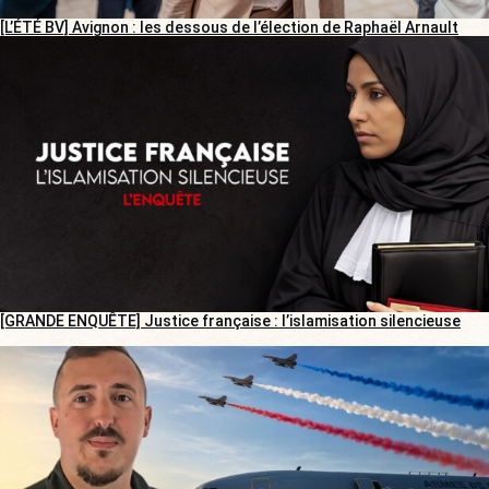
[L’ÉTÉ BV] Avignon : les dessous de l’élection de Raphaël Arnault
[GRANDE ENQUÊTE] Justice française : l’islamisation silencieuse