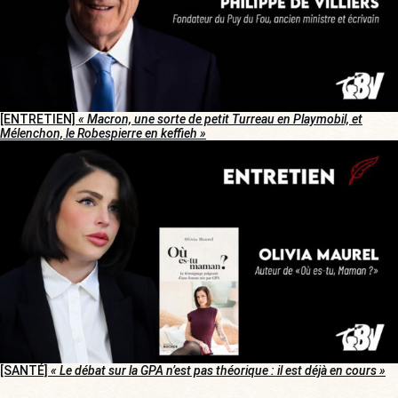
[ENTRETIEN]
« Macron, une sorte de petit Turreau en Playmobil, et
Mélenchon, le Robespierre en keffieh »
[SANTÉ]
« Le débat sur la GPA n’est pas théorique : il est déjà en cours »