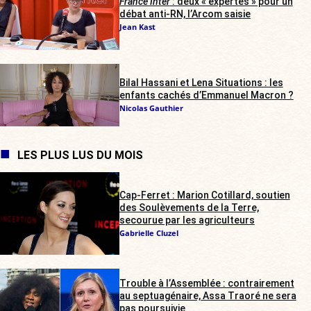
France Inter
: deux « expertes » pour un
débat anti-RN, l’Arcom saisie
Jean Kast
Bilal Hassani et Lena Situations : les
enfants cachés d’Emmanuel Macron ?
Nicolas Gauthier
LES PLUS LUS DU MOIS
Cap-Ferret : Marion Cotillard, soutien
des Soulèvements de la Terre,
secourue par les agriculteurs
Gabrielle Cluzel
Trouble à l’Assemblée : contrairement
au septuagénaire, Assa Traoré ne sera
pas poursuivie