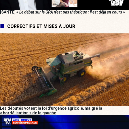
[SANTÉ]
« Le débat sur la GPA n’est pas théorique : il est déjà en cours »
CORRECTIFS ET MISES À JOUR
Les députés votent la loi d’urgence agricole, malgré la
« bordélisation » de la gauche