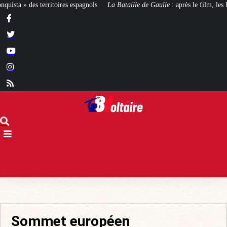
espagnols
La Bataille de Gaulle
: après le film, les livres !
[CINÉMA]
De
Sommet européen