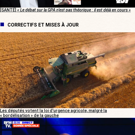
[SANTÉ]
« Le débat sur la GPA n’est pas théorique : il est déjà en cours »
CORRECTIFS ET MISES À JOUR
Les députés votent la loi d’urgence agricole, malgré la
« bordélisation » de la gauche