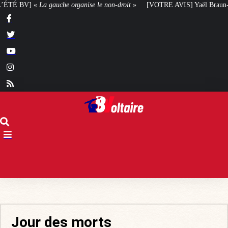
organise le non-droit
»
[VOTRE AVIS] Yaël Braun-Pivet doit-elle renoncer à 
Jour des morts