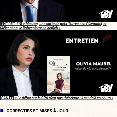
[ENTRETIEN]
« Macron, une sorte de petit Turreau en Playmobil, et
Mélenchon, le Robespierre en keffieh »
[SANTÉ]
« Le débat sur la GPA n’est pas théorique : il est déjà en cours »
CORRECTIFS ET MISES À JOUR