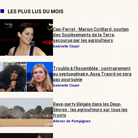
LES PLUS LUS DU MOIS
Cap-Ferret : Marion Cotillard, soutien
des Soulèvements de la Terre,
secourue par les agriculteurs
Gabrielle Cluzel
Trouble à l’Assemblée : contrairement
au septuagénaire, Assa Traoré ne sera
pas poursuivie
Gabrielle Cluzel
Rave-party illégale dans les Deux-
Sèvres : les agriculteurs sur tous les
fronts
Alienor de Pompignan